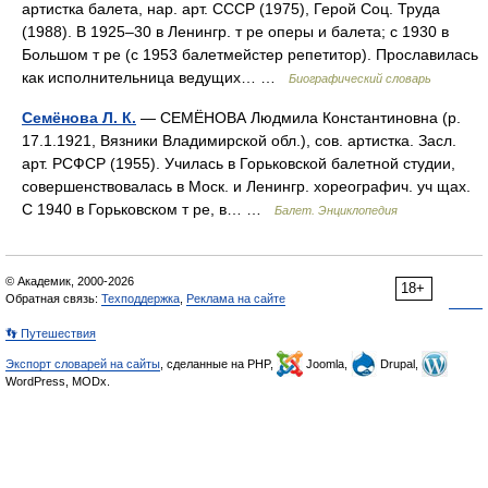
артистка балета, нар. арт. СССР (1975), Герой Соц. Труда
(1988). В 1925–30 в Ленингр. т ре оперы и балета; с 1930 в
Большом т ре (с 1953 балетмейстер репетитор). Прославилась
как исполнительница ведущих… …
Биографический словарь
Семёнова Л. К.
— СЕМЁНОВА Людмила Константиновна (р.
17.1.1921, Вязники Владимирской обл.), сов. артистка. Засл.
арт. РСФСР (1955). Училась в Горьковской балетной студии,
совершенствовалась в Моск. и Ленингр. хореографич. уч щах.
С 1940 в Горьковском т ре, в… …
Балет. Энциклопедия
© Академик, 2000-2026
18+
Обратная связь:
Техподдержка
,
Реклама на сайте
👣 Путешествия
Экспорт словарей на сайты
, сделанные на PHP,
Joomla,
Drupal,
WordPress, MODx.