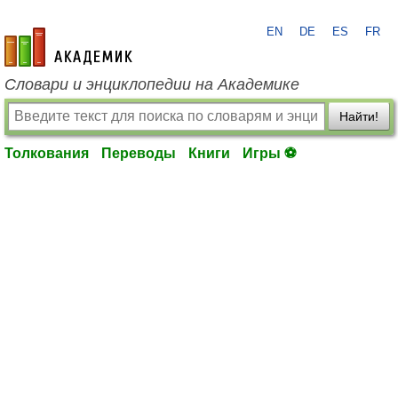
EN
DE
ES
FR
academic.ru
Словари и энциклопедии на Академике
Найти!
Толкования
Переводы
Книги
Игры ⚽