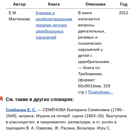
Автор
Книга
Описание
Год
Е.М.
Клиника и
В книге
2012
Мастюкова
реабилитационная
излагаются
терапия детских
вопросы
церебральных
двигательных,
параличей
речевых и
психических
нарушений у
детей с
церебральными…
— Книга по
Требованию,
(формат:
60x90/16мм, 329
стр.)
Подробнее...
См. также в других словарях:
Семёнова Е. С.
— СЕМЁНОВА Екатерина Семёновна (1786–
1849), актриса. Играла на петерб. сцене (1803–26). Выступала
в классицистич. и преромантич. репертуаре, в гл. ролях в
трагедиях В. А. Озерова, Ж. Расина, Вольтера. Игру С.