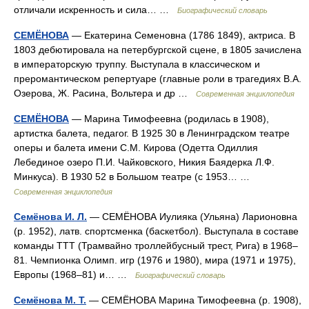
отличали искренность и сила… …
Биографический словарь
СЕМЁНОВА
— Екатерина Семеновна (1786 1849), актриса. В
1803 дебютировала на петербургской сцене, в 1805 зачислена
в императорскую труппу. Выступала в классическом и
преромантическом репертуаре (главные роли в трагедиях В.А.
Озерова, Ж. Расина, Вольтера и др …
Современная энциклопедия
СЕМЁНОВА
— Марина Тимофеевна (родилась в 1908),
артистка балета, педагог. В 1925 30 в Ленинградском театре
оперы и балета имени С.М. Кирова (Одетта Одиллия
Лебединое озеро П.И. Чайковского, Никия Баядерка Л.Ф.
Минкуса). В 1930 52 в Большом театре (с 1953… …
Современная энциклопедия
Семёнова И. Л.
— СЕМЁНОВА Иулияка (Ульяна) Ларионовна
(р. 1952), латв. спортсменка (баскетбол). Выступала в составе
команды ТТТ (Трамвайно троллейбусный трест, Рига) в 1968–
81. Чемпионка Олимп. игр (1976 и 1980), мира (1971 и 1975),
Европы (1968–81) и… …
Биографический словарь
Семёнова М. Т.
— СЕМЁНОВА Марина Тимофеевна (р. 1908),