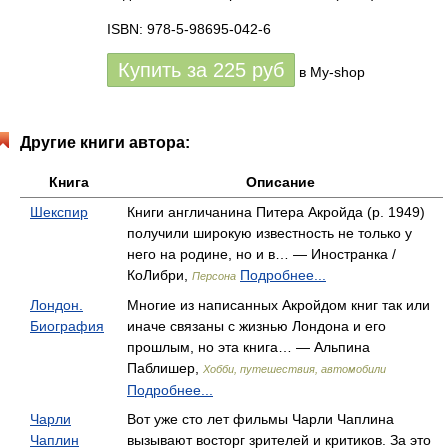
ISBN: 978-5-98695-042-6
Купить за
225
руб
в My-shop
Другие книги автора:
Книга
Описание
Шекспир
Книги англичанина Питера Акройда (р. 1949)
получили широкую известность не только у
него на родине, но и в… — Иностранка /
КоЛибри,
Подробнее...
Персона
Лондон.
Многие из написанных Акройдом книг так или
Биография
иначе связаны с жизнью Лондона и его
прошлым, но эта книга… — Альпина
Паблишер,
Хобби, путешествия, автомобили
Подробнее...
Чарли
Вот уже сто лет фильмы Чарли Чаплина
Чаплин
вызывают восторг зрителей и критиков. За это