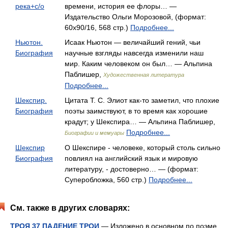
река+с/о
времени, история ее флоры… —
Издательство Ольги Морозовой, (формат:
60x90/16, 568 стр.)
Подробнее...
Ньютон.
Исаак Ньютон — величайший гений, чьи
Биография
научные взгляды навсегда изменили наш
мир. Каким человеком он был… — Альпина
Паблишер,
Художественная литература
Подробнее...
Шекспир.
Цитата Т. С. Элиот как-то заметил, что плохие
Биография
поэты заимствуют, в то время как хорошие
крадут; у Шекспира… — Альпина Паблишер,
Подробнее...
Биографии и мемуары
Шекспир
О Шекспире - человеке, который столь сильно
Биография
повлиял на английский язык и мировую
литературу, - достоверно… — (формат:
Суперобложка, 560 стр.)
Подробнее...
См. также в других словарях:
ТРОЯ 37 ПАДЕНИЕ ТРОИ
— Изложено в основном по поэме