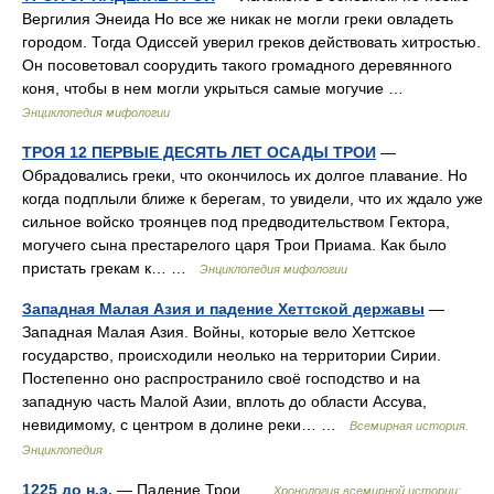
Вергилия Энеида Но все же никак не могли греки овладеть
городом. Тогда Одиссей уверил греков действовать хитростью.
Он посоветовал соорудить такого громадного деревянного
коня, чтобы в нем могли укрыться самые могучие …
Энциклопедия мифологии
ТРОЯ 12 ПЕРВЫЕ ДЕСЯТЬ ЛЕТ ОСАДЫ ТРОИ
—
Обрадовались греки, что окончилось их долгое плавание. Но
когда подплыли ближе к берегам, то увидели, что их ждало уже
сильное войско троянцев под предводительством Гектора,
могучего сына престарелого царя Трои Приама. Как было
пристать грекам к… …
Энциклопедия мифологии
Западная Малая Азия и падение Хеттской державы
—
Западная Малая Азия. Войны, которые вело Хеттское
государство, происходили неолько на территории Сирии.
Постепенно оно распространило своё господство и на
западную часть Малой Азии, вплоть до области Ассува,
невидимому, с центром в долине реки… …
Всемирная история.
Энциклопедия
1225 до н.э.
— Падение Трои …
Хронология всемирной истории: