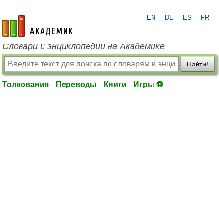
EN
DE
ES
FR
academic.ru
Словари и энциклопедии на Академике
Найти!
Толкования
Переводы
Книги
Игры ⚽