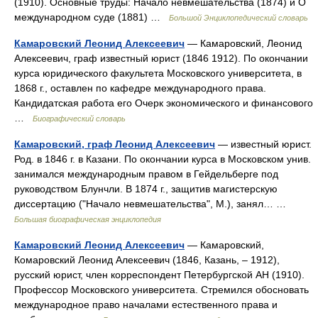
(1910). Основные труды: Начало невмешательства (1874) и О
международном суде (1881) …
Большой Энциклопедический словарь
Камаровский Леонид Алексеевич
— Камаровский, Леонид
Алексеевич, граф известный юрист (1846 1912). По окончании
курса юридического факультета Московского университета, в
1868 г., оставлен по кафедре международного права.
Кандидатская работа его Очерк экономического и финансового
…
Биографический словарь
Камаровский, граф Леонид Алексеевич
— известный юрист.
Род. в 1846 г. в Казани. По окончании курса в Московском унив.
занимался международным правом в Гейдельберге под
руководством Блунчли. В 1874 г., защитив магистерскую
диссертацию ("Начало невмешательства", М.), занял… …
Большая биографическая энциклопедия
Камаровский Леонид Алексеевич
— Камаровский,
Комаровский Леонид Алексеевич (1846, Казань, ‒ 1912),
русский юрист, член корреспондент Петербургской АН (1910).
Профессор Московского университета. Стремился обосновать
международное право началами естественного права и