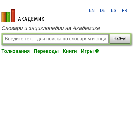
EN
DE
ES
FR
academic.ru
Словари и энциклопедии на Академике
Найти!
Толкования
Переводы
Книги
Игры ⚽