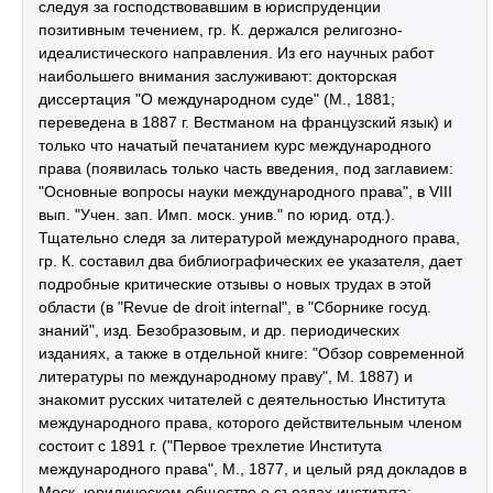
следуя за господствовавшим в юриспруденции
позитивным течением, гр. К. держался религозно-
идеалистического направления. Из его научных работ
наибольшего внимания заслуживают: докторская
диссертация "О международном суде" (М., 1881;
переведена в 1887 г. Вестманом на французский язык) и
только что начатый печатанием курс международного
права (появилась только часть введения, под заглавием:
"Основные вопросы науки международного права", в VIII
вып. "Учен. зап. Имп. моск. унив." по юрид. отд.).
Тщательно следя за литературой международного права,
гр. К. составил два библиографических ее указателя, дает
подробные критические отзывы о новых трудах в этой
области (в "Revue de droit internal", в "Сборнике госуд.
знаний", изд. Безобразовым, и др. периодических
изданиях, а также в отдельной книге: "Обзор современной
литературы по международному праву", М. 1887) и
знакомит русских читателей с деятельностью Института
международного права, которого действительным членом
состоит с 1891 г. ("Первое трехлетие Института
международного права", М., 1877, и целый ряд докладов в
Моск. юридическом обществе о съездах института;