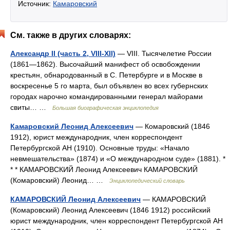
Источник:
Камаровский
См. также в других словарях:
Александр II (часть 2, VIII-XII)
— VIII. Тысячелетие России
(1861—1862). Высочайший манифест об освобождении
крестьян, обнародованный в С. Петербурге и в Москве в
воскресенье 5 го марта, был объявлен во всех губернских
городах нарочно командированными генерал майорами
свиты… …
Большая биографическая энциклопедия
Камаровский Леонид Алексеевич
— Комаровский (1846
1912), юрист международник, член корреспондент
Петербургской АН (1910). Основные труды: «Начало
невмешательства» (1874) и «О международном суде» (1881). *
* * КАМАРОВСКИЙ Леонид Алексеевич КАМАРОВСКИЙ
(Комаровский) Леонид… …
Энциклопедический словарь
КАМАРОВСКИЙ Леонид Алексеевич
— КАМАРОВСКИЙ
(Комаровский) Леонид Алексеевич (1846 1912) российский
юрист международник, член корреспондент Петербургской АН