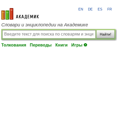
EN
DE
ES
FR
academic.ru
Словари и энциклопедии на Академике
Найти!
Толкования
Переводы
Книги
Игры ⚽