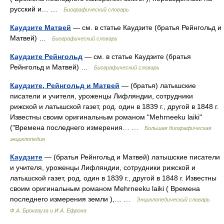
русский и… …
Биографический словарь
Каудзите Матвей
— см. в статье Каудзите (братья Рейнгольд и
Матвей) …
Биографический словарь
Каудзите Рейнгольд
— см. в статье Каудзите (братья
Рейнгольд и Матвей) …
Биографический словарь
Каудзите, Рейнгольд и Матвей
— (братья) латышские
писатели и учителя, уроженцы Лифляндии, сотрудники
рижской и латышской газет, род. один в 1839 г., другой в 1848 г.
Известны своим оригинальным романом "Mehrneeku laiki"
("Времена последнего измерения… …
Большая биографическая
энциклопедия
Каудзите
— (братья Рейнгольд и Матвей) латышские писатели
и учителя, уроженцы Лифляндии, сотрудники рижской и
латышской газет, род. один в 1839 г., другой в 1848 г. Известны
своим оригинальным романом Mehrneeku laiki ( Времена
последнего измерения земли ),… …
Энциклопедический словарь
Ф.А. Брокгауза и И.А. Ефрона