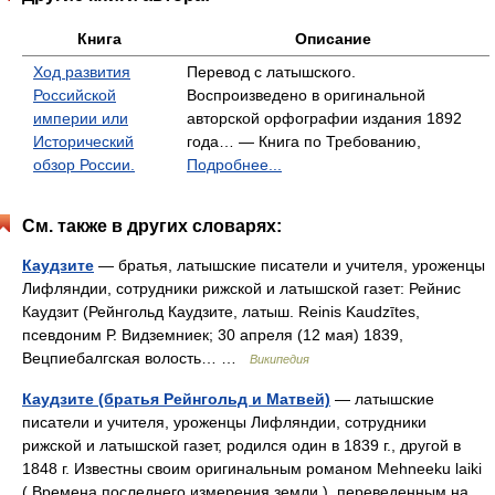
Книга
Описание
Ход развития
Перевод с латышского.
Российской
Воспроизведено в оригинальной
империи или
авторской орфографии издания 1892
Исторический
года… — Книга по Требованию,
обзор России.
Подробнее...
См. также в других словарях:
Каудзите
— братья, латышские писатели и учителя, уроженцы
Лифляндии, сотрудники рижской и латышской газет: Рейнис
Каудзит (Рейнгольд Каудзите, латыш. Reinis Kaudzītes,
псевдоним Р. Видземниек; 30 апреля (12 мая) 1839,
Вецпиебалгская волость… …
Википедия
Каудзите (братья Рейнгольд и Матвей)
— латышские
писатели и учителя, уроженцы Лифляндии, сотрудники
рижской и латышской газет, родился один в 1839 г., другой в
1848 г. Известны своим оригинальным романом Mehneeku laiki
( Времена последнего измерения земли ), переведенным на