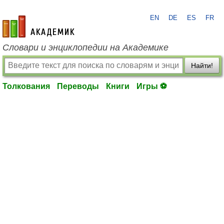
EN
DE
ES
FR
academic.ru
Словари и энциклопедии на Академике
Найти!
Толкования
Переводы
Книги
Игры ⚽