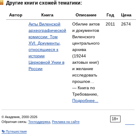
Другие книги схожей тематики:
Автор
Книга
Описание
Год
Цена
Акты Виленской
Обилие актов
2011
2674
археографической
и документов
комиссии: Том
Виленского
XVI. Документы,
центрального
относящиеся к
архива
истории
(19244
Церковной Унии в
актовых книг)
России
и желание
исследовать
прошлое…
— Книга по
Требованию,
Подробнее...
© Академик, 2000-2026
18+
Обратная связь:
Техподдержка
,
Реклама на сайте
👣 Путешествия