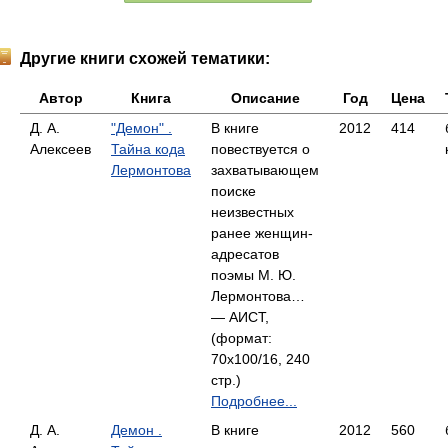
Другие книги схожей тематики:
Автор
Книга
Описание
Год
Цена
Д. А.
"Демон" .
В книге
2012
414
Алексеев
Тайна кода
повествуется о
Лермонтова
захватывающем
поиске
неизвестных
ранее женщин-
адресатов
поэмы М. Ю.
Лермонтова…
— АИСТ,
(формат:
70x100/16, 240
стр.)
Подробнее...
Д. А.
Демон .
В книге
2012
560