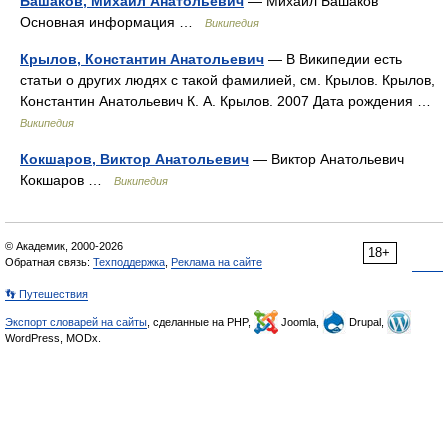
Башаков, Михаил Анатольевич
— Михаил Башаков
Основная информация …
Википедия
Крылов, Константин Анатольевич
— В Википедии есть
статьи о других людях с такой фамилией, см. Крылов. Крылов,
Константин Анатольевич К. А. Крылов. 2007 Дата рождения …
Википедия
Кокшаров, Виктор Анатольевич
— Виктор Анатольевич
Кокшаров …
Википедия
© Академик, 2000-2026
18+
Обратная связь:
Техподдержка
,
Реклама на сайте
👣 Путешествия
Экспорт словарей на сайты
, сделанные на PHP,
Joomla,
Drupal,
WordPress, MODx.