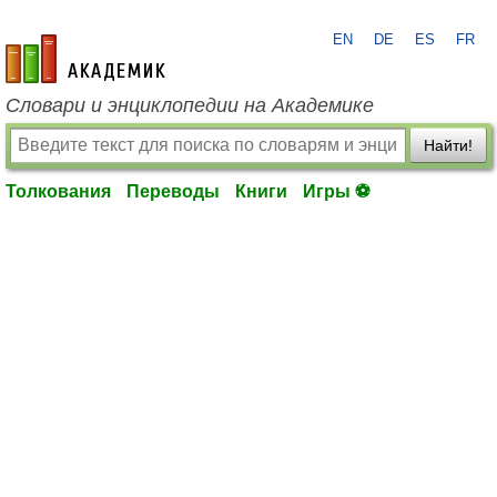
EN
DE
ES
FR
academic.ru
Словари и энциклопедии на Академике
Найти!
Толкования
Переводы
Книги
Игры ⚽