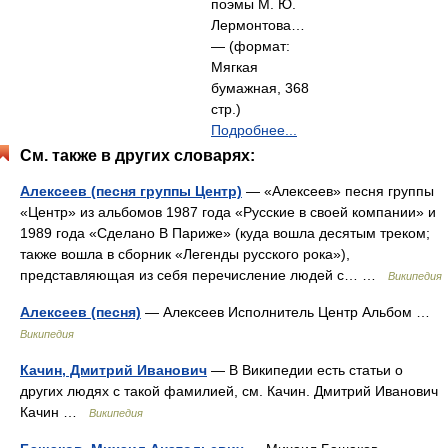
поэмы М. Ю.
Лермонтова…
— (формат:
Мягкая
бумажная, 368
стр.)
Подробнее...
См. также в других словарях:
Алексеев (песня группы Центр)
— «Алексеев» песня группы
«Центр» из альбомов 1987 года «Русские в своей компании» и
1989 года «Сделано В Париже» (куда вошла десятым треком;
также вошла в сборник «Легенды русского рока»),
представляющая из себя перечисление людей с… …
Википедия
Алексеев (песня)
— Алексеев Исполнитель Центр Альбом …
Википедия
Качин, Дмитрий Иванович
— В Википедии есть статьи о
других людях с такой фамилией, см. Качин. Дмитрий Иванович
Качин …
Википедия