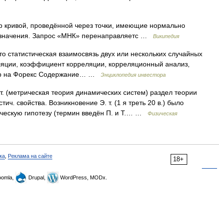
кривой, проведённой через точки, имеющие нормально
о значения. Запрос «МНК» перенаправляетс …
Википедия
то статистическая взаимосвязь двух или нескольких случайных
ляции, коэффициент корреляции, корреляционный анализ,
пар на Форекс Содержание… …
Энциклопедия инвестора
. (метрическая теория динамических систем) раздел теории
ич. свойства. Возникновение Э. т. (1 я треть 20 в.) было
ическую гипотезу (термин введён П. и Т.… …
Физическая
ка
,
Реклама на сайте
18+
omla,
Drupal,
WordPress, MODx.