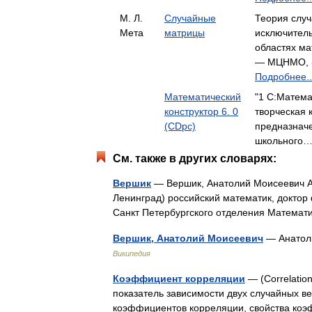
М. Л.
Случайные
Теория случ
Мета
матрицы
исключитель
областях ма
— МЦНМО, (ф
Подробнее..
Математический
"1 С:Матема
конструктор 6. 0
творческая 
(CDpc)
предназнач
школьного…
См. также в других словарях:
Вершик
— Вершик, Анатолий Моисеевич Ан
Ленинград) российский математик, доктор
Санкт Петербургского отделения Математ
Вершик, Анатолий Моисеевич
— Анатоли
Википедия
Коэффициент корреляции
— (Correlatio
показатель зависимости двух случайных 
коэффициентов корреляции, свойства ко