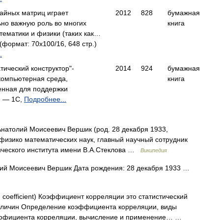
айных матриц играет
2012
828
бумажная
но важную роль во многих
книга
тематики и физики (таких как…
ормат: 70x100/16, 648 стр.)
.
тический конструктор"-
2014
924
бумажная
компьютерная среда,
книга
енная для поддержки
 — 1С,
Подробнее...
атолий Моисеевич Вершик (род. 28 декабря 1933,
 физико математических наук, главный научный сотрудник
ического института имени В.А.Стеклова …
Википедия
й Моисеевич Вершик Дата рождения: 28 декабря 1933 …
n coefficient) Коэффициент корреляции это статистический
величин Определение коэффициента корреляции, виды
эффициента корреляции, вычисление и применение… …