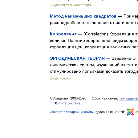
Энциклопедия инвестора
Метод наименьших квадратов
— Пример 
распределённое отклонение от истинног
Корреляция
— (Correlation) Корреляция э
величин Понятие корреляции, виды корре
корреляция цен, корреляция валютных 
ЭРГОДИЧЕСКАЯ ТЕОРИЯ
— Введение Э. т
динамических систем, изучающий их статист
стимулировано попытками доказать эргод
энциклопедия
© Академик, 2000-2026
Обратная связь:
Техподдерж
👣 Путешествия
Экспорт словарей на сайты
, сделанные на PHP,
Jo