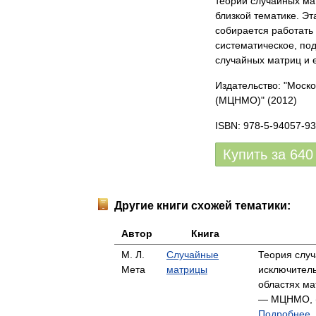
теории случайных мат
близкой тематике. Эт
собирается работать
систематическое, по
случайных матриц и 
Издательство: "Моск
(МЦНМО)"
(2012)
ISBN: 978-5-94057-93
Купить за
640
Другие книги схожей тематики:
Автор
Книга
М. Л.
Случайные
Теория случ
Мета
матрицы
исключитель
областях ма
— МЦНМО, (ф
Подробнее..