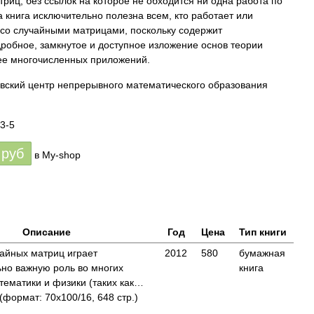
риц, без ссылок на которое не обходится ни одна работа по
а книга исключительно полезна всем, кто работает или
 со случайными матрицами, поскольку содержит
дробное, замкнутое и доступное изложение основ теории
ее многочисленных приложений.
овский центр непрерывного математического образования
3-5
руб
в My-shop
Описание
Год
Цена
Тип книги
айных матриц играет
2012
580
бумажная
но важную роль во многих
книга
тематики и физики (таких как…
ормат: 70x100/16, 648 стр.)
.