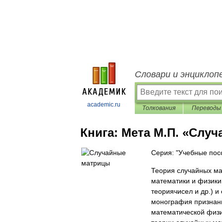
Словари и энциклоп
academic.ru
Толкования
Переводы
Книга:
Мета М.П. «Слу
Серия: "Учебные пос
Теория случайных ма
математики и физики 
теориячисел и др.) и
монография признанн
математической физи