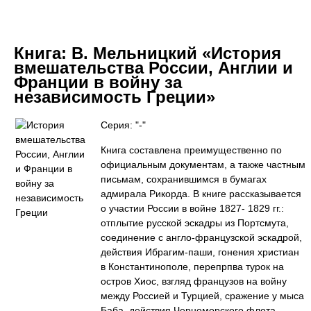
Книга:
В. Мельницкий «История
вмешательства России, Англии и
Франции в войну за
независимость Греции»
Серия: "-"
Книга составлена преимущественно по
официальным документам, а также частным
письмам, сохранившимся в бумагах
адмирала Рикорда. В книге рассказывается
о участии России в войне 1827- 1829 гг.:
отплытие русской эскадры из Портсмута,
соединение с англо-французской эскадрой,
действия Ибрагим-паши, гонения христиан
в Константинополе, перепрпва турок на
остров Хиос, взгляд французов на войну
между Россией и Турцией, сражение у мыса
Баба, действия Черноморского флота