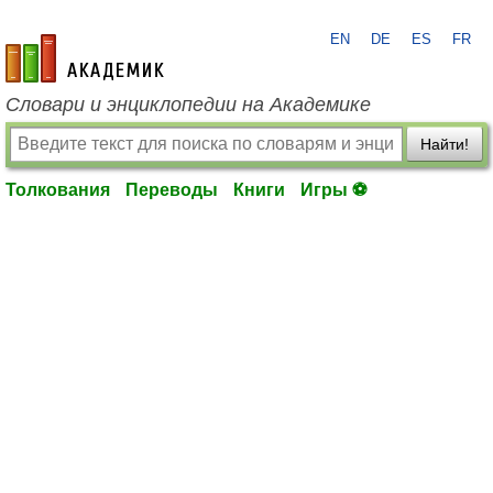
EN
DE
ES
FR
academic.ru
Словари и энциклопедии на Академике
Найти!
Толкования
Переводы
Книги
Игры ⚽