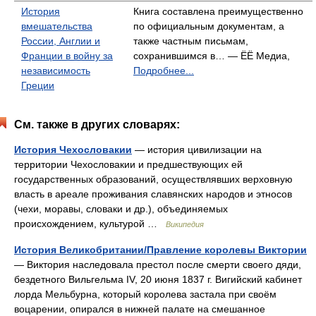
История
Книга составлена преимущественно
вмешательства
по официальным документам, а
России, Англии и
также частным письмам,
Франции в войну за
сохранившимся в… — ЁЁ Медиа,
независимость
Подробнее...
Греции
См. также в других словарях:
История Чехословакии
— история цивилизации на
территории Чехословакии и предшествующих ей
государственных образований, осуществлявших верховную
власть в ареале проживания славянских народов и этносов
(чехи, моравы, словаки и др.), объединяемых
происхождением, культурой …
Википедия
История Великобритании/Правление королевы Виктории
— Виктория наследовала престол после смерти своего дяди,
бездетного Вильгельма IV, 20 июня 1837 г. Вигийский кабинет
лорда Мельбурна, который королева застала при своём
воцарении, опирался в нижней палате на смешанное