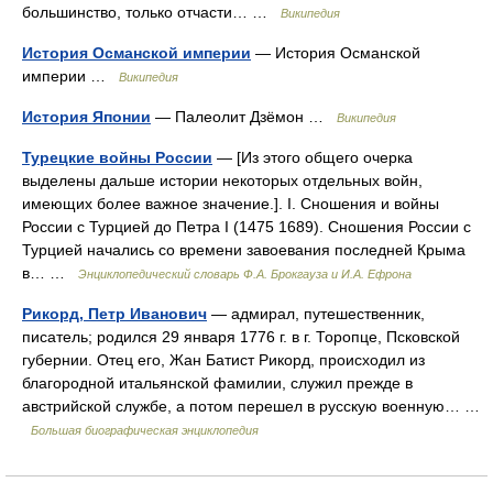
большинство, только отчасти… …
Википедия
История Османской империи
— История Османской
империи …
Википедия
История Японии
— Палеолит Дзёмон …
Википедия
Турецкие войны России
— [Из этого общего очерка
выделены дальше истории некоторых отдельных войн,
имеющих более важное значение.]. I. Сношения и войны
России с Турцией до Петра I (1475 1689). Сношения России с
Турцией начались со времени завоевания последней Крыма
в… …
Энциклопедический словарь Ф.А. Брокгауза и И.А. Ефрона
Рикорд, Петр Иванович
— адмирал, путешественник,
писатель; родился 29 января 1776 г. в г. Торопце, Псковской
губернии. Отец его, Жан Батист Рикорд, происходил из
благородной итальянской фамилии, служил прежде в
австрийской службе, а потом перешел в русскую военную… …
Большая биографическая энциклопедия