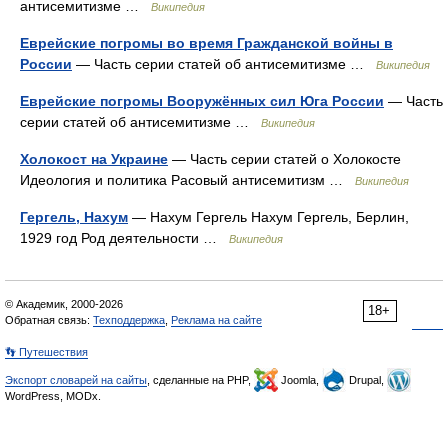
антисемитизме …
Википедия
Еврейские погромы во время Гражданской войны в
России
— Часть серии статей об антисемитизме …
Википедия
Еврейские погромы Вооружённых сил Юга России
— Часть
серии статей об антисемитизме …
Википедия
Холокост на Украине
— Часть серии статей о Холокосте
Идеология и политика Расовый антисемитизм …
Википедия
Гергель, Нахум
— Нахум Гергель Нахум Гергель, Берлин,
1929 год Род деятельности …
Википедия
© Академик, 2000-2026
18+
Обратная связь:
Техподдержка
,
Реклама на сайте
👣 Путешествия
Экспорт словарей на сайты
, сделанные на PHP,
Joomla,
Drupal,
WordPress, MODx.