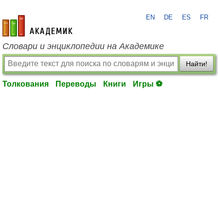
EN
DE
ES
FR
academic.ru
Словари и энциклопедии на Академике
Найти!
Толкования
Переводы
Книги
Игры ⚽