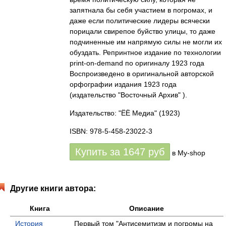
запятнала бы себя участием в погромах, и
даже если политические лидеры всячески
порицали свирепое буйство улицы, то даже
подчиненные им напрямую силы не могли их
обуздать. Репринтное издание по технологии
print-on-demand по оригиналу 1923 года
Воспроизведено в оригинальной авторской
орфографии издания 1923 года
(издательство "Восточный Архив" ).
Издательство: "ЁЁ Медиа"
(1923)
ISBN: 978-5-458-23022-3
Купить за
1647
руб
в My-shop
Другие книги автора:
Книга
Описание
История
Первый том "Антисемитизм и погромы на