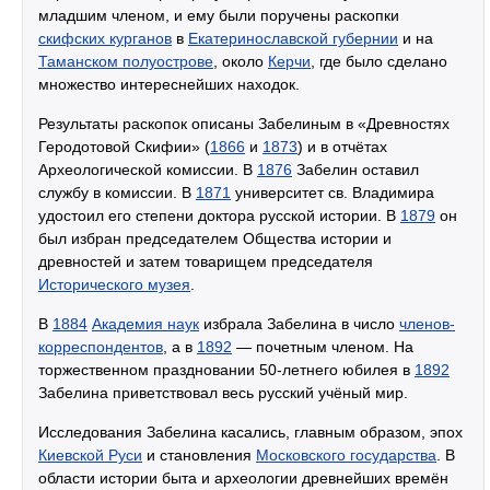
младшим членом, и ему были поручены раскопки
скифских курганов
в
Екатеринославской губернии
и на
Таманском полуострове
, около
Керчи
, где было сделано
множество интереснейших находок.
Результаты раскопок описаны Забелиным в «Древностях
Геродотовой Скифии» (
1866
и
1873
) и в отчётах
Археологической комиссии. В
1876
Забелин оставил
службу в комиссии. В
1871
университет св. Владимира
удостоил его степени доктора русской истории. В
1879
он
был избран председателем Общества истории и
древностей и затем товарищем председателя
Исторического музея
.
В
1884
Академия наук
избрала Забелина в число
членов-
корреспондентов
, а в
1892
— почетным членом. На
торжественном праздновании 50-летнего юбилея в
1892
Забелина приветствовал весь русский учёный мир.
Исследования Забелина касались, главным образом, эпох
Киевской Руси
и становления
Московского государства
. В
области истории быта и археологии древнейших времён