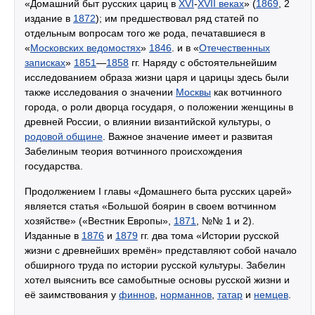
«Домашний быт русских цариц в
XVI
-
XVII веках
» (
1869
, 2
издание в
1872
); им предшествовал ряд статей по
отдельным вопросам того же рода, печатавшиеся в
«
Московских ведомостях
»
1846
. и в «
Отечественных
записках
»
1851
—
1858
гг. Наряду с обстоятельнейшим
исследованием образа жизни царя и царицы здесь были
также исследования о значении
Москвы
как вотчинного
города, о роли дворца государя, о положении женщины в
древней России, о влиянии византийской культуры, о
родовой общине
. Важное значение имеет и развитая
Забелиным теория вотчинного происхождения
государства.
Продолжением I главы «Домашнего быта русских царей»
является статья «Большой боярин в своем вотчинном
хозяйстве» («Вестник Европы»,
1871
, №№ 1 и 2).
Изданные в
1876
и
1879
гг. два тома «Истории русской
жизни с древнейших времён» представляют собой начало
обширного труда по истории русской культуры. Забелин
хотел выяснить все самобытные основы русской жизни и
её заимствования у
финнов
,
норманнов
,
татар
и
немцев
.