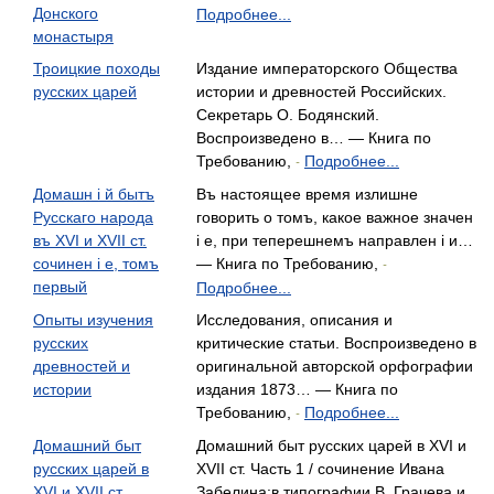
Донского
Подробнее...
монастыря
Троицкие походы
Издание императорского Общества
русских царей
истории и древностей Российских.
Секретарь О. Бодянский.
Воспроизведено в… — Книга по
Требованию,
Подробнее...
-
Домашн i й бытъ
Въ настоящее время излишне
Русскаго народа
говорить о томъ, какое важное значен
въ XVI и XVII ст.
i е, при теперешнемъ направлен i и…
сочинен i е, томъ
— Книга по Требованию,
-
первый
Подробнее...
Опыты изучения
Исследования, описания и
русских
критические статьи. Воспроизведено в
древностей и
оригинальной авторской орфографии
истории
издания 1873… — Книга по
Требованию,
Подробнее...
-
Домашний быт
Домашний быт русских царей в XVI и
русских царей в
XVII ст. Часть 1 / сочинение Ивана
XVI и XVII ст.
Забелина:в типографии В. Грачева и