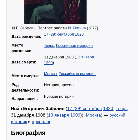
И.Е. Забелин. Портрет работы
И. Репина
(1877)
17 (29) сентября
1820
Дата рождения:
Место
Тверь
,
Российская империя
рождения:
31 декабря 1908 (
13 января
Дата смерти:
1909
)
Москва
,
Российская империя
Место смерти:
Род
Историк, археолог
деятельности:
Русская история
Направление:
Ива́н Его́рович Забе́лин
(
17 (29) сентября
1820
,
Тверь
—
31 декабря 1908 (
13 января
1909
)),
Москва
) —
русский
историк
и
археолог
.
Биография