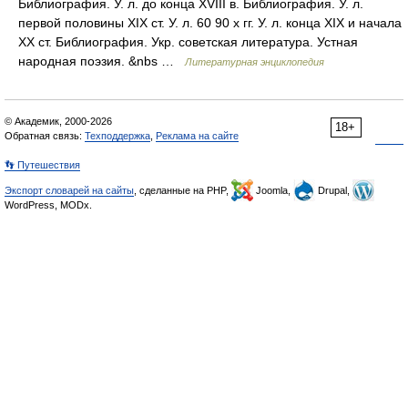
Библиография. У. л. до конца XVIII в. Библиография. У. л.
первой половины XIX ст. У. л. 60 90 х гг. У. л. конца XIX и начала
XX ст. Библиография. Укр. советская литература. Устная
народная поэзия. &nbs …
Литературная энциклопедия
© Академик, 2000-2026
18+
Обратная связь:
Техподдержка
,
Реклама на сайте
👣 Путешествия
Экспорт словарей на сайты
, сделанные на PHP,
Joomla,
Drupal,
WordPress, MODx.