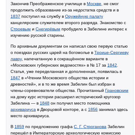
Закончив Преображенское училище в
Москве
, не смог
продолжить образование из-за недостатка средств и в
1837
поступил на службу в
Оружейную палату
канцелярским служителем второго разряда. Знакомство с
Строевым
и
Снегирёвым
пробудило в Забелине интерес к
изучению русской старины.
По архивным документам он написал свою первую статью
о поездках русских царей на богомолье в
Троице-Сергиеву
лавру
, напечатанную в сокращённом варианте в
«Московских губернских ведомостях» в № 17 за
1842
.
Статья, уже переделанная и дополненная, появилась в
1847
в «Чтении Московского общества истории и
древностей», и в то же время Забелин был избран в
члены-соревнователи общества. Прочитанный
Грановским
на дому курс истории расширил исторический кругозор
Забелина — в
1848
он получил место помощника
архивариуса
в Дворцовой конторе, а с
1856
занимал здесь
место архивариуса.
В
1859
по предложению графа
С. Г. Строганова
Забелин
перешёл в Императорскую археологическую комиссию