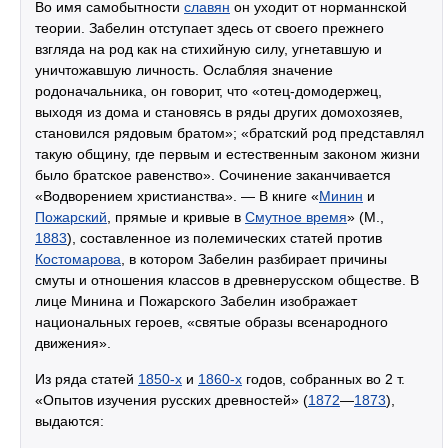
Во имя самобытности
славян
он уходит от норманнской
теории. Забелин отступает здесь от своего прежнего
взгляда на род как на стихийную силу, угнетавшую и
уничтожавшую личность. Ослабляя значение
родоначальника, он говорит, что «отец-домодержец,
выходя из дома и становясь в ряды других домохозяев,
становился рядовым братом»; «братский род представлял
такую общину, где первым и естественным законом жизни
было братское равенство». Сочинение заканчивается
«Водворением христианства». — В книге «
Минин
и
Пожарский
, прямые и кривые в
Смутное время
» (М.,
1883
), составленное из полемических статей против
Костомарова
, в котором Забелин разбирает причины
смуты и отношения классов в древнерусском обществе. В
лице Минина и Пожарского Забелин изображает
национальных героев, «святые образы всенародного
движения».
Из ряда статей
1850-х
и
1860-х
годов, собранных во 2 т.
«Опытов изучения русских древностей» (
1872
—
1873
),
выдаются: