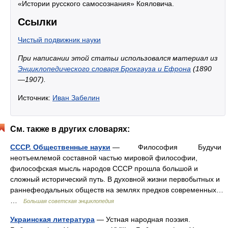
«Истории русского самосознания» Кояловича.
Ссылки
Чистый подвижник науки
При написании этой статьи использовался материал из
Энциклопедического словаря Брокгауза и Ефрона
(1890
—1907).
Источник:
Иван Забелин
См. также в других словарях:
СССР. Общественные науки
— Философия Будучи
неотъемлемой составной частью мировой философии,
философская мысль народов СССР прошла большой и
сложный исторический путь. В духовной жизни первобытных и
раннефеодальных обществ на землях предков современных…
…
Большая советская энциклопедия
Украинская литература
— Устная народная поэзия.