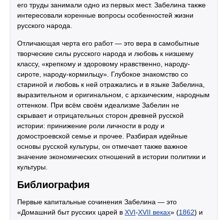
его труды занимали одно из первых мест. Забелина также
интересовали коренные вопросы особенностей жизни
русского народа.
Отличающая черта его работ — это вера в самобытные
творческие силы русского народа и любовь к низшему
классу, «крепкому и здоровому нравственно, народу-
сироте, народу-кормильцу». Глубокое знакомство со
стариной и любовь к ней отражались и в языке Забелина,
выразительном и оригинальном, с архаическим, народным
оттенком. При всём своём идеализме Забелин не
скрывает и отрицательных сторон древней русской
истории: принижение роли личности в роду и
домостроевской семье и прочее. Разбирая идейные
основы русской культуры, он отмечает также важное
значение экономических отношений в истории политики и
культуры.
Библиография
Первые капитальные сочинения Забелина — это
«Домашний быт русских царей в
XVI
-
XVII веках
» (
1862
) и