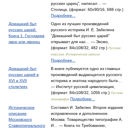
русских цариц", написал… —
Столица, (формат: 60x90/16, 688 стр.)
Подробнее...
Домашний быт
Одно из лучших произведений
русских царей.
русского историка И. Е. Забелина
Книга 1. Государев
"Домашний быт русских царей"
двор или дворец
открывает для нас… — Эксмо,
(формат: 84x108/32, 482 стр.)
Русская
классика. Исторические записки
Подробнее...
Домашний быт
В книге публикуется одно из главных
русских царей в
произведений выдающегося русского
XVI и XVII
историка и знатока народного быта…
столетиях
— Институт русской цивилизации,
(формат: 84x108/32, 1056 стр.)
Русская
Подробнее...
этнография
Историческое
Составил И. Забелин. Второе издание
описание
исправленное и дополненное.
Московского
Москва: Товарищество типографии А.
Ставропигиального
И… — Книга по Требованию,
-