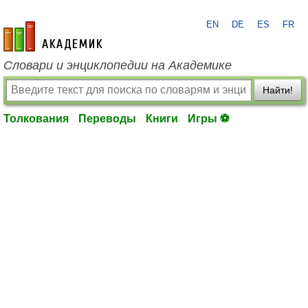
EN
DE
ES
FR
academic.ru
Словари и энциклопедии на Академике
Найти!
Толкования
Переводы
Книги
Игры ⚽