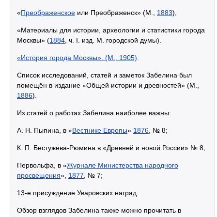
«
Преображенское
или Преображенск» (М.,
1883
),
«Материалы для истории, археологии и статистики города
Москвы» (
1884
, ч. I. изд. М. городской думы).
«История города Москвы». (М., 1905)
.
Список исследований, статей и заметок Забелина был
помещён в издание «Общей истории и древностей» (М.,
1886
).
Из статей о работах Забелина наиболее важны:
А. Н. Пыпина, в «
Вестнике Европы
»
1876
, № 8;
К. П. Бестужева-Рюмина в «Древней и новой России» № 8;
Первольфа, в «
Журнале Министерства народного
просвещения
»,
1877
, № 7;
13-е присуждение Уваровских наград.
Обзор взглядов Забелина также можно прочитать в