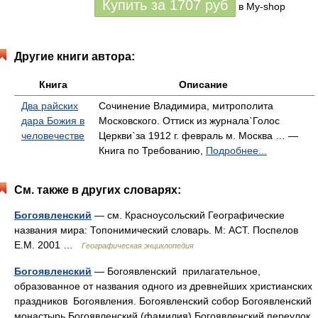
Купить за
1707
руб
в My-shop
Другие книги автора:
Книга
Описание
Два райских
Сочинение Владимира, митрополита
дара Божия в
Московского. Оттиск из журнала`Голос
человечестве
Церкви`за 1912 г. февраль м. Москва … —
Книга по Требованию,
Подробнее...
См. также в других словарях:
Богоявленский
— см. Красноусольский Географические
названия мира: Топонимический словарь. М: АСТ. Поспелов
Е.М. 2001 …
Географическая энциклопедия
Богоявленский
— Богоявленский прилагательное,
образованное от названия одного из древнейших христианских
праздников Богоявления. Богоявленский собор Богоявленский
монастырь Богоявленский (фамилия) Богоявленский переулок