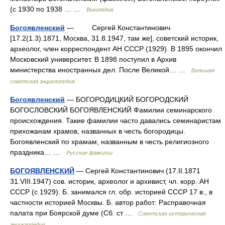
(с 1930 по 1938 … …
Википедия
Богоявленский
— Сергей Константинович
[17.2(1.3).1871, Москва, 31.8.1947, там же], советский историк,
археолог, член корреспондент АН СССР (1929). В 1895 окончил
Московский университет. В 1898 поступил в Архив
министерства иностранных дел. После Великой… …
Большая
советская энциклопедия
Богоявленский
— БОГОРОДИЦКИЙ БОГОРОДСКИЙ
БОГОСЛОВСКИЙ БОГОЯВЛЕНСКИЙ Фамилии семинарского
происхождения. Такие фамилии часто давались семинаристам
прихожанам храмов, названных в честь богородицы.
Богоявленский по храмам, названным в честь религиозного
праздника… …
Русские фамилии
БОГОЯВЛЕНСКИЙ
— Сергей Константинович (17.II.1871
31.VIII.1947) сов. историк, археолог и архивист, чл. корр. АН
СССР (с 1929). Б. занимался гл. обр. историей СССР 17 в., в
частности историей Москвы. Б. автор работ: Расправочная
палата при Боярской думе (Сб. ст …
Советская историческая
энциклопедия