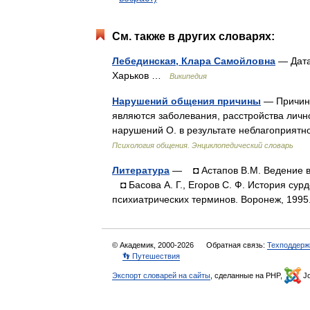
См. также в других словарях:
Лебединская, Клара Самойловна
— Дата
Харьков …
Википедия
Нарушений общения причины
— Причина
являются заболевания, расстройства личн
нарушений О. в результате неблагоприятн
Психология общения. Энциклопедический словарь
Литература
— ◘ Астапов В.М. Ведение в 
◘ Басова А. Г., Егоров С. Ф. История сур
психиатрических терминов. Воронеж, 1
© Академик, 2000-2026
Обратная связь:
Техподдерж
👣 Путешествия
Экспорт словарей на сайты
, сделанные на PHP,
Jo