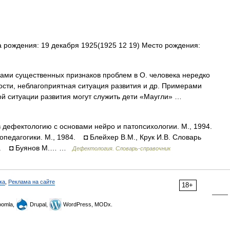
 рождения: 19 декабря 1925(1925 12 19) Место рождения:
ми существенных признаков проблем в О. человека нередко
ости, неблагоприятная ситуация развития и др. Примерами
ой ситуации развития могут служить дети «Маугли» …
дефектологию с основами нейро и патопсихологии. М., 1994.
допедагогики. М., 1984. ◘ Блейхер В.М., Крук И.В. Словарь
995. ◘ Буянов М.… …
Дефектология. Словарь-справочник
ка
,
Реклама на сайте
18+
omla,
Drupal,
WordPress, MODx.