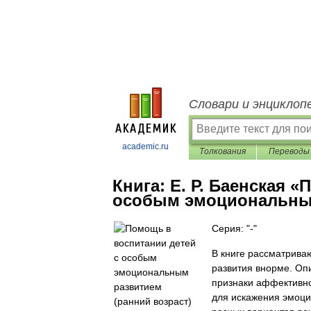
Словари и энциклоп
academic.ru
Толкования
Переводы
Книга:
Е. Р. Баенская 
особым эмоциональным
Серия: "-"
В книге рассматрива
развития внорме. Оп
признаки аффективно
для искажения эмоци