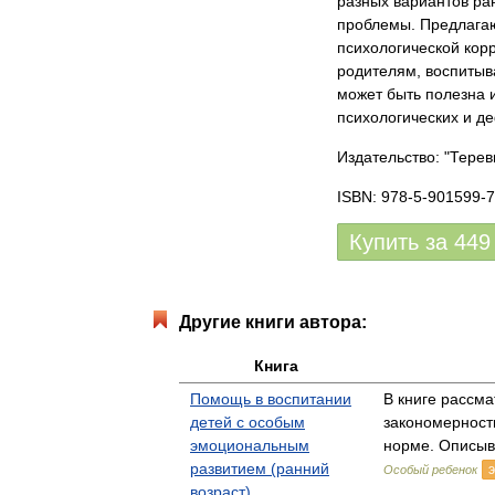
разных вариантов ра
проблемы. Предлагаю
психологической кор
родителям, воспитыв
может быть полезна и
психологических и де
Издательство: "Тере
ISBN: 978-5-901599-7
Купить за
449
Другие книги автора:
Книга
Помощь в воспитании
В книге рассм
детей с особым
закономерност
эмоциональным
норме. Описы
развитием (ранний
Особый ребенок
возраст)