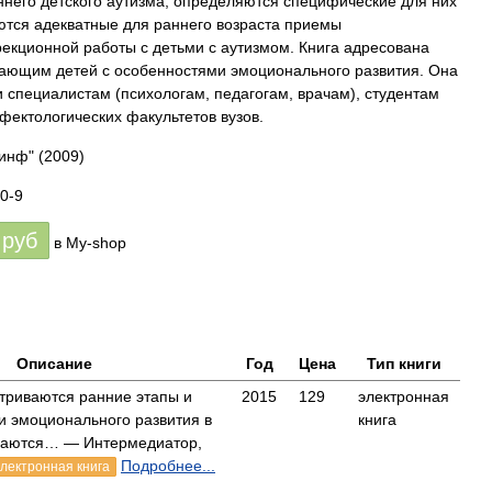
ннего детского аутизма, определяются специфические для них
тся адекватные для раннего возраста приемы
рекционной работы с детьми с аутизмом. Книга адресована
ающим детей с особенностями эмоционального развития. Она
 специалистам (психологам, педагогам, врачам), студентам
фектологических факультетов вузов.
винф"
(2009)
0-9
руб
в My-shop
Описание
Год
Цена
Тип книги
атриваются ранние этапы и
2015
129
электронная
и эмоционального развития в
книга
ваются… — Интермедиатор,
Подробнее...
электронная книга