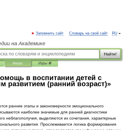
Запомнить сайт
Словарь на свой сайт
RU
едии на Академике
Найти!
Книги
Игры ⚽
«Помощь в воспитании детей с
 развитием (ранний возраст)»
ются ранние этапы и закономерности эмоционального
исываются наиболее значимые для ранней диагностики
го неблагополучия, выделяются их сочетания, характерные
онального развития. Прослеживается логика формирования