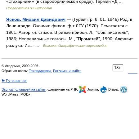
«стихарники» (в старообрядческой среде). Термин «Д …
Православная энциклопедия
Яснов, Михаил Давидович
— (Гурвич; р. 8. 01. 1946) Род. в
Ленинграде. Окончил филол. ф т ЛГУ (1970). Печатается с
1961. Автор кн. стихов: В ритме прибоя. Л., "Сов. писатель",
1986; Неправильные глаголы. М., "Прометей", 1990; Алфавит
разлуки. Из… …
Большая биографическая энциклопедия
© Академик, 2000-2026
18+
Обратная связь:
Техподдержка
,
Реклама на сайте
👣 Путешествия
Экспорт словарей на сайты
, сделанные на PHP,
Joomla,
Drupal,
WordPress, MODx.