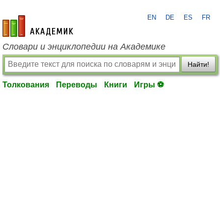
EN
DE
ES
FR
academic.ru
Словари и энциклопедии на Академике
Найти!
Толкования
Переводы
Книги
Игры ⚽