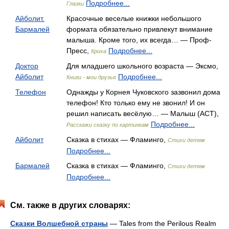
Подробнее...
Глазки
Айболит.
Красочные веселые книжки небольшого
Бармалей
формата обязательно привлекут внимание
малыша. Кроме того, их всегда… — Проф-
Пресс,
Подробнее...
Кроха
Доктор
Для младшего школьного возраста — Эксмо,
Айболит
Подробнее...
Книги - мои друзья
Телефон
Однажды у Корнея Чуковского зазвонил дома
телефон! Кто только ему не звонил! И он
решил написать весёлую… — Малыш (АСТ),
Подробнее...
Расскажи сказку по картинкам
Айболит
Сказка в стихах — Фламинго,
Стихи детям
Подробнее...
Бармалей
Сказка в стихах — Фламинго,
Стихи детям
Подробнее...
См. также в других словарях:
Сказки Волшебной страны
— Tales from the Perilous Realm