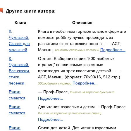
Другие книги автора:
Книга
Описание
К.
Книга в необычном горизонтальном формате
Чуковский.
поможет ребёнку лучше проследить за
Сказки для
развитием сюжета включенных в… — АСТ,
малышей
Малыш,
Подробнее...
Альбомы сказочных историй
К.
О книге В сборник серии "500 любимых
Чуковский.
страниц" вошли самые известные
Все сказки,
произведения трех классиков детской… —
стихи,
АСТ, Малыш, (формат: 70x90/16, 512 стр.)
песенки
Подробнее...
500любимых страниц
Ежики
— Проф-Пресс,
Книжки на картоне бумвинил
смеются
Подробнее...
Ежики
Для чтения взрослыми детям — Проф-Пресс,
смеются
Книжки на картоне цельнокрытые (мини)
Подробнее...
Ежики
Стихи для детей. Для чтения взрослыми