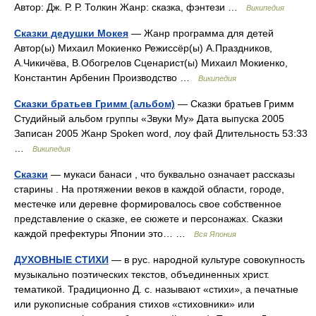
Автор: Дж. Р. Р. Толкин Жанр: сказка, фэнтези …
Википедия
Сказки дедушки Мокея
— Жанр программа для детей
Автор(ы) Михаил Мокиенко Режиссёр(ы) А.Праздников,
А.Чикичёва, В.Обогрелов Сценарист(ы) Михаил Мокиенко,
Константин Арбенин Производство …
Википедия
Сказки братьев Гримм (альбом)
— Сказки братьев Гримм
Студийный альбом группы «Звуки Му» Дата выпуска 2005
Записан 2005 Жанр Spoken word, лоу фай Длительность 53:33
…
Википедия
Сказки
— мукаси банаси , что буквально означает рассказы
старины . На протяжении веков в каждой области, городе,
местечке или деревне формировалось свое собственное
представление о сказке, ее сюжете и персонажах. Сказки
каждой префектуры Японии это… …
Вся Япония
ДУХОВНЫЕ СТИХИ
— в рус. народной культуре совокупность
музыкально поэтических текстов, объединенных христ.
тематикой. Традиционно Д. с. называют «стихи», а печатные
или рукописные собрания стихов «стиховники» или