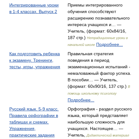
Интегрированные уроки
Приемы интегрированного
в 1-4 классах. Выпуск 2
обучения способствуют
расширению познавательного
интереса учащихся и… —
Учитель, (формат: 60x84/16,
187 стр.)
Нетрадиционные уроки в
Подробнее...
начальной школе
Как подготовить ребенка
Правильная стратегия
к экзамену. Тренинги,
поведения в период
тесты, игры, упражнения
экзаменационных испытаний -
немаловажный фактор успеха.
В пособии… — Учитель,
(формат: 60x90/16, 137 стр.)
В
помощь школьному психологу
Подробнее...
Русский язык. 5-9 класс.
Орфография - раздел русского
Правила орфографии в
языка, который представляет
таблицах и схемах.
наибольшую сложность для
Упражнения,
учащихся. Настоящее… —
практические задания
Учитель,
Дидактический материал