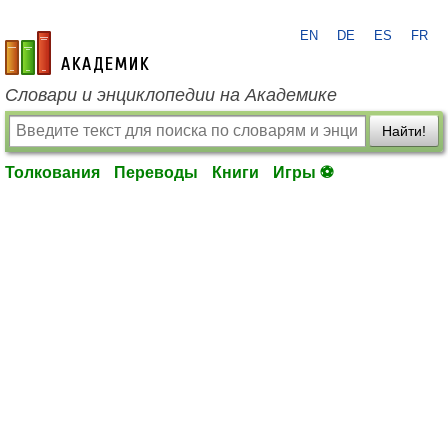
EN
DE
ES
FR
academic.ru
Словари и энциклопедии на Академике
Найти!
Толкования
Переводы
Книги
Игры ⚽