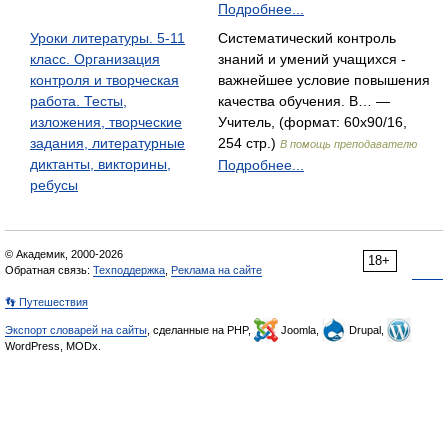
Подробнее...
Уроки литературы. 5-11
Систематический контроль
класс. Организация
знаний и умений учащихся -
контроля и творческая
важнейшее условие повышения
работа. Тесты,
качества обучения. В… —
изложения, творческие
Учитель, (формат: 60x90/16,
задания, литературные
254 стр.)
В помощь преподавателю
диктанты, викторины,
Подробнее...
ребусы
© Академик, 2000-2026
18+
Обратная связь:
Техподдержка
,
Реклама на сайте
👣 Путешествия
Экспорт словарей на сайты
, сделанные на PHP,
Joomla,
Drupal,
WordPress, MODx.