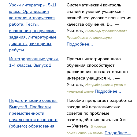
Уроки литературы. 5-11
Систематический контроль
класс. Организация
знаний и умений учащихся -
контроля и творческая
важнейшее условие повышения
работа. Тесты,
качества обучения. В… —
изложения, творческие
Учитель,
В помощь преподавателю.
задания, литературные
Русский язык и литература
диктанты, викторины,
Подробнее...
ребусы
Интегрированные уроки.
Приемы интегрированного
1-4 классы. Выпуск 2
обучения способствуют
расширению познавательного
интереса учащихся и… —
Учитель,
Нетрадиционные уроки в
Подробнее...
начальной школе
Педагогические советы.
Пособие предлагает разработки
Выпуск 9. Проблемы
заседаний педагогических
преемственности
советов по проблеме
начального и основного
взаимодействия начальной и…
(общего) образования
— Учитель,
В помощь
Подробнее...
администрации школы