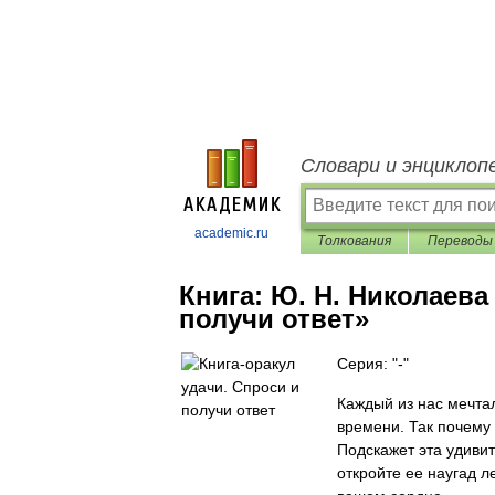
Словари и энциклоп
academic.ru
Толкования
Переводы
Книга:
Ю. Н. Николаева
получи ответ»
Серия: "-"
Каждый из нас мечтал
времени. Так почему 
Подскажет эта удиви
откройте ее наугад л