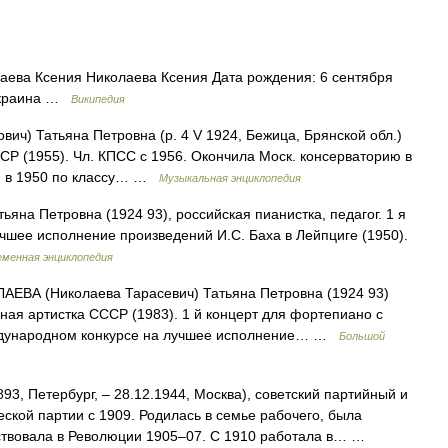
ева Ксения Николаева Ксения Дата рождения: 6 сентября
 Украина …
Википедия
 Татьяна Петровна (р. 4 V 1924, Бежица, Брянской обл.)
СФСР (1955). Чл. КПСС с 1956. Окончила Моск. консерваторию в
ра, в 1950 по классу… …
Музыкальная энциклопедия
яна Петровна (1924 93), российская пианистка, педагог. 1 я
шее исполнение произведений И.С. Баха в Лейпциге (1950).
менная энциклопедия
ЕВА (Николаева Тарасевич) Татьяна Петровна (1924 93)
ная артистка СССР (1983). 1 й концерт для фортепиано с
Международном конкурсе на лучшее исполнение… …
Большой
93, Петербург, ‒ 28.12.1944, Москва), советский партийный и
кой партии с 1909. Родилась в семье рабочего, была
ствовала в Революции 1905‒07. С 1910 работала в… …