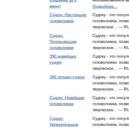
угощение за 5
необыкновенной в
минут
Подробнее...
Судоку. Настоящие
Судоку - это попу
головоломки
головоломка, позв
творческое… — 
Судоку.
Судоку - это попу
Потрясающие
головоломка, позв
головоломки
творческое… — 
390 новейших
Судоку - это попу
судоку
головоломка, позв
творческое… — 
390 лучших судоку
Судоку - это попу
головоломка, позв
творческое… — 
Судоку. Новейшие
Судоку - это попу
головоломки
головоломка, позв
творческое… — 
Судоку.
Судоку - это попу
Увлекательные
головоломка, позв