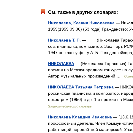
См. также в других словарях:
Николаева, Ксения Николаевна
— Никола
1959(1959 09 06) (53 года) Гражданство:
Николаева Т. П.
— (Николаева Тарасович)
сов. пианистка, композитор. Засл. арт. Р
1947 по классу фп. у А. Б. Гольденвейзе
НИКОЛАЕВА
— (Николаева Тарасевич) Тать
премия на Международном конкурсе на луч
Автор музыкальных произведений …
Совре
НИКОЛАЕВА Татьяна Петровна
— НИКОЛА
российская пианистка и композитор, народ
оркестром (1950) и др. 1 я премия на 
Энциклопедический словарь
Николаева Клавдия Ивановна
— (13.6.18
профсоюзный деятель. Член Коммунистичес
работницей переплётной мастерской. Уча