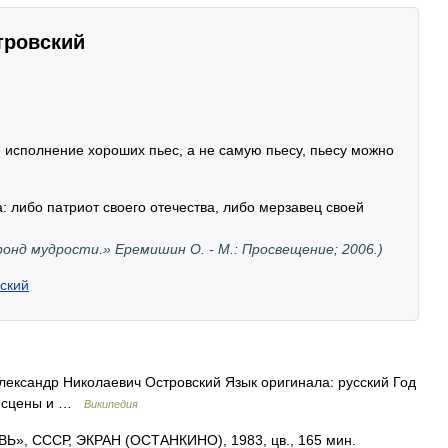
тровский
е исполнение хороших пьес, а не самую пьесу, пьесу можно
а: либо патриот своего отечества, либо мерзавец своей
нд мудрости.» Еремишин О. - М.: Просвещение; 2006.)
ский
лександр Николаевич Островский Язык оригинала: русский Год
(«сцены и …
Википедия
, СССР, ЭКРАН (ОСТАНКИНО), 1983, цв., 165 мин.