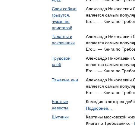
Свои собаки
Александр Николаевич О
грызутся,
является самым популя
чужая не
Его… — Книга по Требо
приставай
Таланты и
Александр Николаевич О
поклонники
является самым популя
Его… — Книга по Требо
Трудовой
Александр Николаевич О
хлеб
является самым популя
Его… — Книга по Требо
Тяжелые дни
Александр Николаевич О
является самым популя
Его… — Книга по Требо
Богатые
Комедия в четырех дей
невесты
Подробнее...
Шутники
Картины московской жиз
Книга по Требованию,
-