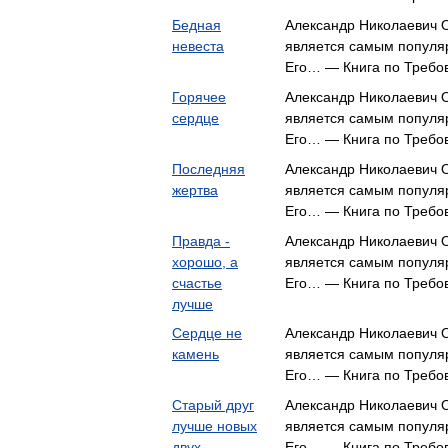
Бедная
Александр Николаевич О
невеста
является самым популя
Его… — Книга по Требо
Горячее
Александр Николаевич О
сердце
является самым популя
Его… — Книга по Требо
Последняя
Александр Николаевич О
жертва
является самым популя
Его… — Книга по Требо
Правда -
Александр Николаевич О
хорошо, а
является самым популя
счастье
Его… — Книга по Требо
лучше
Сердце не
Александр Николаевич О
камень
является самым популя
Его… — Книга по Требо
Старый друг
Александр Николаевич О
лучше новых
является самым популя
двух
Его… — Книга по Требо