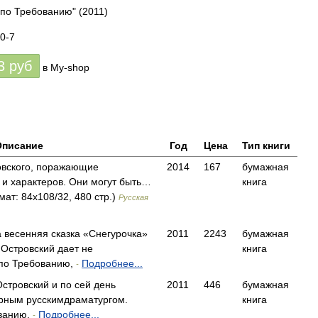
 по Требованию"
(2011)
0-7
3
руб
в My-shop
Описание
Год
Цена
Тип книги
овского, поражающие
2014
167
бумажная
и характеров. Они могут быть…
книга
мат: 84x108/32, 480 стр.)
Русская
а весенняя сказка «Снегурочка»
2011
2243
бумажная
 Островский дает не
книга
по Требованию,
Подробнее...
-
стровский и по сей день
2011
446
бумажная
рным русскимдраматургом.
книга
ванию,
Подробнее...
-