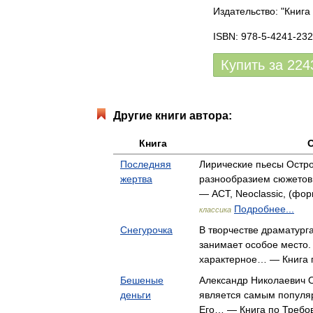
Издательство: "Книга
ISBN: 978-5-4241-232
Купить за
224
Другие книги автора:
Книга
Последняя
Лирические пьесы Остр
жертва
разнообразием сюжетов 
— АСТ, Neoclassic, (фор
Подробнее...
классика
Снегурочка
В творчестве драматург
занимает особое место.
характерное… — Книга 
Бешеные
Александр Николаевич О
деньги
является самым популя
Его… — Книга по Требо