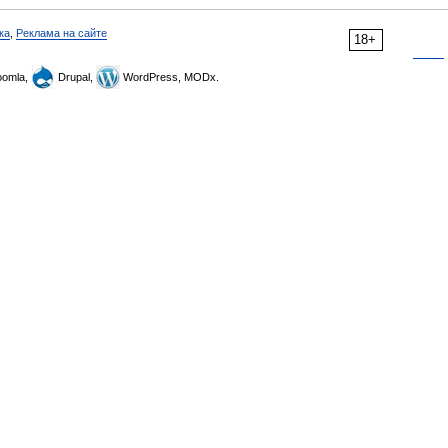
ка
,
Реклама на сайте
18+
omla,
Drupal,
WordPress, MODx.