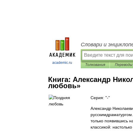
Словари и энциклоп
academic.ru
Толкования
Переводы
Книга:
Александр Нико
любовь»
Серия: "-"
Александр Николаеви
русскимдраматургом. 
только появившись на
классикой: настольк