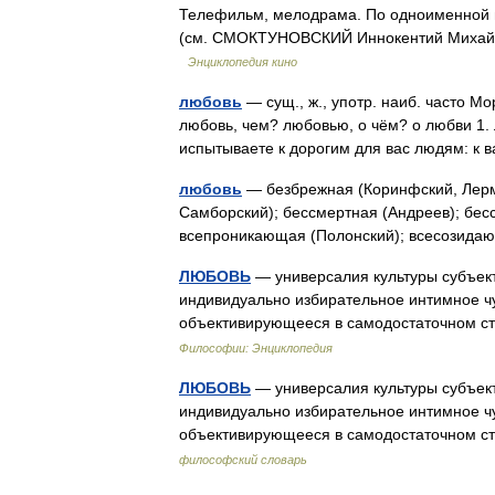
Телефильм, мелодрама. По одноименной п
(см. СМОКТУНОВСКИЙ Иннокентий Михайл
Энциклопедия кино
любовь
— сущ., ж., употр. наиб. часто Мо
любовь, чем? любовью, о чём? о любви 1.
испытываете к дорогим для вас людям: 
любовь
— безбрежная (Коринфский, Лермо
Самборский); бессмертная (Андреев); бес
всепроникающая (Полонский); всесозид
ЛЮБОВЬ
— универсалия культуры субъек
индивидуально избирательное интимное чу
объективирующееся в самодостаточном с
Философии: Энциклопедия
ЛЮБОВЬ
— универсалия культуры субъек
индивидуально избирательное интимное чу
объективирующееся в самодостаточном с
философский словарь