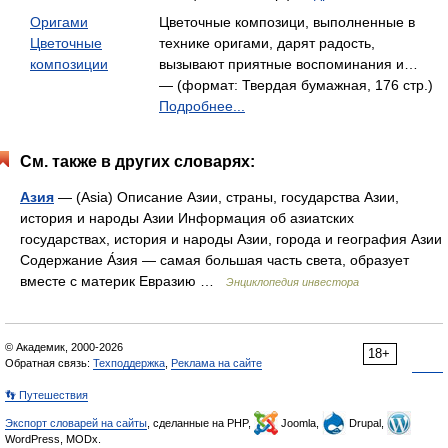
Оригами
Цветочные композици, выполненные в
Цветочные
технике оригами, дарят радость,
композиции
вызывают приятные воспоминания и…
— (формат: Твердая бумажная, 176 стр.)
Подробнее...
См. также в других словарях:
Азия
— (Asia) Описание Азии, страны, государства Азии,
история и народы Азии Информация об азиатских
государствах, история и народы Азии, города и география Азии
Содержание А́зия — самая большая часть света, образует
вместе с материк Евразию …
Энциклопедия инвестора
© Академик, 2000-2026
18+
Обратная связь:
Техподдержка
,
Реклама на сайте
👣 Путешествия
Экспорт словарей на сайты
, сделанные на PHP,
Joomla,
Drupal,
WordPress, MODx.