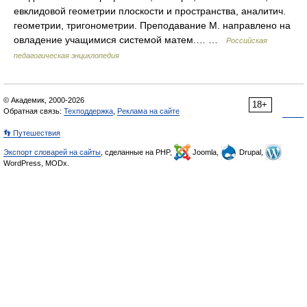
евклидовой геометрии плоскости и пространства, аналитич.
геометрии, тригонометрии. Преподавание М. направлено на
овладение учащимися системой матем.… …
Российская
педагогическая энциклопедия
© Академик, 2000-2026
18+
Обратная связь:
Техподдержка
,
Реклама на сайте
👣 Путешествия
Экспорт словарей на сайты
, сделанные на PHP,
Joomla,
Drupal,
WordPress, MODx.