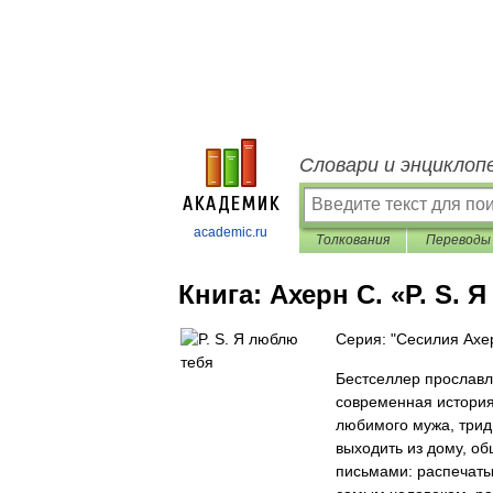
Словари и энциклоп
academic.ru
Толкования
Переводы
Книга:
Ахерн С. «P. S. 
Серия: "Сесилия Ахе
Бестселлер прославл
современная история
любимого мужа, трид
выходить из дому, об
письмами: распечаты