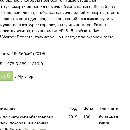
сставание с которым приносит ей такие страдания.
лго до смерти он решил помочь ей жить дальше. Всякий раз
ет первого числа, чтобы вскрыть очередной конверт и, строго
, сделать еще один шаг, возвращающий ее к жизни: купить
ь участие в конкурсе караоке, съездить на море. Роман
олсотни языков, а кинофильм «P. S. Я люблю тебя»,
 Warner Brothers, триумфально шествует по экранам всего
ранка / КоЛибри"
(2019)
5-1,978-5-389-11319-0
руб
в My-shop
писание
Год
Цена
Тип книги
й по счету супербестселлер
2019
130
бумажная
херн, покорившей своими
книга
 / КоЛибри,
Сесилия Ахерн