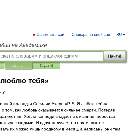
Запомнить сайт
Словарь на свой сайт
RU
едии на Академике
Найти!
Книги
Игры ⚽
Я люблю тебя»
рн"
енной ирландки Сесилии Ахерн «P. S. Я люблю тебя» —
 о том, как любовь оказывается сильнее смерти. Потеряв
цатилетняя Холли Кеннеди впадает в отчаяние, перестает
щаться с людьми. И вдруг получает по почте пакет с
вать их можно лишь поодному в месяц, а написаны они тем