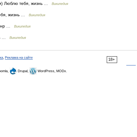
м) Люблю тебя, жизнь …
Википедия
ебя, жизнь …
Википедия
Жанр …
Википедия
нь …
Википедия
ка
,
Реклама на сайте
18+
omla,
Drupal,
WordPress, MODx.