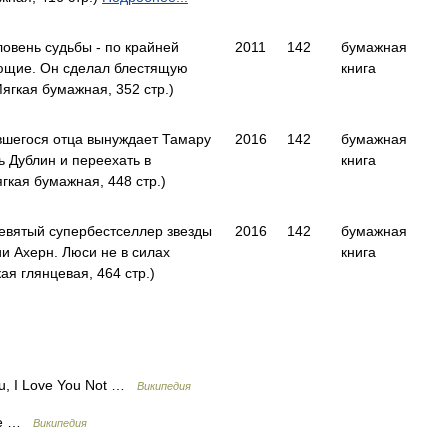
овень судьбы - по крайней
2011
142
бумажная
ающие. Он сделал блестящую
книга
ягкая бумажная, 352 стр.)
вшегося отца вынуждает Тамару
2016
142
бумажная
ь Дублин и переехать в
книга
кая бумажная, 448 стр.)
вятый супербестселлер звезды
2016
142
бумажная
и Ахерн. Люси не в силах
книга
я глянцевая, 464 стр.)
u, I Love You Not …
Википедия
ime …
Википедия