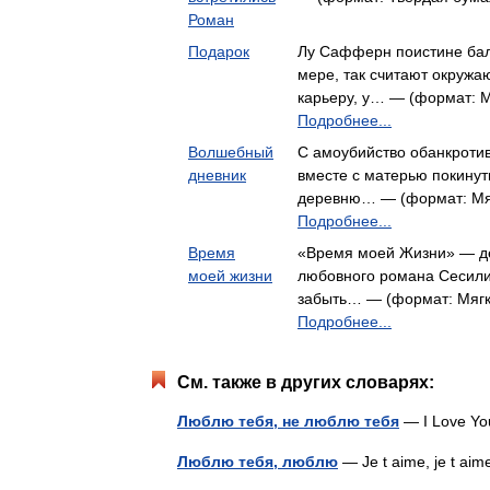
Роман
Подарок
Лу Сафферн поистине бал
мере, так считают окруж
карьеру, у… — (формат: М
Подробнее...
Волшебный
C амоубийство обанкроти
дневник
вместе с матерью покинут
деревню… — (формат: Мяг
Подробнее...
Время
«Время моей Жизни» — де
моей жизни
любовного романа Сесили
забыть… — (формат: Мягка
Подробнее...
См. также в других словарях:
Люблю тебя, не люблю тебя
— I Love Yo
Люблю тебя, люблю
— Je t aime, je t a