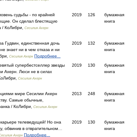
овень судьбы - по крайней
2019
126
бумажная
ающие. Он сделал блестящую
книга
 / КоЛибри,
Сесилия Ахерн
а Гудвин, единственная дочь
2019
132
бумажная
е знает ни в чем отказа и ни
книга
бри,
Подробнее...
Сесилия Ахерн
вятый супербестселлер звезды
2019
130
бумажная
и Ахерн. Люси не в силах
книга
КоЛибри,
Сесилия Ахерн
оциями мире Сесилии Ахерн
2013
248
бумажная
ству. Самые обычные,
книга
анка / КоЛибри,
Сесилия Ахерн
о карьере телеведущей! Но она
2019
130
бумажная
у, обвинив в отвратительном…
книга
Подробнее...
Сесилия Ахерн