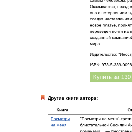
самым человеком, ра
Оказывается, незадо
она с нетерпением жд
следуя наставлениям
новое платье, принят
переведен почти на п
созданный компанией
мира.
Издательство: "Иност
ISBN: 978-5-389-0098
Купить за
130
Другие книги автора:
Книга
О
Посмотри
"Посмотри на меня"-трети
на меня
блистательной Сесилии А
романами… — Иностранка