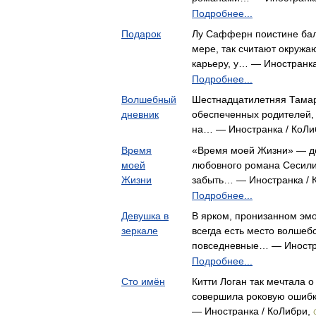
Подробнее...
Подарок
Лу Сафферн поистине бал
мере, так считают окруж
карьеру, у… — Иностранка
Подробнее...
Волшебный
Шестнадцатилетняя Тамар
дневник
обеспеченных родителей, н
на… — Иностранка / КоЛи
Время
«Время моей Жизни» — де
моей
любовного романа Сесили
Жизни
забыть… — Иностранка / 
Подробнее...
Девушка в
В ярком, пронизанном эм
зеркале
всегда есть место волшеб
повседневные… — Иностр
Подробнее...
Сто имён
Китти Логан так мечтала 
совершила роковую ошибк
— Иностранка / КоЛибри,