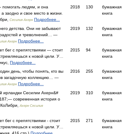
- помогать людям, и она
2018
130
бумажная
 а заодно и свое место в жизни.
книга
ибри,
Подробнее...
Сесилия Ахерн
него детства. Они не забывают
2019
132
бумажная
е радостей и треволнений… —
книга
Подробнее...
илия Ахерн
т бег с препятствиями — стоит
2015
94
бумажная
устремляешься к новой цели. У…
книга
икус,
Подробнее...
 один день, чтобы понять, кто вы
2016
255
бумажная
ив загадочную коллекцию… —
книга
Подробнее...
илия Ахерн
й ирландки Сесилии Ахерн&#
2019
310
бумажная
 187;— современная история о
книга
 КоЛибри,
Ахерн Сесилия
 бег с препятствиями - стоит
2015
271
бумажная
устремляешься к новой цели. У…
книга
ная, 416 стр.)
Подробнее...