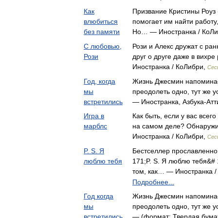
Как
Призвание Кристины Роуз 
влюбиться
помогает им найти работу,
без памяти
Но… — Иностранка / КоЛ
С любовью,
Рози и Алекс дружат с ран
Рози
друг о друге даже в вихр
Иностранка / КоЛибри,
Сес
Год, когда
Жизнь Джесмин напоминае
мы
преодолеть одно, тут же 
встретились
— Иностранка, Азбука-Атт
Игра в
Как быть, если у вас всего
марблс
на самом деле? Обнаруж
Иностранка / КоЛибри,
Сес
P. S. Я
Бестселлер прославленно
люблю тебя
171;P. S. Я люблю тебя&#
том, как… — Иностранка /
Подробнее...
Год когда
Жизнь Джесмин напоминает
мы
преодолеть одно, тут же 
встретились
— (формат: Твердая бумаж