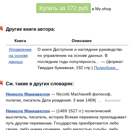
Купить за
172
руб
в My-shop
Другие книги автора:
Книга
Описание
Управление
О книге Доступное и наглядное руководство
на основе
по управлению на основе данных. В
данных
последние годы популярность… — (формат:
Твердая бумажная, 192 стр.)
Подробнее...
См. также в других словарях:
Никколо Макиавелли
— Niccolò Machiavelli философ,
политик, писатель Дата рождения: 3 мая 1469( …
Википедия
Никколо Макиавелли
— (1469 1527 гг.) политический
мыслитель, писатель, историк Всякая перемена прокладывает
путь другим переменам. Государства приобретаются либо
своим, либо чужим оружием, либо милостью судьбы, либо