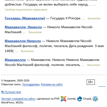
доблестью. Государь не волен выбирать себе народ,… …
Сводная энциклопедия афоризмов
Государь (Макиавелли)
— Государь Il Principe …
Википедия
Макиавелли, Никколо
— Никколо Макиавелли Niccolò
Machiavelli …
Википедия
Макиавелли Никколо
— Никколо Макиавелли Niccolò
Machiavelli философ, политик, писатель Дата рождения: 3 мая
1469( …
Википедия
Макиавелли
— Макиавелли, Никколо Никколо Макиавелли
Niccolò Machiavelli философ, политик, писатель …
Википедия
© Академик, 2000-2026
18+
Обратная связь:
Техподдержка
,
Реклама на сайте
👣 Путешествия
Экспорт словарей на сайты
, сделанные на PHP,
Joomla,
Drupal,
WordPress, MODx.