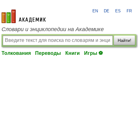
EN
DE
ES
FR
academic.ru
Словари и энциклопедии на Академике
Найти!
Толкования
Переводы
Книги
Игры ⚽