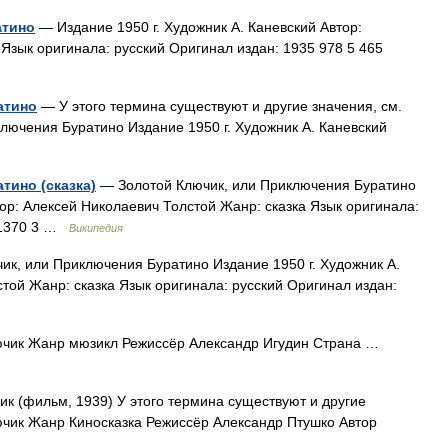
атино
— Издание 1950 г. Художник А. Каневский Автор:
Язык оригинала: русский Оригинал издан: 1935 978 5 465
атино
— У этого термина существуют и другие значения, см.
ключения Буратино Издание 1950 г. Художник А. Каневский
тино (сказка)
— Золотой Ключик, или Приключения Буратино
тор: Алексей Николаевич Толстой Жанр: сказка Язык оригинала:
 01370 3 …
Википедия
к, или Приключения Буратино Издание 1950 г. Художник А.
той Жанр: сказка Язык оригинала: русский Оригинал издан:
чик Жанр мюзикл Режиссёр Александр Игудин Страна …
к (фильм, 1939) У этого термина существуют и другие
лючик Жанр Киносказка Режиссёр Александр Птушко Автор