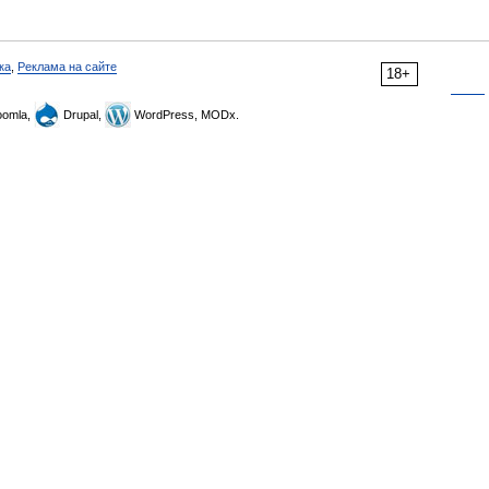
ка
,
Реклама на сайте
18+
omla,
Drupal,
WordPress, MODx.