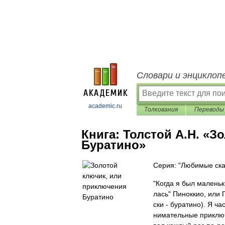
Словари и энциклоп
academic.ru
Толкования
Переводы
Книга:
Толстой А.Н. «З
Буратино»
Серия: "Любимые ска
"Ко­гда я был ма­лень­к
лась" Пи­нок­кио, или П
ски - бу­ра­ти­но). Я ча
ни­ма­тель­ные при­клю­ч