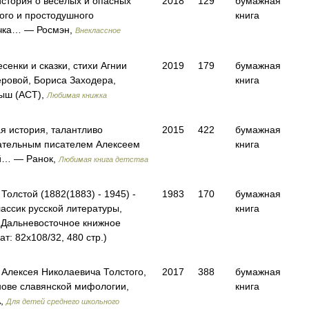
история о веселых и опасных
2018
129
бумажная
ого и простодушного
книга
ечка… — Росмэн,
Внеклассное
сенки и сказки, стихи Агнии
2019
179
бумажная
еровой, Бориса Заходера,
книга
ыш (АСТ),
Любимая книжка
я история, талантливо
2015
422
бумажная
ательным писателем Алексеем
книга
ый… — Ранок,
Любимая книга детства
Толстой (1882(1883) - 1945) -
1983
170
бумажная
лассик русской литературы,
книга
Дальневосточное книжное
т: 82x108/32, 480 стр.)
 Алексея Николаевича Толстого,
2017
388
бумажная
нове славянской мифологии,
книга
А,
Для детей среднего школьного