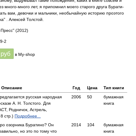
но­му, вы­ду­мы­вал та­кие по­хож­де­ния, ка­ких в кни­ге со­всем и
з мно­го-мно­го лет, я при­пом­нил мо­е­го ста­ро­го дру­га Бу­ра­ти­
зать вам, де­воч­ки и маль­чи­ки, не­обы­чай­ную ис­то­рию проэто­го
ч­ка" . Алек­сей Тол­стой.
-Пресс"
(2012)
9-2
руб
в My-shop
Описание
Год
Цена
Тип книги
едлагается русская народная
2006
50
бумажная
есказе А. Н. Толстого. Для
книга
СТ, Родничок, Астрель,
8 стр.)
Подробнее...
 про озорника Буратино? Он
2014
104
бумажная
равильно, но это по тому что
книга