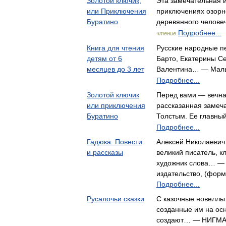
Золотой ключик,
Эта замечательная 
или Приключения
приключениях озорн
Буратино
деревянного челов
Подробнее...
чтение
Книга для чтения
Русские народные пе
детям от 6
Барто, Екатерины С
месяцев до 3 лет
Валентина… — Мал
Подробнее...
Золотой ключик
Перед вами — вечна
или приключения
рассказанная замеч
Буратино
Толстым. Ее главн
Подробнее...
Гадюка. Повести
Алексей Николаевич 
и рассказы
великий писатель, к
художник слова… — 
издательство, (форма
Подробнее...
Русалочьи сказки
C казочные новеллы
созданные им на ос
создают… — НИГМ