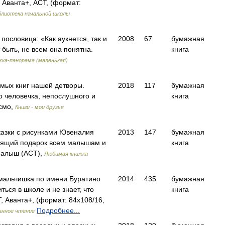
Аванта+, АСТ, (формат:
блиотека начальной школы
пословица: «Как аукнется, так и
2008
67
бумажная
 быть, не всем она понятна.
книга
жка-панорама (маленькая)
мых книг нашей детворы.
2018
117
бумажная
о человечка, непослушного и
книга
смо,
Книги - мои друзья
казки с рисунками Ювеналия
2013
147
бумажная
тоящий подарок всем малышам и
книга
алыш (АСТ),
Любимая книжка
мальчишка по имени Буратино
2014
435
бумажная
ться в школе и не знает, что
книга
 Аванта+, (формат: 84x108/16,
Подробнее...
нное чтение