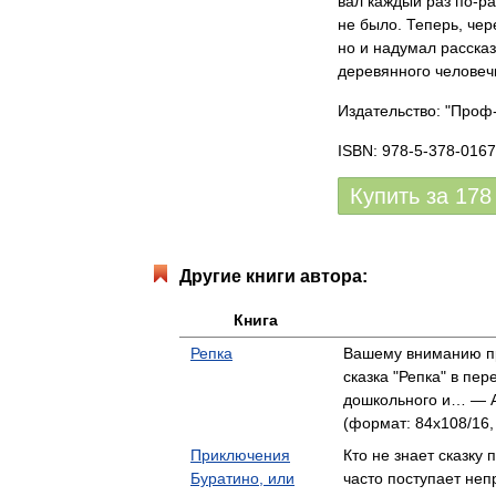
вал каж­дый раз по-раз­
не бы­ло. Те­перь, чере
но и на­ду­мал рас­ска­
де­ре­вян­но­го че­ло­ве
Издательство: "Проф
ISBN: 978-5-378-0167
Купить за
178
Другие книги автора:
Книга
Репка
Вашему вниманию пр
сказка "Репка" в пер
дошкольного и… — А
(формат: 84x108/16, 
Приключения
Кто не знает сказку
Буратино, или
часто поступает неп