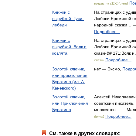
Под
возраста (11-14 лет)
Книжки с
На страницах с уди
вырубкой. Гуси-
Любови Ереминой ож
лебеди
народной сказки… —
Подробнее...
Книжки с
На страницах с уди
вырубкой. Волк и
Любови Ереминой ож
козлята
сказки&# 171;Волк 
Подробнее...
сказки
Золотой ключик,
нет — Эксмо,
Подроб
или приключения
Буратино (ил. А.
Каневского)
Золотой ключик,
Алексей Николаевич 
или Приключения
советский писатель,
Буратино
множество… — Мал
Подробнее...
детей
См. также в других словарях: