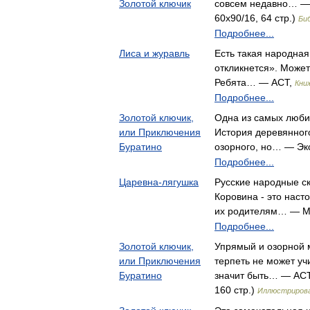
Золотой ключик
совсем недавно… — 
60x90/16, 64 стр.)
Би
Подробнее...
Лиса и журавль
Есть такая народная 
откликнется». Может
Ребята… — АСТ,
Кни
Подробнее...
Золотой ключик,
Одна из самых люби
или Приключения
История деревянног
Буратино
озорного, но… — Эк
Подробнее...
Царевна-лягушка
Русские народные с
Коровина - это нас
их родителям… — М
Подробнее...
Золотой ключик,
Упрямый и озорной 
или Приключения
терпеть не может учи
Буратино
значит быть… — АСТ,
160 стр.)
Иллюстрирова