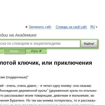
Запомнить сайт
Словарь на свой сайт
RU
едии на Академике
Найти!
Книги
Игры ⚽
олотой ключик, или приключения
зки (подарочные)"
ий - очень, очень дав­но, - я чи­тал од­ну книж­ку: она на­зы­ва­
о­хож­де­ния де­ре­вян­ной кук­лы" (де­ре­вян­ная кук­ла по-ита­льян­
­сто рас­ска­зы­вал мо­им то­ва­ри­щам, де­воч­кам и маль­чи­кам, за­
е­ния Бу­ра­ти­но. Но так как книж­ка по­те­ря­лась, то я рас­ска­зы­