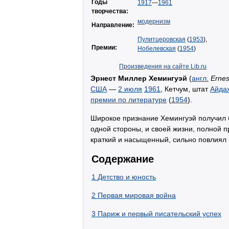
Годы
1917
—
1961
творчества:
модернизм
Направление:
Пулитцеровская
(
1953
),
Премии:
Нобелевская
(
1954
)
Произведения на сайте Lib.ru
Эрнест Миллер Хемингуэй
(
англ.
Ernes
США
—
2 июля
1961
, Кетчум, штат
Айда
премии по литературе
(
1954
).
Широкое признание Хемингуэй получил
одной стороны, и своей жизни, полной п
краткий и насыщенный, сильно повлиял
Содержание
1
Детство и юность
2
Первая мировая война
3
Париж и первый писательский успех