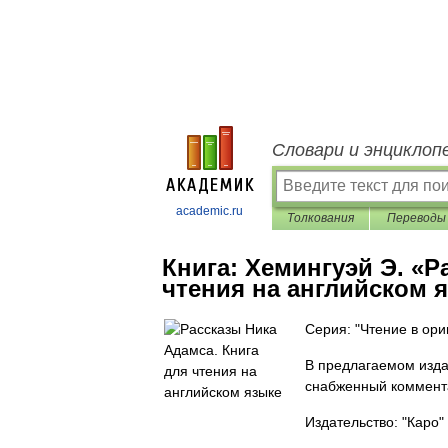
Словари и энциклоп
academic.ru
Толкования
Переводы
Книга:
Хемингуэй Э. «Р
чтения на английском 
Серия: "Чтение в ори
В предлагаемом изда
снабженный коммент
Издательство: "Каро"