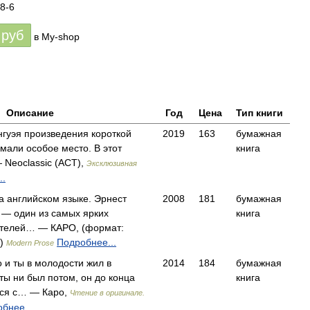
8-6
руб
в My-shop
Описание
Год
Цена
Тип книги
нгуэя произведения короткой
2019
163
бумажная
мали особое место. В этот
книга
Neoclassic (АСТ),
Эксклюзивная
..
а английском языке. Эрнест
2008
181
бумажная
— один из самых ярких
книга
ателей… — КАРО, (формат:
.)
Подробнее...
Modern Prose
 и ты в молодости жил в
2014
184
бумажная
 ты ни был потом, он до конца
книга
тся с… — Каро,
Чтение в оригинале.
бнее...