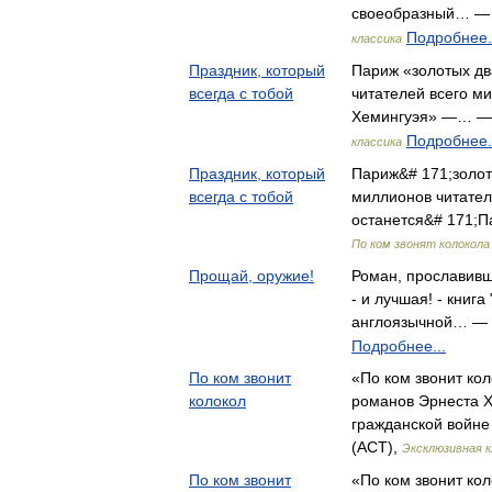
своеобразный… — N
Подробнее.
классика
Праздник, который
Париж «золотых д
всегда с тобой
читателей всего м
Хемингуэя» —… — 
Подробнее.
классика
Праздник, который
Париж&# 171;золот
всегда с тобой
миллионов читател
останется&# 171;
По ком звонят колокола
Прощай, оружие!
Роман, прославивш
- и лучшая! - книг
англоязычной… —
Подробнее...
По ком звонит
«По ком звонит кол
колокол
романов Эрнеста Х
гражданской войне
(АСТ),
Эксклюзивная к
По ком звонит
«По ком звонит кол