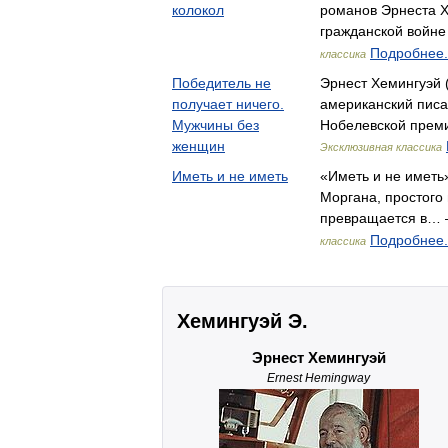
колокол
романов Эрнеста Х
гражданской войн
Подробнее.
классика
Победитель не
Эрнест Хемингуэй 
получает ничего.
американский писа
Мужчины без
Нобелевской преми
женщин
Эксклюзивная классика
Иметь и не иметь
«Иметь и не иметь»
Моргана, простого 
превращается в… —
Подробнее.
классика
Хемингуэй Э.
Эрнест Хемингуэй
Ernest Hemingway