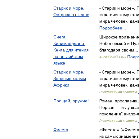
Старик и море.
«Старик и море». 
Острова в океане
«трагическому стои
мира человек, да
Подробнее...
Снега
Широкое признание
Килиманджаро.
Нобелевской и Пул
Книга для чтения
благодаря своим…
на английском
Подро
Английский язык
языке
Старик и море.
«Старик и море». 
Зеленые холмы
«трагическому сто
Африки
мира человек, даж
Эксклюзивная классика
Прощай, оружие!
Роман, прославивш
Первая — и лучшая
поколения" англо-­
Эксклюзивная классика
Фиеста
«Фиеста» («Фиеста
из самых знаменит