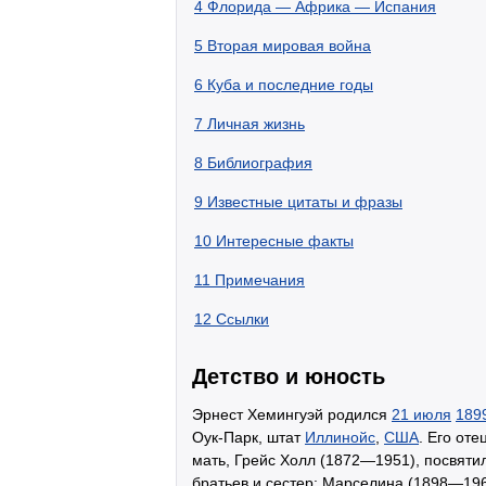
4
Флорида — Африка — Испания
5
Вторая мировая война
6
Куба и последние годы
7
Личная жизнь
8
Библиография
9
Известные цитаты и фразы
10
Интересные факты
11
Примечания
12
Ссылки
Детство и юность
Эрнест Хемингуэй родился
21 июля
189
Оук-Парк, штат
Иллинойс
,
США
. Его от
мать, Грейс Холл (1872—1951), посвяти
братьев и сестер: Марселина (1898—19