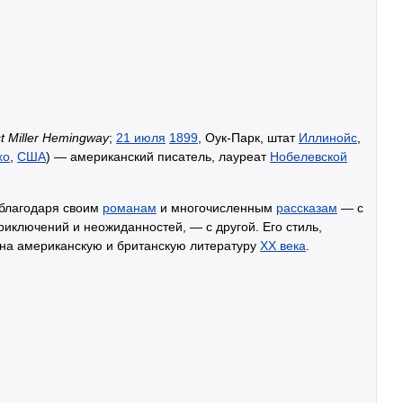
t Miller Hemingway
;
21 июля
1899
, Оук-Парк, штат
Иллинойс
,
хо
,
США
) — американский писатель, лауреат
Нобелевской
 благодаря своим
романам
и многочисленным
рассказам
— с
риключений и неожиданностей, — с другой. Его стиль,
 на американскую и британскую литературу
XX века
.