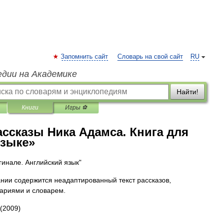
Запомнить сайт
Словарь на свой сайт
RU
едии на Академике
Найти!
Книги
Игры ⚽
ассказы Ника Адамса. Книга для
языке»
гинале. Английский язык"
нии содержится неадаптированный текст рассказов,
ариями и словарем.
(2009)