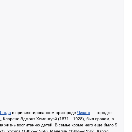
9 года
в привилегированном пригороде
Чикаго
— городке
ец, Кларенс Эдмонт Хемингуэй (1871—1928), был врачом, а
ла жизнь воспитанию детей. В семье кроме него еще было 5
63), Урсула (1902—1966), Мэделин (1904—1995), Кэрол