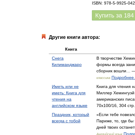
ISBN: 978-5-9925-042
Купить за
184
Другие книги автора:
Книга
Снега
В творчестве Хеми
Килиманджаро
формы всегда зани
сборник вошли… — 
Подробнее.
классика
Иметь или не
Книга для чтения н
иметь: Книга для
Миллер Хемингуэй 
чтения на
американских пис
английском языке
70x100/16, 304 стр
Праздник, который
«Если тебе повезло
всегда с тобой
Париже, то, где бы
дней твоих остане
Подро
Английский язык