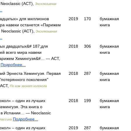
eoclassic (АСТ),
Эксклюзивная
..
вадцатых» для миллионов
2019
170
бумажная
ира навеки останется «Парижем
книга
Neoclassic (АСТ),
Эксклюзивная
..
ых двадцатых&# 187;для
2018
306
бумажная
ей всего мира навеки
книга
Парижем Хемингуэя&#… — АСТ,
Подробнее...
ий Эрнеста Хемингуэя. Первая
2018
287
бумажная
а "потерянного поколения"
книга
 АСТ,
По ком звонят колокола
окол» – один из лучших
2018
199
бумажная
емингуэя. Эта книга о
книга
 в Испании… — Neoclassic
Подробнее...
лассика
окол» – один из лучших
2019
287
бумажная