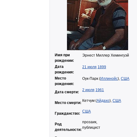
Имя при
Эрнест Миллер Хемингуэй
рождении:
Дата
21 июля
1899
рождения:
Место
Оук-Парк (
Иллинойс
),
США
рождения:
2 июля
1961
Дата смерти:
Кетчум (
Айдахо
),
США
Место смерти:
США
Гражданство:
прозаик,
Род
публицист
деятельности: