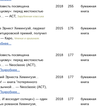
Повесть посвящена
2018
255
бумажная
цизму»: пе­ред жестокостью
книга
же… — АСТ,
Зарубежная классика
 Эрнест Хемингуэй, лауреат
2015
175
бумажная
итцеровской премий, получил
книга
 — Каро,
Чтение в оригинале.
бнее...
Повесть посвящена
2018
177
бумажная
ицизму»: перед жестокостью
книга
е… — Neoclassic (АСТ),
Подробнее...
ий Эрнеста Хемингуэя...
2018
177
бумажная
! — книга "потерянного
книга
язычной… — Neoclassic (АСТ),
Подробнее...
. И восходит солнце») — один
2018
177
бумажная
ых романов Хемингуэя,
книга