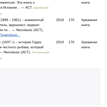
емингуэя. Эта книга о
книга
е в Испании… — АСТ,
Зарубежная
..
(1899 – 1961) – знаменитый
2018
170
бумажная
тель, журналист, лауреат
книга
и по… — Neoclassic (АСТ),
Подробнее...
 (1937 г.) – история Гарри
2019
170
бумажная
и честного рыбака, который
книга
 Neoclassic (АСТ),
Эксклюзивная
..