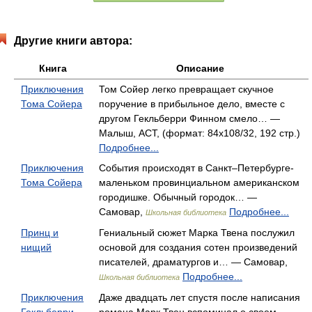
Другие книги автора:
Книга
Описание
Приключения
Том Сойер легко превращает скучное
Тома Сойера
поручение в прибыльное дело, вместе с
другом Гекльберри Финном смело… —
Малыш, АСТ, (формат: 84x108/32, 192 стр.)
Подробнее...
Приключения
События происходят в Санкт–Петербурге-
Тома Сойера
маленьком провинциальном американском
городишке. Обычный городок… —
Самовар,
Подробнее...
Школьная библиотека
Принц и
Гениальный сюжет Марка Твена послужил
нищий
основой для создания сотен произведений
писателей, драматургов и… — Самовар,
Подробнее...
Школьная библиотека
Приключения
Даже двадцать лет спустя после написания