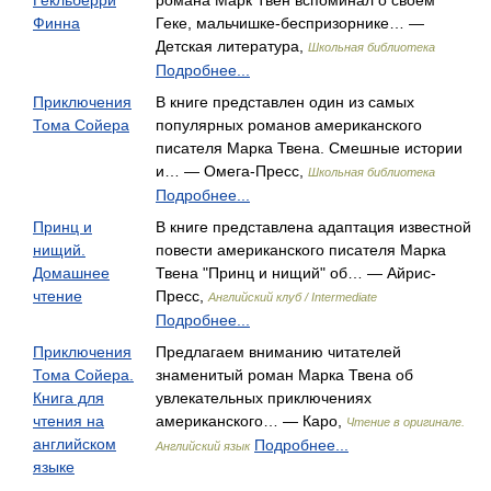
Гекльберри
романа Марк Твен вспоминал о своем
Финна
Геке, мальчишке-беспризорнике… —
Детская литература,
Школьная библиотека
Подробнее...
Приключения
В книге представлен один из самых
Тома Сойера
популярных романов американского
писателя Марка Твена. Смешные истории
и… — Омега-Пресс,
Школьная библиотека
Подробнее...
Принц и
В книге представлена адаптация известной
нищий.
повести американского писателя Марка
Домашнее
Твена "Принц и нищий" об… — Айрис-
чтение
Пресс,
Английский клуб / Intermediate
Подробнее...
Приключения
Предлагаем вниманию читателей
Тома Сойера.
знаменитый роман Марка Твена об
Книга для
увлекательных приключениях
чтения на
американского… — Каро,
Чтение в оригинале.
английском
Подробнее...
Английский язык
языке