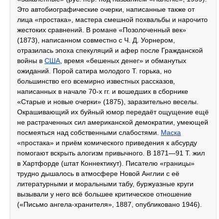
Это автобиографические очерки, написанные также от
лица «простака», мастера смешной похвальбы и нарочито
жестоких сравнений. В романе «Позолоченный век»
(1873), написанном совместно с Ч. Д. Уорнером,
отразилась эпоха спекуляций и афер после Гражданской
войны в
США
, время «бешеных денег» и обманутых
ожиданий. Порой сатира молодого Т. горька, но
большинство его всемирно известных рассказов,
написанных в начале 70-х гг. и вошедших в сборнике
«Старые и новые очерки» (1875), заразительно веселы.
Окрашивающий их буйный юмор передаёт ощущение ещё
не растраченных сил американской демократии, умеющей
посмеяться над собственными слабостями.
Маска
«простака» и приём комического приведения к абсурду
помогают вскрыть алогизм привычного. В 1871—91 Т. жил
в Хартфорде (штат Коннектикут). Писателю «границы»
трудно дышалось в атмосфере Новой Англии с её
литературными и моральными табу, буржуазные круги
вызывали у него всё большее критическое отношение
(«Письмо ангела-хранителя», 1887, опубликовано 1946).