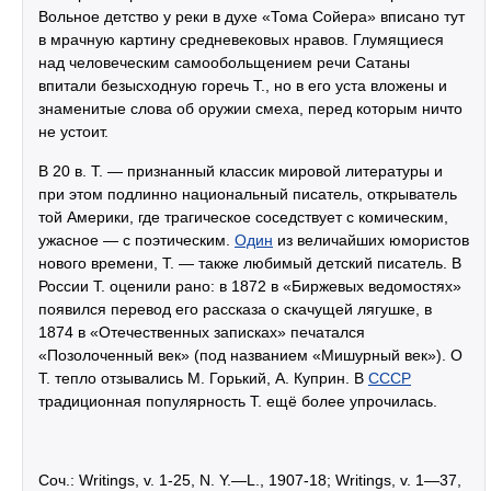
Вольное детство у реки в духе «Тома Сойера» вписано тут
в мрачную картину средневековых нравов. Глумящиеся
над человеческим самообольщением речи Сатаны
впитали безысходную горечь Т., но в его уста вложены и
знаменитые слова об оружии смеха, перед которым ничто
не устоит.
В 20 в. Т. — признанный классик мировой литературы и
при этом подлинно национальный писатель, открыватель
той Америки, где трагическое соседствует с комическим,
ужасное — с поэтическим.
Один
из величайших юмористов
нового времени, Т. — также любимый детский писатель. В
России Т. оценили рано: в 1872 в «Биржевых ведомостях»
появился перевод его рассказа о скачущей лягушке, в
1874 в «Отечественных записках» печатался
«Позолоченный век» (под названием «Мишурный век»). О
Т. тепло отзывались М. Горький, А. Куприн. В
СССР
традиционная популярность Т. ещё более упрочилась.
Соч.: Writings, v. 1-25, N. Y.—L., 1907-18; Writings, v. 1—37,