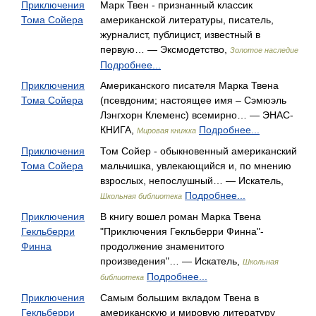
Приключения
Марк Твен - признанный классик
Тома Сойера
американской литературы, писатель,
журналист, публицист, известный в
первую… — Эксмодетство,
Золотое наследие
Подробнее...
Приключения
Американского писателя Марка Твена
Тома Сойера
(псевдоним; настоящее имя – Сэмюэль
Лэнгхорн Клеменс) всемирно… — ЭНАС-
КНИГА,
Подробнее...
Мировая книжка
Приключения
Том Сойер - обыкновенный американский
Тома Сойера
мальчишка, увлекающийся и, по мнению
взрослых, непослушный… — Искатель,
Подробнее...
Школьная библиотека
Приключения
В книгу вошел роман Марка Твена
Гекльберри
"Приключения Гекльберри Финна"-
Финна
продолжение знаменитого
произведения"… — Искатель,
Школьная
Подробнее...
библиотека
Приключения
Самым большим вкладом Твена в
Гекльберри
американскую и мировую литературу