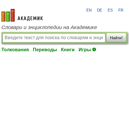
EN
DE
ES
FR
academic.ru
Словари и энциклопедии на Академике
Найти!
Толкования
Переводы
Книги
Игры ⚽