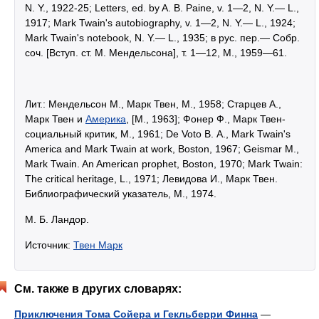
N. Y., 1922-25; Letters, ed. by A. B. Paine, v. 1—2, N. Y.— L.,
1917; Mark Twain's autobiography, v. 1—2, N. Y.— L., 1924;
Mark Twain's notebook, N. Y.— L., 1935; в рус. пер.— Собр.
соч. [Вступ. ст. М. Мендельсона], т. 1—12, М., 1959—61.
Лит.:
Мендельсон М., Марк Твен, М., 1958; Старцев А.,
Марк Твен и
Америка
, [М., 1963]; Фонер Ф., Марк Твен-
социальный критик, М., 1961; De Voto В. A., Mark Twain's
America and Mark Twain at work, Boston, 1967; Geismar М.,
Mark Twain. An American prophet, Boston, 1970; Mark Twain:
The critical heritage, L., 1971; Левидова И., Марк Твен.
Библиографический указатель, М., 1974.
М. Б. Ландор.
Источник:
Твен Марк
См. также в других словарях:
Приключения Тома Сойера и Гекльберри Финна
—