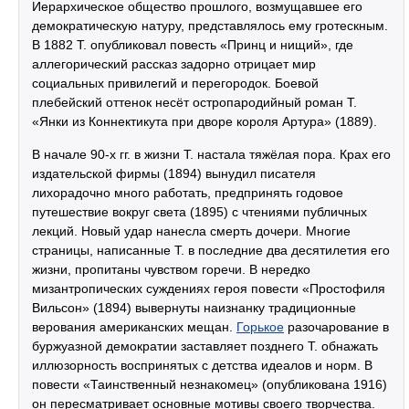
Иерархическое общество прошлого, возмущавшее его
демократическую натуру, представлялось ему гротескным.
В 1882 Т. опубликовал повесть «Принц и нищий», где
аллегорический рассказ задорно отрицает мир
социальных привилегий и перегородок. Боевой
плебейский оттенок несёт остропародийный роман Т.
«Янки из Коннектикута при дворе короля Артура» (1889).
В начале 90-х гг. в жизни Т. настала тяжёлая пора. Крах его
издательской фирмы (1894) вынудил писателя
лихорадочно много работать, предпринять годовое
путешествие вокруг света (1895) с чтениями публичных
лекций. Новый удар нанесла смерть дочери. Многие
страницы, написанные Т. в последние два десятилетия его
жизни, пропитаны чувством горечи. В нередко
мизантропических суждениях героя повести «Простофиля
Вильсон» (1894) вывернуты наизнанку традиционные
верования американских мещан.
Горькое
разочарование в
буржуазной демократии заставляет позднего Т. обнажать
иллюзорность воспринятых с детства идеалов и норм. В
повести «Таинственный незнакомец» (опубликована 1916)
он пересматривает основные мотивы своего творчества.