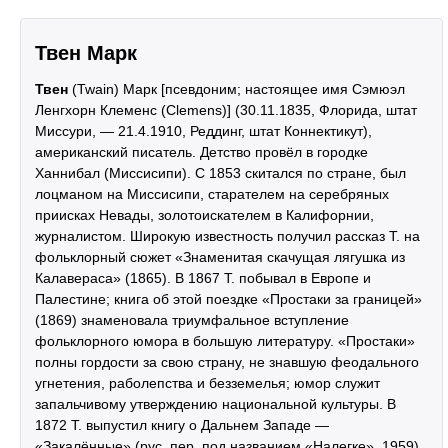
Твен Марк
Твен
(Twain) Марк [псевдоним; настоящее имя Сэмюэл
Ленгхорн Клеменс (Clemens)] (30.11.1835, Флорида, штат
Миссури, — 21.4.1910, Реддинг, штат Коннектикут),
американский писатель. Детство провёл в городке
Ханнибал (Миссисипи). С 1853 скитался по стране, был
лоцманом на Миссисипи, старателем на серебряных
приисках Невады, золотоискателем в Калифорнии,
журналистом. Широкую известность получил рассказ Т. на
фольклорный сюжет «Знаменитая скачущая лягушка из
Калавераса» (1865). В 1867 Т. побывал в Европе и
Палестине; книга об этой поездке «Простаки за границей»
(1869) знаменовала триумфальное вступление
фольклорного юмора в большую литературу. «Простаки»
полны гордости за свою страну, не знавшую феодального
угнетения, раболепства и безземелья; юмор служит
запальчивому утверждению национальной культуры. В
1872 Т. выпустил книгу о Дальнем Западе —
«Закалённые» (рус. пер. под названием «Налегке», 1959).