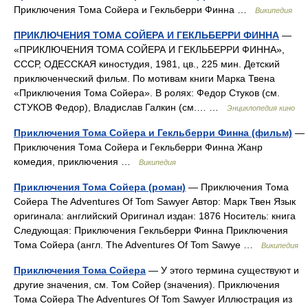
Приключения Тома Сойера и Гекльберри Финна …
Википедия
ПРИКЛЮЧЕНИЯ ТОМА СОЙЕРА И ГЕКЛЬБЕРРИ ФИННА
—
«ПРИКЛЮЧЕНИЯ ТОМА СОЙЕРА И ГЕКЛЬБЕРРИ ФИННА»,
СССР, ОДЕССКАЯ киностудия, 1981, цв., 225 мин. Детский
приключенческий фильм. По мотивам книги Марка Твена
«Приключения Тома Сойера». В ролях: Федор Стуков (см.
СТУКОВ Федор), Владислав Галкин (см.… …
Энциклопедия кино
Приключения Тома Сойера и Гекльберри Финна (фильм)
—
Приключения Тома Сойера и Гекльберри Финна Жанр
комедия, приключения …
Википедия
Приключения Тома Сойера (роман)
— Приключения Тома
Сойера The Adventures Of Tom Sawyer Автор: Марк Твен Язык
оригинала: английский Оригинал издан: 1876 Носитель: книга
Следующая: Приключения Гекльберри Финна Приключения
Тома Сойера (англ. The Adventures Of Tom Sawye …
Википедия
Приключения Тома Сойера
— У этого термина существуют и
другие значения, см. Том Сойер (значения). Приключения
Тома Сойера The Adventures Of Tom Sawyer Иллюстрация из