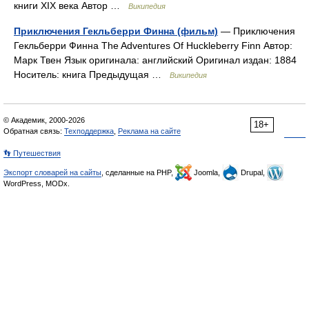
книги XIX века Автор …
Википедия
Приключения Гекльберри Финна (фильм)
— Приключения
Гекльберри Финна The Adventures Of Huckleberry Finn Автор:
Марк Твен Язык оригинала: английский Оригинал издан: 1884
Носитель: книга Предыдущая …
Википедия
© Академик, 2000-2026
18+
Обратная связь:
Техподдержка
,
Реклама на сайте
👣 Путешествия
Экспорт словарей на сайты
, сделанные на PHP,
Joomla,
Drupal,
WordPress, MODx.