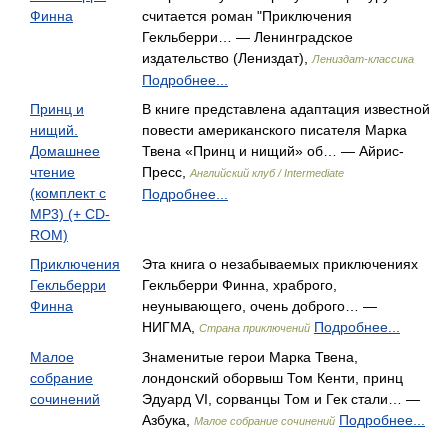
Финна
считается роман "Приключения
Гекльберри… — Ленинградское
издательство (Лениздат),
Лениздат-классика
Подробнее...
Принц и
В книге представлена адаптация известной
нищий.
повести американского писателя Марка
Домашнее
Твена «Принц и нищий» об… — Айрис-
чтение
Пресс,
Английский клуб / Intermediate
(комплект с
Подробнее...
MP3) (+ CD-
ROM)
Приключения
Эта книга о незабываемых приключениях
Гекльберри
Гекльберри Финна, храброго,
Финна
неунывающего, очень доброго… —
НИГМА,
Подробнее...
Страна приключений
Малое
Знаменитые герои Марка Твена,
собрание
лондонский оборвыш Том Кенти, принц
сочинений
Эдуард VI, сорванцы Том и Гек стали… —
Азбука,
Подробнее...
Малое собрание сочинений