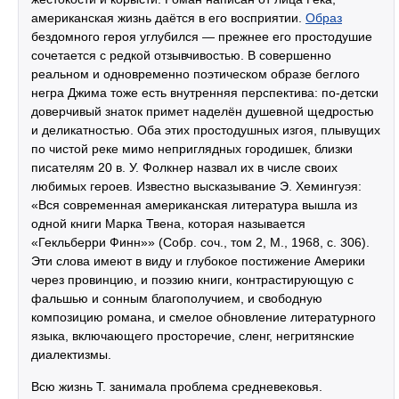
американская жизнь даётся в его восприятии.
Образ
бездомного героя углубился — прежнее его простодушие
сочетается с редкой отзывчивостью. В совершенно
реальном и одновременно поэтическом образе беглого
негра Джима тоже есть внутренняя перспектива: по-детски
доверчивый знаток примет наделён душевной щедростью
и деликатностью. Оба этих простодушных изгоя, плывущих
по чистой реке мимо неприглядных городишек, близки
писателям 20 в. У. Фолкнер назвал их в числе своих
любимых героев. Известно высказывание Э. Хемингуэя:
«Вся современная американская литература вышла из
одной книги Марка Твена, которая называется
«Гекльберри Финн»» (Собр. соч., том 2, М., 1968, с. 306).
Эти слова имеют в виду и глубокое постижение Америки
через провинцию, и поэзию книги, контрастирующую с
фальшью и сонным благополучием, и свободную
композицию романа, и смелое обновление литературного
языка, включающего просторечие, сленг, негритянские
диалектизмы.
Всю жизнь Т. занимала проблема средневековья.