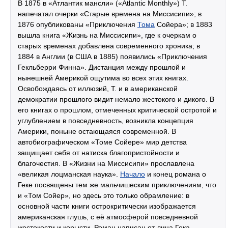
В 1875 в «Атлантик мансли» («Atlantic Monthly») Т.
напечатал очерки «Старые времена на Миссисипи»; в
1876 опубликованы «Приключения
Тома
Сойера»; в 1883
вышла книга «Жизнь на Миссисипи», где к очеркам о
старых временах добавлена современного хроника; в
1884 в Англии (в США в 1885) появились «Приключения
Гекльберри Финна». Дистанция между прошлой и
нынешней Америкой ощутима во всех этих книгах.
Освобождаясь от иллюзий, Т. и в американской
демократии прошлого видит немало жестокого и дикого. В
его книгах о прошлом, отмеченных критической остротой и
углублением в повседневность, возникла концепция
Америки, поныне остающаяся современной. В
автобиографическом «Томе Сойере» мир детства
защищает себя от натиска благопристойности и
благочестия. В «Жизни на Миссисипи» прославлена
«великая лоцманская наука».
Начало
и конец романа о
Геке посвящены тем же мальчишеским приключениям, что
и «Том Сойер», но здесь это только обрамление: в
основной части книги острокритически изображается
американская глушь, с её атмосферой повседневной
жестокости и корысти. Роман написан от лица Гека,