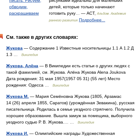
писать. Рисуем,
рисунками идеальны для маленьких
обводим,
детей, которые только начинают
раскрашиваем
готовить руку… — АСТ,
Альбом. Академия
Подробнее...
раннего развития
См. также в других словарях:
Жукова
— Содержание 1 Известные носительницы 1.1 А 1.2 Д
1.3 …
Википедия
Жукова, Алёна
— В Википедии есть статьи о других людях с
такой фамилией, см. Жукова. Алёна Жукова Alena Joukova
Дата рождения: 31 мая 1957(1957 05 31) (55 лет) Место
рождения: Одесса …
Википедия
Жукова М.
— Мария Семёновна Жукова (1805, Арзамас
14 (26) апреля 1855, Саратов) (урождённая Зевакина), русская
писательница. Родилась в семье уездного стряпчего. Получила
хорошее образование. Вышла замуж за помещика, выборного
уездного судью Р. В. Жукова.… …
Википедия
Жукова И.
— Олимпийские награды Художественная