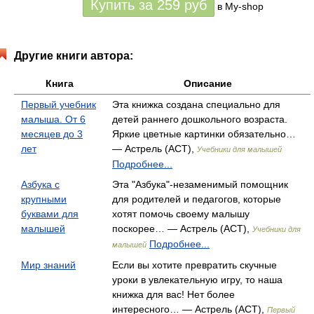
Купить за
259
руб
в My-shop
Другие книги автора:
Книга
Описание
Первый учебник
Эта книжка создана специально для
малыша. От 6
детей раннего дошкольного возраста.
месяцев до 3
Яркие цветные картинки обязательно…
лет
— Астрель (АСТ),
Учебники для малышей
Подробнее...
Азбука с
Эта "Азбука"-незаменимый помощник
крупными
для родителей и педагогов, которые
буквами для
хотят помочь своему малышу
малышей
поскорее… — Астрель (АСТ),
Учебники для
Подробнее...
малышей
Мир знаний
Если вы хотите превратить скучные
уроки в увлекательную игру, то наша
книжка для вас! Нет более
интересного… — Астрель (АСТ),
Первый