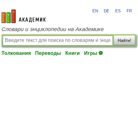
EN
DE
ES
FR
academic.ru
Словари и энциклопедии на Академике
Найти!
Толкования
Переводы
Книги
Игры ⚽