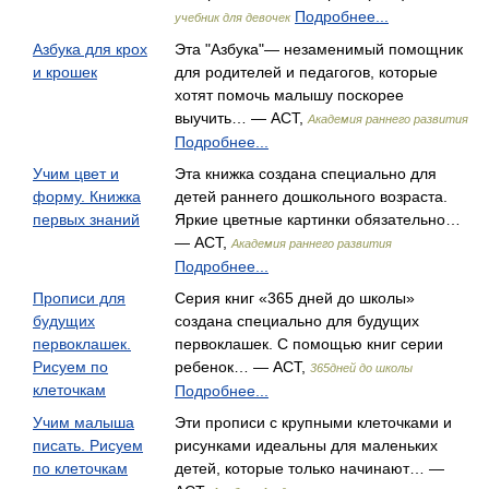
Подробнее...
учебник для девочек
Азбука для крох
Эта "Азбука"— незаменимый помощник
и крошек
для родителей и педагогов, которые
хотят помочь малышу поскорее
выучить… — АСТ,
Академия раннего развития
Подробнее...
Учим цвет и
Эта книжка создана специально для
форму. Книжка
детей раннего дошкольного возраста.
первых знаний
Яркие цветные картинки обязательно…
— АСТ,
Академия раннего развития
Подробнее...
Прописи для
Серия книг «365 дней до школы»
будущих
создана специально для будущих
первоклашек.
первоклашек. С помощью книг серии
Рисуем по
ребенок… — АСТ,
365дней до школы
клеточкам
Подробнее...
Учим малыша
Эти прописи с крупными клеточками и
писать. Рисуем
рисунками идеальны для маленьких
по клеточкам
детей, которые только начинают… —