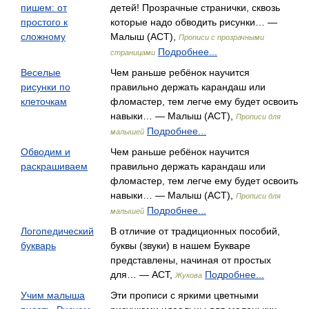
пишем: от
детей! Прозрачные странички, сквозь
простого к
которые надо обводить рисунки… —
сложному
Малыш (АСТ),
Прописи с прозрачными
Подробнее...
страницами
Веселые
Чем раньше ребёнок научится
рисунки по
правильно держать карандаш или
клеточкам
фломастер, тем легче ему будет освоить
навыки… — Малыш (АСТ),
Прописи для
Подробнее...
малышей
Обводим и
Чем раньше ребёнок научится
раскрашиваем
правильно держать карандаш или
фломастер, тем легче ему будет освоить
навыки… — Малыш (АСТ),
Прописи для
Подробнее...
малышей
Логопедический
В отличие от традиционных пособий,
букварь
буквы (звуки) в нашем Букваре
представлены, начиная от простых
для… — АСТ,
Подробнее...
Жукова
Учим малыша
Эти прописи с яркими цветными