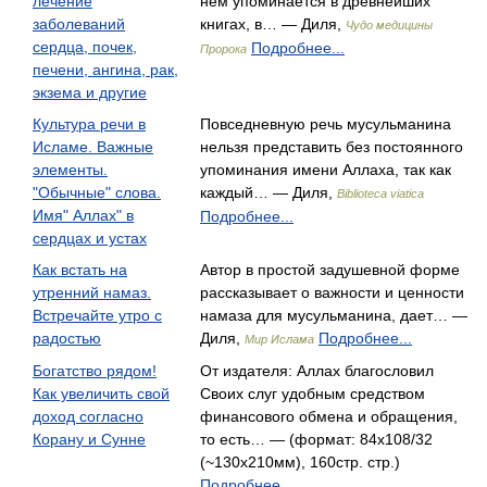
лечение
нем упоминается в древнейших
заболеваний
книгах, в… — Диля,
Чудо медицины
сердца, почек,
Подробнее...
Пророка
печени, ангина, рак,
экзема и другие
Культура речи в
Повседневную речь мусульманина
Исламе. Важные
нельзя представить без постоянного
элементы.
упоминания имени Аллаха, так как
"Обычные" слова.
каждый… — Диля,
Biblioteca viatica
Имя" Аллах" в
Подробнее...
сердцах и устах
Как встать на
Автор в простой задушевной форме
утренний намаз.
рассказывает о важности и ценности
Встречайте утро с
намаза для мусульманина, дает… —
радостью
Диля,
Подробнее...
Мир Ислама
Богатство рядом!
От издателя: Аллах благословил
Как увеличить свой
Своих слуг удобным средством
доход согласно
финансового обмена и обращения,
Корану и Сунне
то есть… — (формат: 84x108/32
(~130x210мм), 160стр. стр.)
Подробнее...