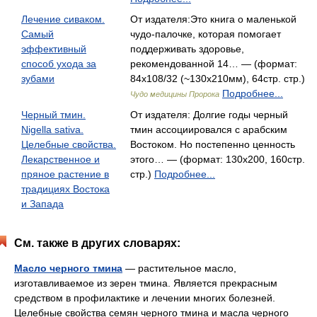
Лечение сиваком.
От издателя:Это книга о маленькой
Самый
чудо-палочке, которая помогает
эффективный
поддерживать здоровье,
способ ухода за
рекомендованной 14… — (формат:
зубами
84x108/32 (~130x210мм), 64стр. стр.)
Подробнее...
Чудо медицины Пророка
Черный тмин.
От издателя: Долгие годы черный
Nigella sativa.
тмин ассоциировался с арабским
Целебные свойства.
Востоком. Но постепенно ценность
Лекарственное и
этого… — (формат: 130x200, 160стр.
пряное растение в
стр.)
Подробнее...
традициях Востока
и Запада
См. также в других словарях:
Масло черного тмина
— растительное масло,
изготавливаемое из зерен тмина. Является прекрасным
средством в профилактике и лечении многих болезней.
Целебные свойства семян черного тмина и масла черного