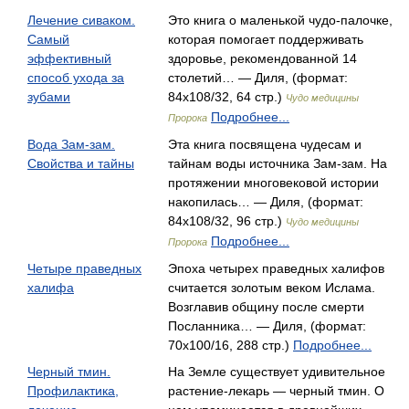
Лечение сиваком.
Это книга о маленькой чудо-палочке,
Самый
которая помогает поддерживать
эффективный
здоровье, рекомендованной 14
способ ухода за
столетий… — Диля, (формат:
зубами
84x108/32, 64 стр.)
Чудо медицины
Подробнее...
Пророка
Вода Зам-зам.
Эта книга посвящена чудесам и
Свойства и тайны
тайнам воды источника Зам-зам. На
протяжении многовековой истории
накопилась… — Диля, (формат:
84x108/32, 96 стр.)
Чудо медицины
Подробнее...
Пророка
Четыре праведных
Эпоха четырех праведных халифов
халифа
считается золотым веком Ислама.
Возглавив общину после смерти
Посланника… — Диля, (формат:
70x100/16, 288 стр.)
Подробнее...
Черный тмин.
На Земле существует удивительное
Профилактика,
растение-лекарь — черный тмин. О