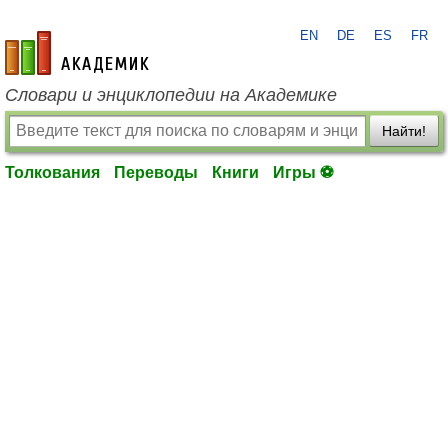
EN
DE
ES
FR
academic.ru
Словари и энциклопедии на Академике
Найти!
Толкования
Переводы
Книги
Игры ⚽