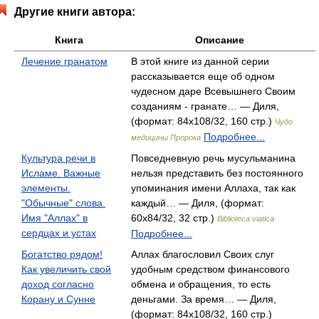
Другие книги автора:
Книга
Описание
Лечение гранатом
В этой книге из данной серии
рассказывается еще об одном
чудесном даре Всевышнего Своим
созданиям - гранате… — Диля,
(формат: 84x108/32, 160 стр.)
Чудо
Подробнее...
медицины Пророка
Культура речи в
Повседневную речь мусульманина
Исламе. Важные
нельзя представить без постоянного
элементы.
упоминания имени Аллаха, так как
"Обычные" слова.
каждый… — Диля, (формат:
Имя "Аллах" в
60x84/32, 32 стр.)
Biblioteca viatica
сердцах и устах
Подробнее...
Богатство рядом!
Аллах благословил Своих слуг
Как увеличить свой
удобным средством финансового
доход согласно
обмена и обращения, то есть
Корану и Сунне
деньгами. За время… — Диля,
(формат: 84x108/32, 160 стр.)