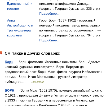
Единственный и
писателя-антифашиста Давида… —
гестапо
(формат: Твердая бумажная, 336 стр.)
Подробнее...
Анна
Георг Борн (1837-1902) - известный
Австрийская или
немецкий писатель, автор популярных
Три мушкетера
во многих странах остросюжетных… —
королевы
(формат: Твердая бумажная, 794 стр.)
Подробнее...
См. также в других словарях:
Борн
— Борн фамилия. Известные носители: Борн, Адольф
чешский художник иллюстратор. Борн, Бертран де
средневековый поэт. Борн, Макс физик, лауреат Нобелевской
премии. Борн, Иван Мартынович русский литератор,
публицист,… …
Википедия
БОРН
— (Born) Макс (1882 1970), немецко английский физик.
С 1921 г. преподавал физику в Геттингенском университете, но
в 1933 г. покинул Германию и переселился в Англию, где
преподавал физику в Кембридже (1933 6), а затем в