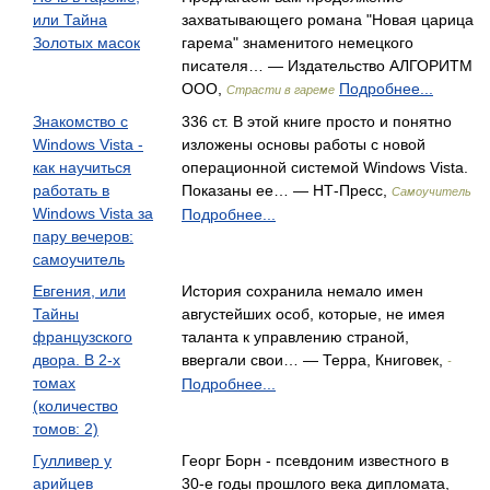
или Тайна
захватывающего романа "Новая царица
Золотых масок
гарема" знаменитого немецкого
писателя… — Издательство АЛГОРИТМ
ООО,
Подробнее...
Страсти в гареме
Знакомство с
336 ст. В этой книге просто и понятно
Windows Vista -
изложены основы работы с новой
как научиться
операционной системой Windows Vista.
работать в
Показаны ее… — НТ-Пресс,
Самоучитель
Windows Vista за
Подробнее...
пару вечеров:
самоучитель
Евгения, или
История сохранила немало имен
Тайны
августейших особ, которые, не имея
французского
таланта к управлению страной,
двора. В 2-х
ввергали свои… — Терра, Книговек,
-
томах
Подробнее...
(количество
томов: 2)
Гулливер у
Георг Борн - псевдоним известного в
арийцев
30-е годы прошлого века дипломата,