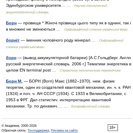
Эдинбургском университете… …
Научно-технический
энциклопедический словарь
Борн
— прізвище * Жіночі прізвища цього типу як в однині, так і
в множині не змінюються …
Орфографічний словник української мови
борніт
— іменник чоловічого роду мінерал …
Орфографічний
словник української мови
борн
— (вывод аккумуляторной батареи) [А.С.Гольдберг. Англо
русский энергетический словарь. 2006 г.] Тематики энергетика в
целом EN terminal post …
Справочник технического переводчика
Борн М.
— БОРН (Born) Макс (1882–1970), нем. физик
теоретик, один из создателей квантовой механики, ин. ч. к. РАН
(1924) и поч. ч. АН СССР (1934). С 1933 в Великобритании, с
1953 в ФРГ. Дал статистич. интерпретацию квантовой
механики. Тр. по динамич.… …
Биографический словарь
© Академик, 2000-2026
18+
Обратная связь:
Техподдержка
,
Реклама на сайте