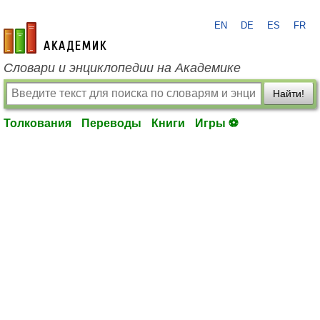
EN
DE
ES
FR
academic.ru
Словари и энциклопедии на Академике
Найти!
Толкования
Переводы
Книги
Игры ⚽