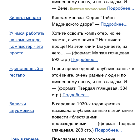
жизненному опыту, и по взглядам. И…
— Вече,
Подробнее...
Военные приключения
Кинжал монаха
Кинжал монаха. Серия "Тайны
Мадридского двора" —
Подробнее...
Учимся работать
Хотите освоить компьютер, но не
на компьютере
знаете, с чего начать? Нет ничего
Компьютер - это
проще! Из этой книги Вы узнаете, из
просто
чего… — (формат: Мягкая глянцевая,
592 стр.)
Подробнее...
Единственный и
Герои произведений, опубликованных в
гестапо
этой книге, очень разные люди и по
жизненному опыту, и по взглядам. И…
— (формат: Твердая глянцевая, 384
стр.)
Подробнее...
Записки
В середине 1930-х годов критика
штурмовика
называла опубликованные в этой книге
повести «блестящими
произведениями… — (формат: Твердая
глянцевая, 288 стр.)
Подробнее...
Ночь в гареме,
Предлагаем вам продолжение