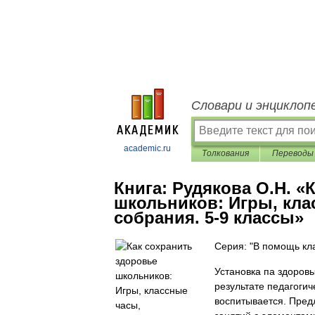
Словари и энциклоп
academic.ru
Толкования
Переводы
Книга:
Рудякова О.Н. «
школьников: Игры, кла
собрания. 5-9 классы»
Серия: "В помощь кл
Установка па здоров
результате педагогич
воспитывается. Пред