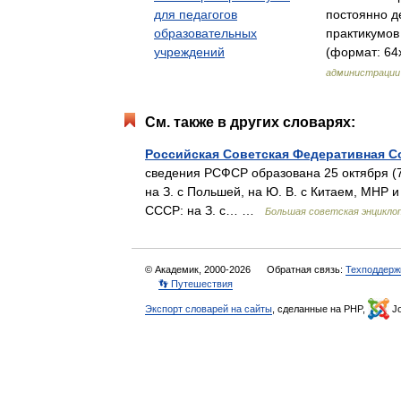
для педагогов
постоянно д
образовательных
практикумов
учреждений
(формат: 64x
администрации
См. также в других словарях:
Российская Советская Федеративная С
сведения РСФСР образована 25 октября (7 
на З. с Польшей, на Ю. В. с Китаем, МНР 
СССР: на З. с… …
Большая советская энцикло
© Академик, 2000-2026
Обратная связь:
Техподдерж
👣 Путешествия
Экспорт словарей на сайты
, сделанные на PHP,
Jo