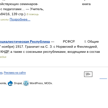
ействующих семинаров-
книга
 с педагогами… — Учитель,
84/16, 139 стр.)
В помощь
Подробнее...
 школы
оциалистическая Республика
— РСФСР. I. Общие
ноября) 1917. Граничит на С. З. с Норвегией и Финляндией,
и КНДР, а также с союзными республиками, входящими в состав
педия
ка
,
Реклама на сайте
18+
omla,
Drupal,
WordPress, MODx.