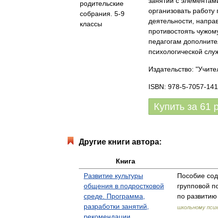
занятий с элементам
организовать работу
деятельности, напра
противостоять чужом
педагогам дополните
психологической слу
Издательство: "Учите
ISBN: 978-5-7057-141
Купить за
61
Другие книги автора:
Книга
Развитие культуры
Пособие сод
общения в подростковой
групповой п
среде. Программа,
по развитию
разработки занятий,
школьному псих
рекомендации