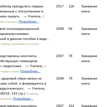
ребенку преодолеть первые
2017
116
бумажная
связанные с поступлением в
книга
ремя оказать… — Учитель,
В
Подробнее...
ому психологу
вой психокоррекционной
2008
55
бумажная
таршеклассниками,
книга
ный в данном пособии в виде…
В помощь школьному психологу
.
редставлены конспекты
2007
78
бумажная
ействующих семинаров-
книга
 с педагогами… — Учитель,
В
Подробнее...
страции школы
а здоровый образ жизни не
2008
79
бумажная
сама собой, а формируется в
книга
педагогического… — Учитель,
90/16, 143 стр.)
В помощь
Подробнее...
оводителю
редставлены конспекты
2007
101
бумажная