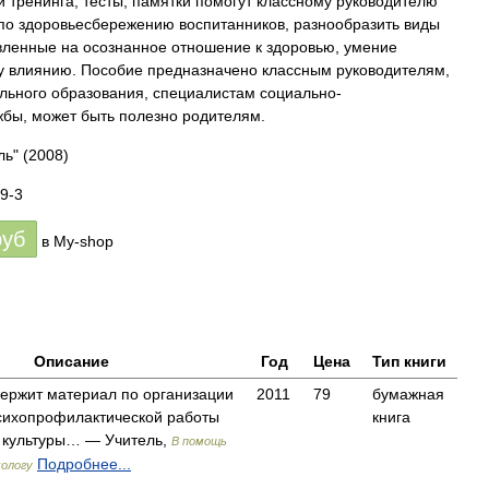
и тренинга, тесты, памятки помогут классному руководителю
 по здоровьесбережению воспитанников, разнообразить виды
вленные на осознанное отношение к здоровью, умение
у влиянию. Пособие предназначено классным руководителям,
льного образования, специалистам социально-
жбы, может быть полезно родителям.
ль"
(2008)
9-3
руб
в My-shop
Описание
Год
Цена
Тип книги
ержит материал по организации
2011
79
бумажная
сихопрофилактической работы
книга
 культуры… — Учитель,
В помощь
Подробнее...
ологу