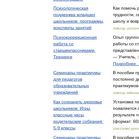
Психологическая
Как помочь 
поддержка младших
трудности, 
школьников: программы,
школу и вов
конспекты занятий
помощь школьн
Психокоррекционная
Опыт группо
работа со
работы со с
старшеклассниками.
представлен
Тренинги
— Учитель,
Подробнее..
Семинары-практикумы
В пособии п
для педагогов
постоянно д
образовательных
практикумов
учреждений
помощь админи
Как сохранить здоровье
Установка п
школьников: Игры,
появляется 
классные часы,
результате 
родительские собрания.
(формат: 60x
5-9 классы
классному рук
Семинары-практикумы
В пособии п