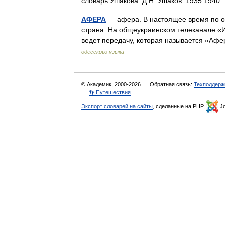
словарь Ушакова. Д.Н. Ушаков. 1935 194
АФЕРА
— афера. В настоящее время по о
страна. На общеукраинском телеканале «
ведет передачу, которая называется «Аф
одесского языка
© Академик, 2000-2026
Обратная связь:
Техподдерж
👣 Путешествия
Экспорт словарей на сайты
, сделанные на PHP,
Jo