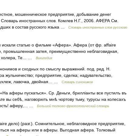
вестное, мошенническое предприятие, добывание денег
. Словарь иностранных слов. Комлев Н.Г., 2006. АФЕРА См.
дших в состав русского языка …
Словарь иностранных слов русского
ы искали статью о фильме «Афера». Афера (от фр. affaire
е, промышленная затея, преимущественно неблаговидная,
оде холера, Те… …
Википедия
инонимов и сходных по смыслу выражений. под. ред. Н.
ра жульничество; предприятие, сделка; надувательство,
мухлеж, лавочка, двойная… …
Словарь синонимов
 «На аферы пускаться». Ср. Деньги, брилліанты все пустилъ въ
те вы себѣ, наговорилъ мнѣ чортову тьму, турусы на колесахъ
адость! аферу,… …
Большой толково-фразеологический словарь
ire дело) (разг.). Сомнительное, неблаговидное предприятие,
ться на аферы или в аферы. Выгодная афера. Толковый