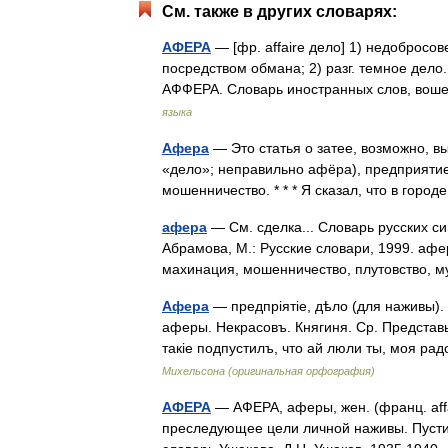
См. также в других словарях:
АФЕРА
— [фр. affaire дело] 1) недобросо
посредством обмана; 2) разг. темное дело
АФФЕРА. Словарь иностранных слов, воше
языка
Афера
— Это статья о затее, возможно, в
«дело»; неправильно афёра), предприяти
мошенничество. * * * Я сказал, что в гор
афера
— См. сделка... Словарь русских с
Абрамова, М.: Русские словари, 1999. афе
махинация, мошенничество, плутовство, 
Афера
— предпріятіе, дѣло (для наживы).
аферы. Некрасовъ. Княгиня. Ср. Представь
такіе подпустилъ, что ай люли ты, моя р
Михельсона (оригинальная орфография)
АФЕРА
— АФЕРА, аферы, жен. (франц. affa
преследующее цели личной наживы. Пусти