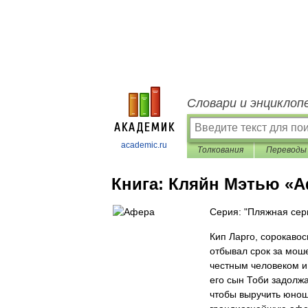
Словари и энциклоп
academic.ru
Толкования
Переводы
Книга:
Кляйн Мэтью «А
Серия: "Пляжная сер
Кип Ларго, сорокаво
отбывал срок за моше
честным человеком и
его сын Тоби задолж
чтобы выручить юнош