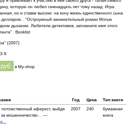
 и привлекает к участию в ней своего друга - талантливого
ину, которую он любил семнадцать лет тому назад. Игра
анная, но и ставки высоки: на кону жизнь единственного сына
в долларов... "Остроумный занимательный роман Мэтью
одном дыхании. Любители детективов, запомните имя этого
нта" . Booklist
ра"
(2007)
3-9
руб
в My-shop
сание
Год
Цена
Тип книги
й потомственный аферист, выйдя
2007
240
бумажная
ок за мошенничество… —
книга
...