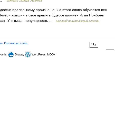
0 …
Толковый словарь Ушакова
десски правильному произношению этого слова обучается вся
Интер» живший в свое время в Одессе шоумен Илья Ноябрев
ера». Учитывая популярность …
Большой полутолковый словарь
ка
,
Реклама на сайте
18+
omla,
Drupal,
WordPress, MODx.