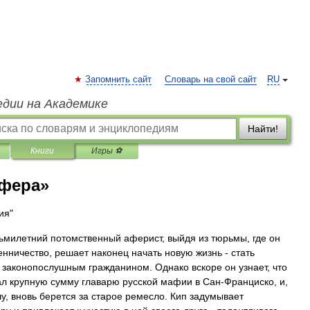
Запомнить сайт
Словарь на свой сайт
RU
едии на Академике
Найти!
Книги
Игры ⚽
фера»
ия"
сьмилетний потомственный аферист, выйдя из тюрьмы, где он
нничество, решает наконец начать новую жизнь - стать
 законопослушным гражданином. Однако вскоре он узнает, что
ал крупную сумму главарю русской мафии в Сан-Франциско, и,
у, вновь берется за старое ремесло. Кип задумывает