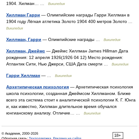
1904. Хилман… …
Википедия
Хиллман Гарри
— Олимпийские награды Гарри Хиллман в
1904 году Лёгкая атлетика Золото 1904 400 метров Золото …
Википедия
Хиллман, Гарри
— Олимпийские награды …
Википедия
Хиллман, Джеймс
— Джеймс Хиллман James Hillman Дата
рождения: 12 апреля 1926(1926 04 12) Место рождения:
Атлантик Сити, Нью Джерси, США Дата смерти …
Википедия
Гарри Хиллман
— …
Википедия
Архетипическая психология
— Архетипическая психология
школа психологии, созданная Джеймсом Хиллманом. Ближе
всего эта система стоит к аналитической психологии К. Г. Юнга
и, как известно, Хиллман длительное время обучался
юнгианскому анализу. Отличие… …
Википедия
© Академик, 2000-2026
18+
Обратная связь:
Техподдержка
,
Реклама на сайте