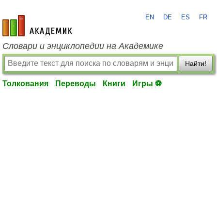
EN
DE
ES
FR
academic.ru
Словари и энциклопедии на Академике
Найти!
Толкования
Переводы
Книги
Игры ⚽