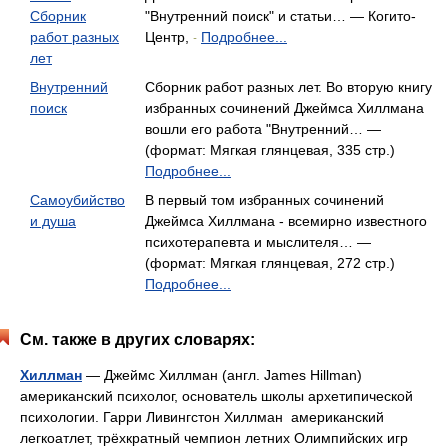
Сборник
"Внутренний поиск" и статьи… — Когито-
работ разных
Центр,
Подробнее...
-
лет
Внутренний
Сборник работ разных лет. Во вторую книгу
поиск
избранных сочинений Джеймса Хиллмана
вошли его работа "Внутренний… —
(формат: Мягкая глянцевая, 335 стр.)
Подробнее...
Самоубийство
В первый том избранных сочинений
и душа
Джеймса Хиллмана - всемирно известного
психотерапевта и мыслителя… —
(формат: Мягкая глянцевая, 272 стр.)
Подробнее...
См. также в других словарях:
Хиллман
— Джеймс Хиллман (англ. James Hillman)
американский психолог, основатель школы архетипической
психологии. Гарри Ливингстон Хиллман американский
легкоатлет, трёхкратный чемпион летних Олимпийских игр