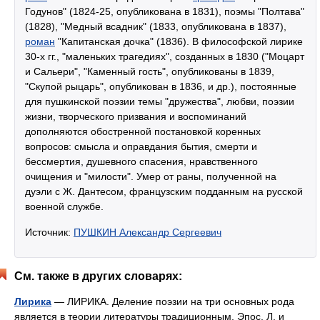
Годунов" (1824-25, опубликована в 1831), поэмы "Полтава"
(1828), "Медный всадник" (1833, опубликована в 1837),
роман
"Капитанская дочка" (1836). В философской лирике
30-х гг., "маленьких трагедиях", созданных в 1830 ("Моцарт
и Сальери", "Каменный гость", опубликованы в 1839,
"Скупой рыцарь", опубликован в 1836, и др.), постоянные
для пушкинской поэзии темы "дружества", любви, поэзии
жизни, творческого призвания и воспоминаний
дополняются обостренной постановкой коренных
вопросов: смысла и оправдания бытия, смерти и
бессмертия, душевного спасения, нравственного
очищения и "милости". Умер от раны, полученной на
дуэли с Ж. Дантесом, французским подданным на русской
военной службе.
Источник:
ПУШКИН Александр Сергеевич
См. также в других словарях:
Лирика
— ЛИРИКА. Деление поэзии на три основных рода
является в теории литературы традиционным. Эпос, Л. и