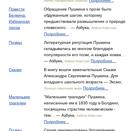
Подробнее...
детей (подарочные издания)
Повести
Обращение Пушкина к прозе было
Белкина:
обдуманным шагом, которому
Избранная
предшествовали размышления о природе
проза
словесного… — Азбука,
Азбука-Классика
Подробнее...
Поэмы
Литературная репутация Пушкина
складывалась во многом благодаря
популярности его поэм, и каждая новая…
— Азбука,
Подробнее...
Азбука-Классика
Сказки
В книгу вошли замечательные Сказки
Александра Сергеевича Пушкина. Для
младшего школьного возраста — Эксмо,
Подробнее...
Лучшие сказочники мира
Маленькие
"Маленькие трагедии" Пушкина,
трагедии
написанные им в 1830 году в Болдино,
посвящены страстям человеческим -
тем… — Азбука,
Азбука-Классика
Подробнее...
Поэмы
Серия рекомендована Управлением