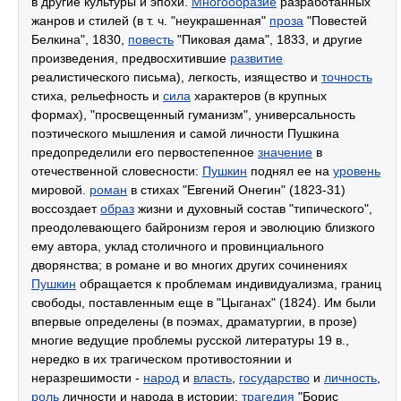
в другие культуры и эпохи.
Многообразие
разработанных
жанров и стилей (в т. ч. "неукрашенная"
проза
"Повестей
Белкина", 1830,
повесть
"Пиковая дама", 1833, и другие
произведения, предвосхитившие
развитие
реалистического письма), легкость, изящество и
точность
стиха, рельефность и
сила
характеров (в крупных
формах), "просвещенный гуманизм", универсальность
поэтического мышления и самой личности Пушкина
предопределили его первостепенное
значение
в
отечественной словесности:
Пушкин
поднял ее на
уровень
мировой.
роман
в стихах "Евгений Онегин" (1823-31)
воссоздает
образ
жизни и духовный состав "типического",
преодолевающего байронизм героя и эволюцию близкого
ему автора, уклад столичного и провинциального
дворянства; в романе и во многих других сочинениях
Пушкин
обращается к проблемам индивидуализма, границ
свободы, поставленным еще в "Цыганах" (1824). Им были
впервые определены (в поэмах, драматургии, в прозе)
многие ведущие проблемы русской литературы 19 в.,
нередко в их трагическом противостоянии и
неразрешимости -
народ
и
власть
,
государство
и
личность
,
роль
личности и народа в истории:
трагедия
"Борис