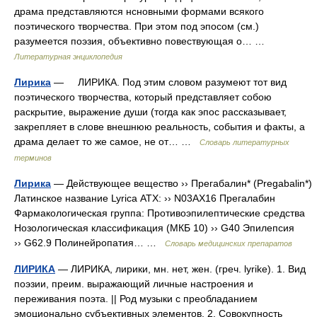
драма представляются нсновными формами всякого
поэтического творчества. При этом под эпосом (см.)
разумеется поэзия, объективно повествующая о… …
Литературная энциклопедия
Лирика
— ЛИРИКА. Под этим словом разумеют тот вид
поэтического творчества, который представляет собою
раскрытие, выражение души (тогда как эпос рассказывает,
закрепляет в слове внешнюю реальность, события и факты, а
драма делает то же самое, не от… …
Словарь литературных
терминов
Лирика
— Действующее вещество ›› Прегабалин* (Pregabalin*)
Латинское название Lyrica АТХ: ›› N03AX16 Прегалабин
Фармакологическая группа: Противоэпилептические средства
Нозологическая классификация (МКБ 10) ›› G40 Эпилепсия
›› G62.9 Полинейропатия… …
Словарь медицинских препаратов
ЛИРИКА
— ЛИРИКА, лирики, мн. нет, жен. (греч. lyrike). 1. Вид
поэзии, преим. выражающий личные настроения и
переживания поэта. || Род музыки с преобладанием
эмоционально субъективных элементов. 2. Совокупность