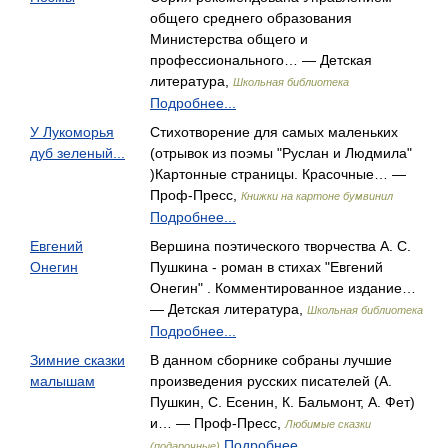
общего среднего образования
Министерства общего и
профессионального… — Детская
литература,
Школьная библиотека
Подробнее...
У Лукоморья
Стихотворение для самых маленьких
дуб зеленый...
(отрывок из поэмы "Руслан и Людмила"
)Картонные страницы. Красочные… —
Проф-Пресс,
Книжки на картоне бумвинил
Подробнее...
Евгений
Вершина поэтического творчества А. С.
Онегин
Пушкина - роман в стихах "Евгений
Онегин" . Комментированное издание…
— Детская литература,
Школьная библиотека
Подробнее...
Зимние сказки
В данном сборнике собраны лучшие
малышам
произведения русских писателей (А.
Пушкин, С. Есенин, К. Бальмонт, А. Фет)
и… — Проф-Пресс,
Любимые сказки
Подробнее...
(подарочные)