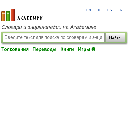
EN
DE
ES
FR
academic.ru
Словари и энциклопедии на Академике
Найти!
Толкования
Переводы
Книги
Игры ⚽