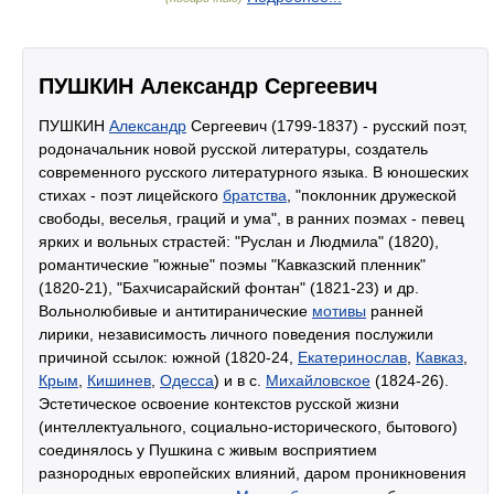
ПУШКИН Александр Сергеевич
ПУШКИН
Александр
Сергеевич (1799-1837) - русский поэт,
родоначальник новой русской литературы, создатель
современного русского литературного языка. В юношеских
стихах - поэт лицейского
братства
, "поклонник дружеской
свободы, веселья, граций и ума", в ранних поэмах - певец
ярких и вольных страстей: "Руслан и Людмила" (1820),
романтические "южные" поэмы "Кавказский пленник"
(1820-21), "Бахчисарайский фонтан" (1821-23) и др.
Вольнолюбивые и антитиранические
мотивы
ранней
лирики, независимость личного поведения послужили
причиной ссылок: южной (1820-24,
Екатеринослав
,
Кавказ
,
Крым
,
Кишинев
,
Одесса
) и в с.
Михайловское
(1824-26).
Эстетическое освоение контекстов русской жизни
(интеллектуального, социально-исторического, бытового)
соединялось у Пушкина с живым восприятием
разнородных европейских влияний, даром проникновения