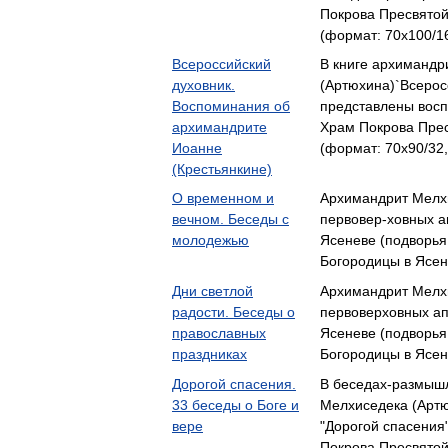
Покрова Пресвятой
(формат: 70x100/16
Всероссийский
В книге архимандр
духовник.
(Артюхина)`Всерос
Воспоминания об
представлены вос
архимандрите
Храм Покрова Прес
Иоанне
(формат: 70x90/32,
(Крестьянкине)
О временном и
Архимандрит Мелхи
вечном. Беседы с
первовер-ховных а
молодежью
Ясеневе (подворь
Богородицы в Ясе
Дни светлой
Архимандрит Мелхи
радости. Беседы о
первоверховных ап
православных
Ясеневе (подворь
праздниках
Богородицы в Ясе
Дорогой спасения.
В беседах-размыш
33 беседы о Боге и
Мелхиседека (Артю
вере
"Дорогой спасения
Покрова Пресвятой