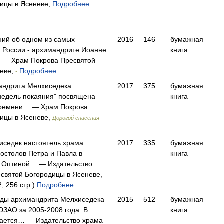
ицы в Ясеневе,
Подробнее...
ний об одном из самых
2016
146
бумажная
 России - архимандрите Иоанне
книга
… — Храм Покрова Пресвятой
неве,
Подробнее...
-
андрита Мелхиседека
2017
375
бумажная
недель покаяния" посвящена
книга
 времени… — Храм Покрова
ицы в Ясеневе,
Дорогой спасения
иседек настоятель храма
2017
335
бумажная
остолов Петра и Павла в
книга
я Оптиной… — Издательство
святой Богородицы в Ясеневе,
, 256 стр.)
Подробнее...
еды архимандрита Мелхиседека
2015
512
бумажная
ЮЗАО за 2005-2008 года. В
книга
вается… — Издательство храма