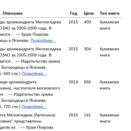
Описание
Год
Цена
Тип книги
еды архимандрита Мелхиседека
2015
400
бумажная
ЮЗАО за 2005-2008 года. В
книга
вается… — Храм Покрова
ицы в Ясеневе,
Подробнее...
еды архимандрита Мелхиседека
2015
304
бумажная
ЮЗАО за 2005-2008 года. В
книга
вается… — Издательство храма
 Богородицы в Ясеневе,
, 560 стр.)
Подробнее...
веди архимандрита
2014
566
бумажная
хина), настоятеля московского
книга
ря… — Издательство храма
 Богородицы в Ясеневе,
, 720 стр.)
Подробнее...
ита Мелхиседека (Артюхина)
2016
141
бумажная
ховник" представлены
книга
одном из… — Храм Покрова