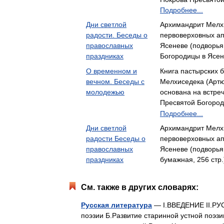
Подробнее...
Дни светлой
Архимандрит Мелхи
радости. Беседы о
первоверховных ап
православных
Ясеневе (подворь
праздниках
Богородицы в Ясе
О временном и
Книга пастырских 
вечном. Беседы с
Мелхиседека (Артю
молодежью
основана на встре
Пресвятой Богород
Подробнее...
Дни светлой
Архимандрит Мелхи
радости Беседы о
первоверховных ап
православных
Ясеневе (подворь
праздниках
бумажная, 256 стр
См. также в других словарях:
Русская литература
— I.ВВЕДЕНИЕ II.РУ
поэзии Б.Развитие старинной устной поэзи