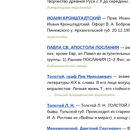
творчество древней Руси с X до середины
Литературная энциклопедия
ИОАНН КРОНШТАДТСКИЙ
— Прав. Иоанн 
Иоанн Кронштадтский. Офорт В. А. Боброва
Пинежского у. Архангельской губ. 20.12.19
энциклопедия
ПАВЛА СВ. АПОСТОЛА ПОСЛАНИЯ
— раз
них, кроме Евр, ап.Павел во вступительных
группы: 1) Ранние ПОСЛАНИЯ (1–2 Фес; и
Библиологический словарь
Толстой, граф Лев Николаевич
— знамен
литературы XIX в. славы. В его лице могу
моралистом. Личная жизнь Т., его стойкос
…
Большая биографическая энциклопедия
Толстой Л. Н.
— Толстой Л. Н. ТОЛСТОЙ Ле
бывш. Тульской губ. Происходил из старин
И. А. Ростова из «Войны и мира»), к кон
Мережковский, Дмитрий Сергеевич
— В 