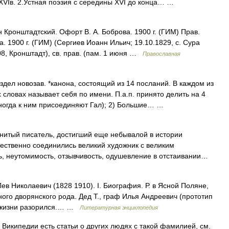
 XVIв. 2.Устная поэзия с середины XVI до конца… …
Кронштадтский. Офорт В. А. Боброва. 1900 г. (ГИМ) Прав.
. 1900 г. (ГИМ) (Сергиев Иоанн Ильич; 19.10.1829, с. Сура
08, Кронштадт), св. прав. (пам. 1 июня …
Православная
дел новозав. *канона, состоящий из 14 посланий. В каждом из
 словах называет себя по имени. П.а.п. принято делить на 4
ногда к ним присоединяют Гал); 2) Большие… …
итый писатель, достигший еще небывалой в истории
щественно соединились великий художник с великим
ть, неутомимость, отзывчивость, одушевление в отстаивании…
в Николаевич (1828 1910). I. Биография. Р. в Ясной Поляне,
ного дворянского рода. Дед Т., граф Илья Андреевич (прототип
цу жизни разорился.… …
Литературная энциклопедия
Википедии есть статьи о других людях с такой фамилией, см.