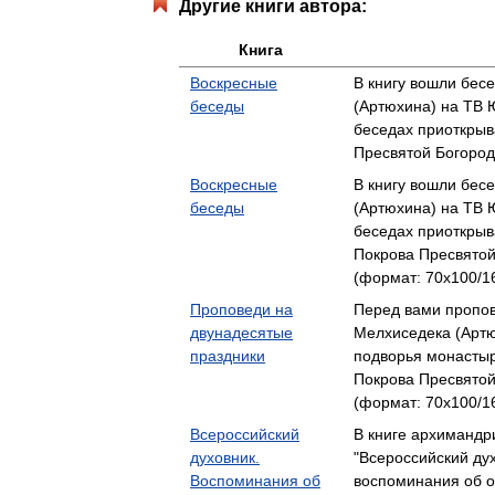
Другие книги автора:
Книга
Воскресные
В книгу вошли бес
беседы
(Артюхина) на ТВ 
беседах приоткры
Пресвятой Богород
Воскресные
В книгу вошли бес
беседы
(Артюхина) на ТВ 
беседах приоткры
Покрова Пресвятой
(формат: 70x100/16
Проповеди на
Перед вами пропо
двунадесятые
Мелхиседека (Артю
праздники
подворья монасты
Покрова Пресвятой
(формат: 70x100/16
Всероссийский
В книге архимандр
духовник.
"Всероссийский ду
Воспоминания об
воспоминания об 