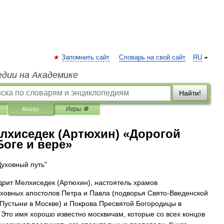
Запомнить сайт
Словарь на свой сайт
RU
едии на Академике
Найти!
Книги
Игры ⚽
лхиседек (Артюхин) «Дорогой
Боге и вере»
Духовный путь"
рит Мелхиседек (Артюхин), настоятель храмов
ховных апостолов Петра и Павла (подворья Свято-Введенской
Пустыни в Москве) и Покрова Пресвятой Богородицы в
 Это имя хорошо известно москвичам, которые со всех концов