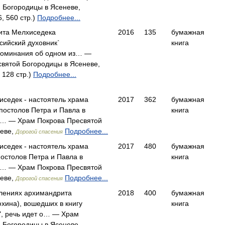
 Богородицы в Ясеневе,
, 560 стр.)
Подробнее...
ита Мелхиседека
2016
135
бумажная
сийский духовник`
книга
поминания об одном из… —
вятой Богородицы в Ясеневе,
 128 стр.)
Подробнее...
седек - настоятель храма
2017
362
бумажная
постолов Петра и Павла в
книга
я… — Храм Покрова Пресвятой
неве,
Подробнее...
Дорогой спасения
седек - настоятель храма
2017
480
бумажная
остолов Петра и Павла в
книга
я… — Храм Покрова Пресвятой
неве,
Подробнее...
Дорогой спасения
лениях архимандрита
2018
400
бумажная
хина), вошедших в книгу
книга
", речь идет о… — Храм
 Богородицы в Ясеневе,