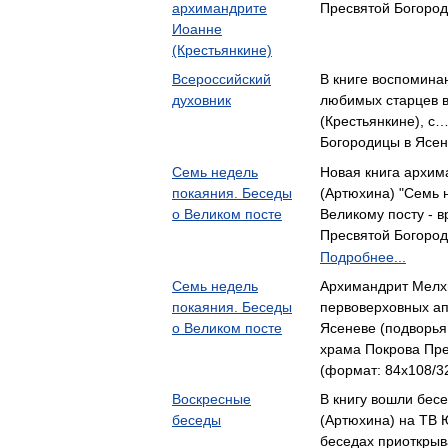
архимандрите
Пресвятой Богород
Иоанне
(Крестьянкине)
Всероссийский
В книге воспомина
духовник
любимых старцев в
(Крестьянкине), с
Богородицы в Ясе
Семь недель
Новая книга архим
покаяния. Беседы
(Артюхина) "Семь 
о Великом посте
Великому посту -
Пресвятой Богород
Подробнее...
Семь недель
Архимандрит Мелх
покаяния. Беседы
первоверховных ап
о Великом посте
Ясеневе (подворь
храма Покрова Пре
(формат: 84x108/32
Воскресные
В книгу вошли бес
беседы
(Артюхина) на ТВ 
беседах приоткры