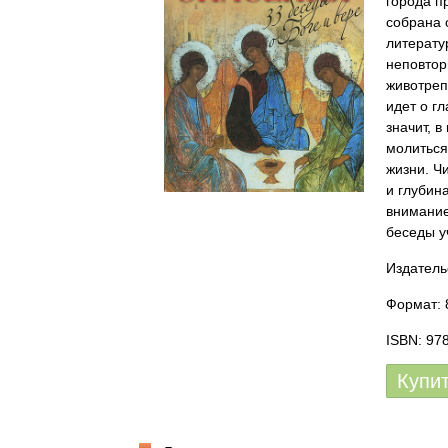
города п
собрана 
литерату
неповтор
животреп
идет о г
значит, 
молиться
жизни. Ч
и глубин
внимание
беседы у
Издатель
Формат: 
ISBN: 97
Купи