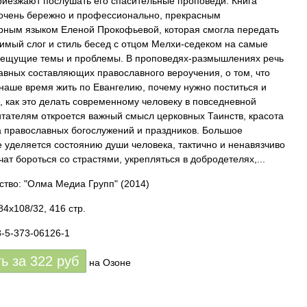
риезжают послушать его спасительные проповеди. Книга
очень бережно и профессионально, прекрасным
рным языком Еленой Прокофьевой, которая смогла передать
имый слог и стиль бесед с отцом Мелхи-седеком на самые
ещущие темы и проблемы. В проповедях-размышлениях речь
лавных составляющих православного вероучения, о том, что
в наше время жить по Евангелию, почему нужно поститься и
, как это делать современному человеку в повседневной
итателям откроется важный смысл церковных Таинств, красота
а православных богослужений и праздников. Большое
 уделяется состоянию души человека, тактично и ненавязчиво
чат бороться со страстями, укрепляться в добродетелях,...
ство: "Олма Медиа Групп"
(2014)
84x108/32, 416 стр.
8-5-373-06126-1
ть за
322
руб
на Озоне