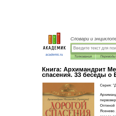
Словари и энциклоп
academic.ru
Толкования
Переводы
Книга:
Архимандрит Ме
спасения. 33 беседы о 
Серия: "
Архиманд
первовер
Оптиной 
Ясенево.