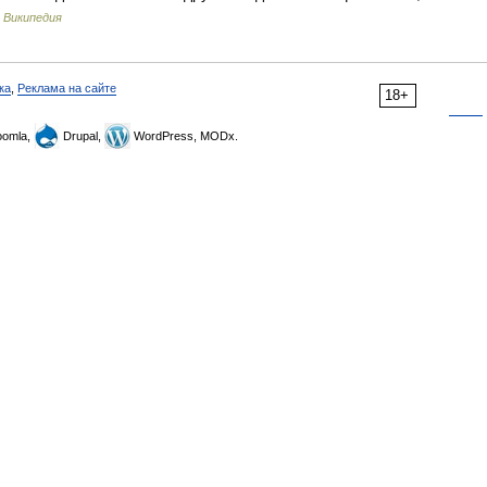
…
Википедия
ка
,
Реклама на сайте
18+
omla,
Drupal,
WordPress, MODx.