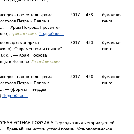
седек - настоятель храма
2017
478
бумажная
остолов Петра и Павла в
книга
я… — Храм Покрова Пресвятой
неве,
Подробнее...
Дорогой спасения
бесед архимандрита
2017
433
бумажная
хина) "О временном и вечном"
книга
чах с… — Храм Покрова
ицы в Ясеневе,
Дорогой спасения
седек - настоятель храма
2017
426
бумажная
остолов Петра и Павла в
книга
я… — (формат: Твердая
.)
Подробнее...
ССКАЯ УСТНАЯ ПОЭЗИЯ А.Периодизация истории устной
и 1.Древнейшие истоки устной поэзии. Устнопоэтическое