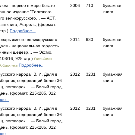
лем - первое в мире богато
2006
710
бумажная
анное издание "Толкового
книга
го великорусского… — АСТ,
нзиткнига, Астрель, (формат:
стр.)
Подробнее...
оварь живого великорусского
2014
630
бумажная
 Даля - национальная гордость
книга
линный шедевр… — Эксмо,
108/16, 928 стр.)
Российская
Подробнее...
библиотека
усского народа" В. И. Даля в
2012
3231
бумажная
 сборник, содержащий более 36
книга
ц, поговорок… — Белый город,
ень, (формат: 215x285, 312
ее...
усского народа" В. И. Даля в
2012
3231
бумажная
 сборник, содержащий более 36
книга
ц, поговорок… — Белый город,
ень, (формат: 215x285, 312
ее...