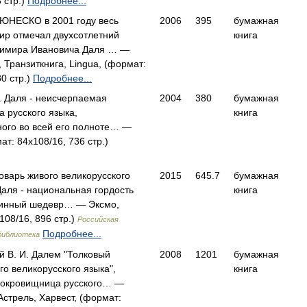
 стр.)
Подробнее...
ЮНЕСКО в 2001 году весь
2006
395
бумажная
ир отмечал двухсотлетний
книга
имира Ивановича Даля … —
, Транзиткнига, Lingua, (формат:
80 стр.)
Подробнее...
. Даля - неисчерпаемая
2004
380
бумажная
 русского языка,
книга
ого во всей его полноте… —
ат: 84x108/16, 736 стр.)
оварь живого великорусского
2015
645.7
бумажная
 Даля - национальная гордость
книга
линный шедевр… — Эксмо,
108/16, 896 стр.)
Российская
Подробнее...
библиотека
 В. И. Далем "Толковый
2008
1201
бумажная
го великорусского языка",
книга
сокровищница русского… —
Астрель, Харвест, (формат: