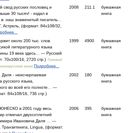
 свод русских пословиц и
2008
211.1
бумажная
выше 30 тысяч! - издал в
книга
X в. наш знаменитый писатель…
, Астрель, (формат: 84x108/32,
робнее...
ржит около 200 тыс. слов.
1999
4900
бумажная
сикой литературного языка
книга
вины 19 века здесь… — Русский
т: 70x100/16, 2720 стр.)
Толковый
Подробнее...
великорусского языка
. Даля - неисчерпаемая
2002
180
бумажная
 русского языка,
книга
ого во всей его полноте… —
ат: 84x108/16, 736 стр.)
ЮНЕСКО в 2001 году весь
2006
395
бумажная
ир отмечал двухсотлетний
книга
имира Ивановича Даля … —
, Транзиткнига, Lingua, (формат: