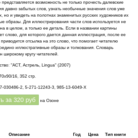
 представляется возможность не только прочесть далевские
ия давно забытых слов, узнать необычные значения слов уже
х, но и увидеть на полотнах знаменитых русских художников их
ые образы. Для иллюстрирования части слов используется не
ина в целом, а только ее деталь. Если в названии картины
ует слово, для которого дается данная иллюстрация, после ее
 приводится отсылка на это слово, что помогает читателю
воедино иллюстративные образы и толкования. Словарь
н широкому кругу читателей.
тво: "АСТ, Астрель, Lingua"
(2007)
0x90/16, 352 стр.
17-030486-2, 5-271-12243-3, 985-13-6049-X
ть за
320
руб
на Озоне
Описание
Год
Цена
Тип книги