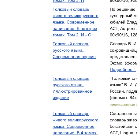
томах. Том 3. П
60x90/16, 928
Толковый словарь
По решению 
живого великорусского
культурный м
языка. Современное
юбилей Влад
написание. В четырех
АСТ, Астрель
томах. Том 2. И - О
60x90/16, 12
Толковый словарь
Словарь В. И
русского языка.
сокровищница
Современная версия
представленн
Эксмо, (форм
Подробнее...
Толковый словарь
"Толковый сл
русского языка.
языка" В. И.
Иллюстрированное
России, под
издание
(формат: 84x
императорская 
Толковый словарь
Составленный
живого великорусского
словарь живо
языка. Современное
богатейшая 
написание. В 4 томах.
АСТ, Lingua, 