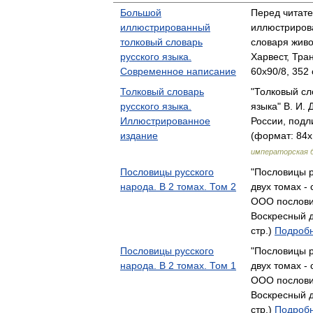
Большой
Перед читате
иллюстрированный
иллюстриров
толковый словарь
словаря живо
русского языка.
Харвест, Тра
Современное написание
60x90/8, 352 
Толковый словарь
"Толковый сл
русского языка.
языка" В. И.
Иллюстрированное
России, под
издание
(формат: 84x
императорская 
Пословицы русского
"Пословицы р
народа. В 2 томах. Том 2
двух томах -
ООО послови
Воскресный д
стр.)
Подробн
Пословицы русского
"Пословицы р
народа. В 2 томах. Том 1
двух томах -
ООО послови
Воскресный д
стр.)
Подробн