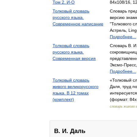
Том 2. И-О
84x108/16, 1
Толковый словарь
Словарь пре
русского языка.
версию знаме
Современное написание
"Толкового с
Астрель, Ling
Подробнее...
Толковый словарь
Словарь В. И
русского языка.
сокровищница
Современная версия
представленн
Эксмо-Пресс,
Подробнее...
Толковый словарь
«Толковый с
живого великорусского
Даля, труд по
языка. В 12 томах
интересуетс
(комплект)
(формат: 84x
словарь живого 
В. И. Даль