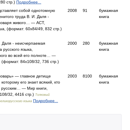
280 стр.)
Подробнее...
дставляет собой однотомную
2008
91
бумажная
нитого труда В. И. Даля -
книга
ловаря живого… — АСТ,
ua, (формат: 60x84/49, 832 стр.)
. Даля - неисчерпаемая
2000
280
бумажная
 русского языка,
книга
ого во всей его полноте… —
 (формат: 84x108/32, 736 стр.)
ловарь» — главное детище
2003
8100
бумажная
 которому его знает всякий, кто
книга
я русским… — Мир книги,
108/32, 4416 стр.)
Толковый
Подробнее...
великорусского языка