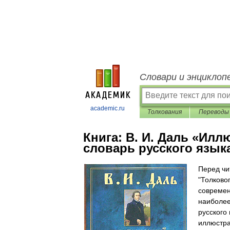
Словари и энциклоп
academic.ru
Толкования
Переводы
Книга:
В. И. Даль «Ил
словарь русского язык
Перед чи
"Толковог
современ
наиболее
русского
иллюстра