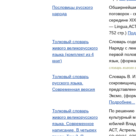
Пословицы русского
Обширнейший
народа
поговорок - с
середине XI
— Lingua,АСТ
752 стр.)
Под
Толковый словарь
Словарь соде
живого великорусского
Наряду с лек
языка (комплект из 4
первой поло
книг)
язык, (форма
словарь живого 
Толковый словарь
Словарь В. И
русского языка.
сокровищница
Современная версия
представленн
Эксмо, (форм
Подробнее...
Толковый словарь
По решению 
живого великорусского
культурный м
языка. Современное
юбилей Влад
написание. В четырех
АСТ, Астрель