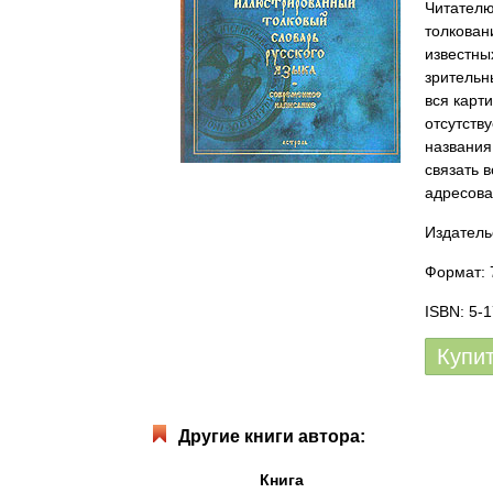
Читателю
толкован
известны
зрительн
вся карт
отсутств
названия
связать 
адресова
Издательс
Формат: 7
ISBN: 5-
Купи
Другие книги автора:
Книга