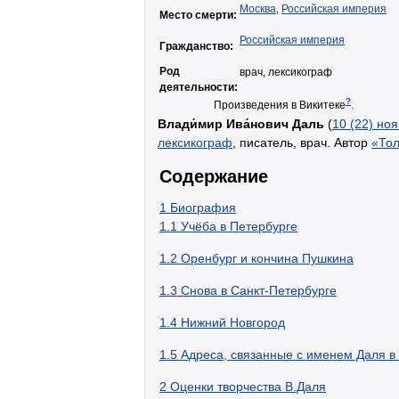
Москва
,
Российская империя
Место смерти:
Российская империя
Гражданство:
Род
врач, лексикограф
деятельности:
?
Произведения в Викитеке
.
Влади́мир Ива́нович Даль
(
10 (22) но
лексикограф
, писатель, врач. Автор
«Тол
Содержание
1
Биография
1.1
Учёба в Петербурге
1.2
Оренбург и кончина Пушкина
1.3
Снова в Санкт-Петербурге
1.4
Нижний Новгород
1.5
Адреса, связанные с именем Даля в
2
Оценки творчества В.Даля