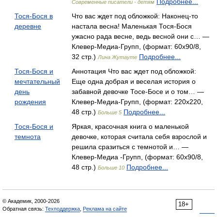
Подробнее...
Современные писатели - детям
Тося-Бося в
Что вас ждет под обложкой: Наконец-то
деревне
настала весна! Маленькая Тося-Бося
ужасно рада весне, ведь весной они с… —
Клевер-Медиа-Групп, (формат: 60x90/8,
32 стр.)
Подробнее...
Лина Жутауте
Тося-Бося и
Аннотация Что вас ждет под обложкой:
мечтательный
Еще одна добрая и веселая история о
день
забавной девочке Тосе-Босе и о том… —
рождения
Клевер-Медиа-Групп, (формат: 220x220,
48 стр.)
Подробнее...
Больше 5
Тося-Бося и
Яркая, красочная книга о маленькой
темнота
девочке, которая считала себя взрослой и
решила сразиться с темнотой и… —
Клевер-Медиа -Групп, (формат: 60x90/8,
48 стр.)
Подробнее...
Больше 10
© Академик, 2000-2026
18+
Обратная связь:
Техподдержка
,
Реклама на сайте