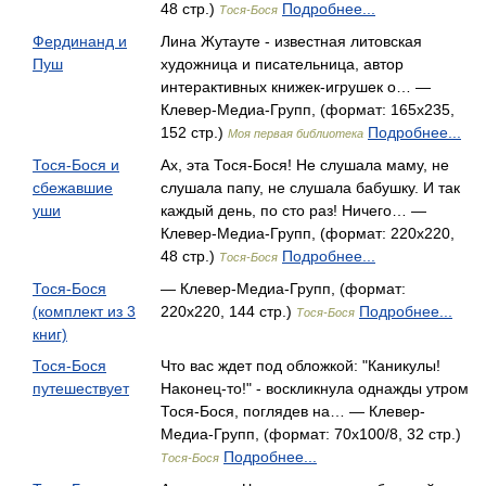
48 стр.)
Подробнее...
Тося-Бося
Фердинанд и
Лина Жутауте - известная литовская
Пуш
художница и писательница, автор
интерактивных книжек-игрушек о… —
Клевер-Медиа-Групп, (формат: 165x235,
152 стр.)
Подробнее...
Моя первая библиотека
Тося-Бося и
Ах, эта Тося-Бося! Не слушала маму, не
сбежавшие
слушала папу, не слушала бабушку. И так
уши
каждый день, по сто раз! Ничего… —
Клевер-Медиа-Групп, (формат: 220x220,
48 стр.)
Подробнее...
Тося-Бося
Тося-Бося
— Клевер-Медиа-Групп, (формат:
(комплект из 3
220x220, 144 стр.)
Подробнее...
Тося-Бося
книг)
Тося-Бося
Что вас ждет под обложкой: "Каникулы!
путешествует
Наконец-то!" - воскликнула однажды утром
Тося-Бося, поглядев на… — Клевер-
Медиа-Групп, (формат: 70x100/8, 32 стр.)
Подробнее...
Тося-Бося