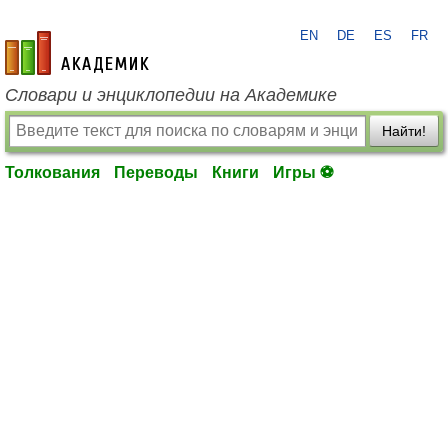
EN
DE
ES
FR
academic.ru
Словари и энциклопедии на Академике
Найти!
Толкования
Переводы
Книги
Игры ⚽