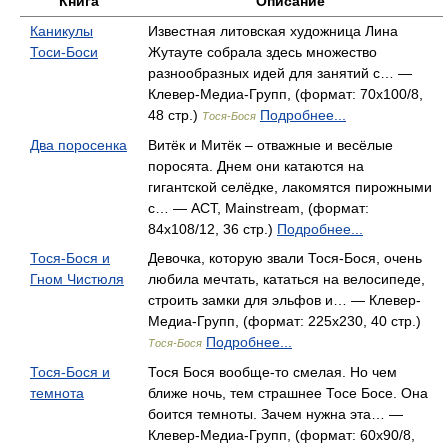
Книга
Описание
Каникулы
Известная литовская художница Лина
Тоси-Боси
Жутауте собрала здесь множество
разнообразных идей для занятий с… —
Клевер-Медиа-Групп, (формат: 70x100/8,
48 стр.)
Подробнее...
Тося-Бося
Два поросенка
Витёк и Митёк – отважные и весёлые
поросята. Днем они катаются на
гигантской селёдке, лакомятся пирожными
с… — АСТ, Mainstream, (формат:
84x108/12, 36 стр.)
Подробнее...
Тося-Бося и
Девочка, которую звали Тося-Бося, очень
Гном Чистюля
любила мечтать, кататься на велосипеде,
строить замки для эльфов и… — Клевер-
Медиа-Групп, (формат: 225x230, 40 стр.)
Подробнее...
Тося-Бося
Тося-Бося и
Тося Бося вообще-то смелая. Но чем
темнота
ближе ночь, тем страшнее Тосе Босе. Она
боится темноты. Зачем нужна эта… —
Клевер-Медиа-Групп, (формат: 60x90/8,