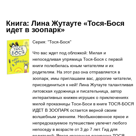
Книга:
Лина Жутауте «Тося-Бося
идет в зоопарк»
Серия: "Тося-Бося"
Что вас ждет под обложкой: Милая и
непоседливая упрямица Тося-Бося с первой
книги полюбилась юным читателям и их
родителям. На этот раз она отправляется в
зоопарк, имы приглашаем вас, дорогие читатели,
присоединиться к ней! Лина Жутауте талантливая
литовская художница и писательница, автор
интерактивных книжек-игрушек о приключениях
милой проказницы Тоси-Боси в книге ТОСЯ-БОСЯ
ИДЕТ В ЗООПАРК остается верной своим
волшебным умениям. Необыкновенное яркое и
непредсказуемое путешествие увлечет любого
непоседу в возрасте от 3 до 7 лет. Гид для
родителей: Яркая красочная раскраска ТОСЯ-