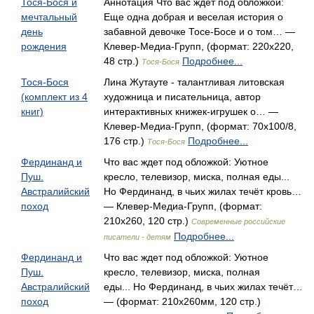
Тося-Бося и
Аннотация Что вас ждет под обложкой:
мечтальный
Еще одна добрая и веселая история о
день
забавной девочке Тосе-Босе и о том… —
рождения
Клевер-Медиа-Групп, (формат: 220x220,
48 стр.)
Подробнее...
Тося-Бося
Тося-Бося
Лина Жутауте - талантливая литовская
(комплект из 4
художница и писательница, автор
книг)
интерактивных книжек-игрушек о… —
Клевер-Медиа-Групп, (формат: 70x100/8,
176 стр.)
Подробнее...
Тося-Бося
Фердинанд и
Что вас ждет под обложкой: Уютное
Пуш.
кресло, телевизор, миска, полная еды...
Австралийский
Но Фердинанд, в чьих жилах течёт кровь…
поход
— Клевер-Медиа-Групп, (формат:
210x260, 120 стр.)
Современные российские
Подробнее...
писатели - детям
Фердинанд и
Что вас ждет под обложкой: Уютное
Пуш.
кресло, телевизор, миска, полная
Австралийский
еды... Но Фердинанд, в чьих жилах течёт…
поход
— (формат: 210x260мм, 120 стр.)