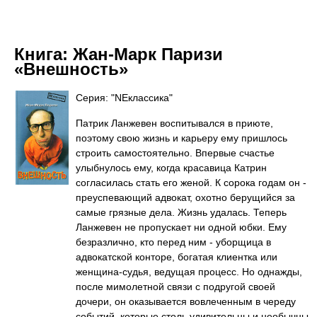
Книга:
Жан-Марк Паризи
«Внешность»
Серия: "NEклассика"
Патрик Ланжевен воспитывался в приюте,
поэтому свою жизнь и карьеру ему пришлось
строить самостоятельно. Впервые счастье
улыбнулось ему, когда красавица Катрин
согласилась стать его женой. К сорока годам он -
преуспевающий адвокат, охотно берущийся за
самые грязные дела. Жизнь удалась. Теперь
Ланжевен не пропускает ни одной юбки. Ему
безразлично, кто перед ним - уборщица в
адвокатской конторе, богатая клиентка или
женщина-судья, ведущая процесс. Но однажды,
после мимолетной связи с подругой своей
дочери, он оказывается вовлеченным в череду
событий, которые столь удивительны и необычны,