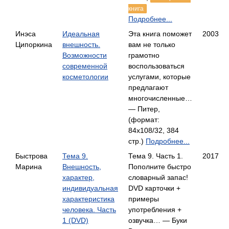
книга
Подробнее...
Инэса
Идеальная
Эта книга поможет
2003
Ципоркина
внешность.
вам не только
Возможности
грамотно
современной
воспользоваться
косметологии
услугами, которые
предлагают
многочисленные…
— Питер,
(формат:
84x108/32, 384
стр.)
Подробнее...
Быстрова
Тема 9.
Тема 9. Часть 1.
2017
Марина
Внешность,
Пополните быстро
характер,
словарный запас!
индивидуальная
DVD карточки +
характеристика
примеры
человека. Часть
употребления +
1 (DVD)
озвучка… — Буки