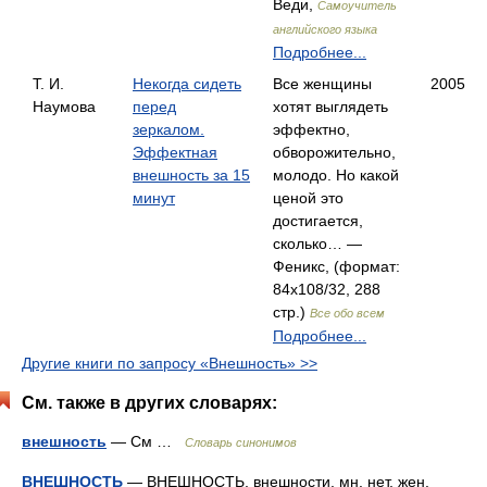
Веди,
Самоучитель
английского языка
Подробнее...
Т. И.
Некогда сидеть
Все женщины
2005
Наумова
перед
хотят выглядеть
зеркалом.
эффектно,
Эффектная
обворожительно,
внешность за 15
молодо. Но какой
минут
ценой это
достигается,
сколько… —
Феникс, (формат:
84x108/32, 288
стр.)
Все обо всем
Подробнее...
Другие книги по запросу «Внешность» >>
См. также в других словарях:
внешность
— См …
Словарь синонимов
ВНЕШНОСТЬ
— ВНЕШНОСТЬ, внешности, мн. нет, жен.