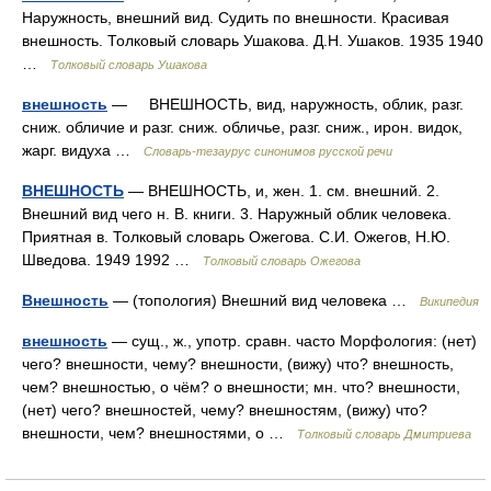
Наружность, внешний вид. Судить по внешности. Красивая
внешность. Толковый словарь Ушакова. Д.Н. Ушаков. 1935 1940
…
Толковый словарь Ушакова
внешность
— ВНЕШНОСТЬ, вид, наружность, облик, разг.
сниж. обличие и разг. сниж. обличье, разг. сниж., ирон. видок,
жарг. видуха …
Словарь-тезаурус синонимов русской речи
ВНЕШНОСТЬ
— ВНЕШНОСТЬ, и, жен. 1. см. внешний. 2.
Внешний вид чего н. В. книги. 3. Наружный облик человека.
Приятная в. Толковый словарь Ожегова. С.И. Ожегов, Н.Ю.
Шведова. 1949 1992 …
Толковый словарь Ожегова
Внешность
— (топология) Внешний вид человека …
Википедия
внешность
— сущ., ж., употр. сравн. часто Морфология: (нет)
чего? внешности, чему? внешности, (вижу) что? внешность,
чем? внешностью, о чём? о внешности; мн. что? внешности,
(нет) чего? внешностей, чему? внешностям, (вижу) что?
внешности, чем? внешностями, о …
Толковый словарь Дмитриева