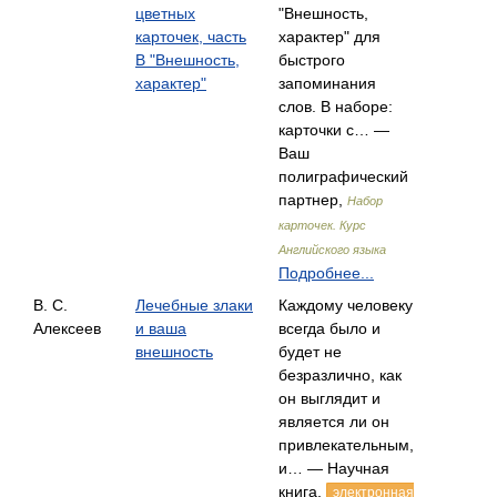
цветных
"Внешность,
карточек, часть
характер" для
В "Внешность,
быстрого
характер"
запоминания
слов. В наборе:
карточки с… —
Ваш
полиграфический
партнер,
Набор
карточек. Курс
Английского языка
Подробнее...
В. С.
Лечебные злаки
Каждому человеку
Алексеев
и ваша
всегда было и
внешность
будет не
безразлично, как
он выглядит и
является ли он
привлекательным,
и… — Научная
книга,
электронная