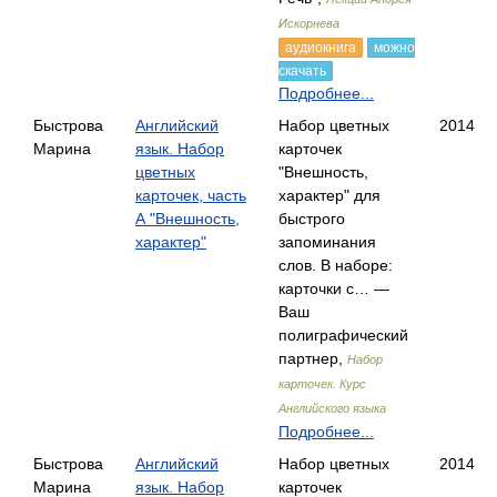
Искорнева
аудиокнига
можно
скачать
Подробнее...
Быстрова
Английский
Набор цветных
2014
Марина
язык. Набор
карточек
цветных
"Внешность,
карточек, часть
характер" для
А "Внешность,
быстрого
характер"
запоминания
слов. В наборе:
карточки с… —
Ваш
полиграфический
партнер,
Набор
карточек. Курс
Английского языка
Подробнее...
Быстрова
Английский
Набор цветных
2014
Марина
язык. Набор
карточек