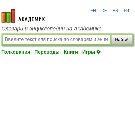
EN
DE
ES
FR
academic.ru
Словари и энциклопедии на Академике
Найти!
Толкования
Переводы
Книги
Игры ⚽