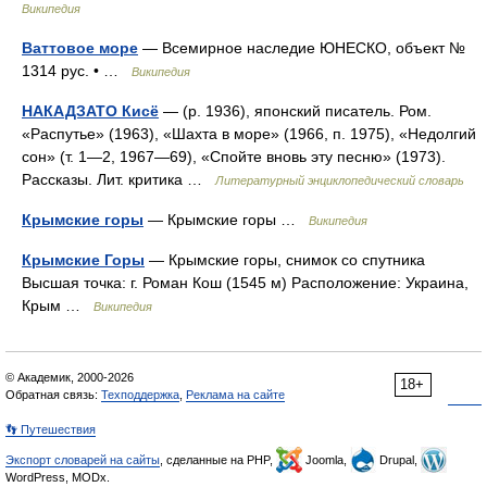
Википедия
Ваттовое море
— Всемирное наследие ЮНЕСКО, объект №
1314 рус. • …
Википедия
НАКАДЗАТО Кисё
— (р. 1936), японский писатель. Ром.
«Распутье» (1963), «Шахта в море» (1966, п. 1975), «Недолгий
сон» (т. 1—2, 1967—69), «Спойте вновь эту песню» (1973).
Рассказы. Лит. критика …
Литературный энциклопедический словарь
Крымские горы
— Крымские горы …
Википедия
Крымские Горы
— Крымские горы, снимок со спутника
Высшая точка: г. Роман Кош (1545 м) Расположение: Украина,
Крым …
Википедия
© Академик, 2000-2026
18+
Обратная связь:
Техподдержка
,
Реклама на сайте
👣 Путешествия
Экспорт словарей на сайты
, сделанные на PHP,
Joomla,
Drupal,
WordPress, MODx.