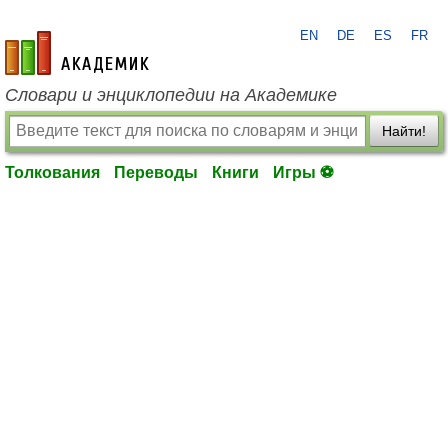
EN
DE
ES
FR
academic.ru
Словари и энциклопедии на Академике
Найти!
Толкования
Переводы
Книги
Игры ⚽