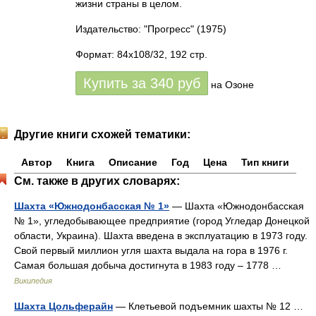
жизни страны в целом.
Издательство: "Прогресс"
(1975)
Формат: 84x108/32, 192 стр.
Купить за
340
руб
на Озоне
Другие книги схожей тематики:
Автор
Книга
Описание
Год
Цена
Тип книги
См. также в других словарях:
Шахта «Южнодонбасская № 1»
— Шахта «Южнодонбасская
№ 1», угледобывающее предприятие (город Угледар Донецкой
области, Украина). Шахта введена в эксплуатацию в 1973 году.
Свой первый миллион угля шахта выдала на гора в 1976 г.
Самая большая добыча достигнута в 1983 году – 1778 …
Википедия
Шахта Цольферайн
— Клетьевой подъемник шахты № 12 …