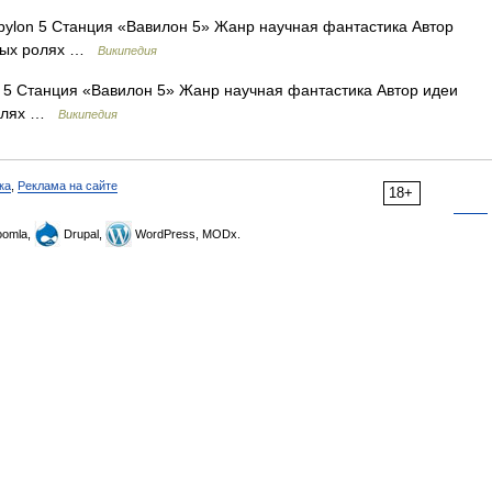
ylon 5 Станция «Вавилон 5» Жанр научная фантастика Автор
вных ролях …
Википедия
 5 Станция «Вавилон 5» Жанр научная фантастика Автор идеи
ролях …
Википедия
ка
,
Реклама на сайте
18+
omla,
Drupal,
WordPress, MODx.