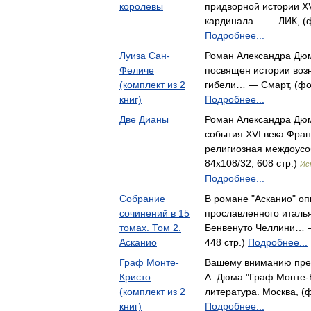
королевы
придворной истории XV
кардинала… — ЛИК, (фо
Подробнее...
Луиза Сан-
Роман Александра Дюм
Феличе
посвящен истории возн
(комплект из 2
гибели… — Смарт, (фор
книг)
Подробнее...
Две Дианы
Роман Александра Дюм
события XVI века Фран
религиозная междоус
84x108/32, 608 стр.)
Ис
Подробнее...
Собрание
В романе "Асканио" о
сочинений в 15
прославленного италья
томах. Том 2.
Бенвенуто Челлини… —
Асканио
448 стр.)
Подробнее...
Граф Монте-
Вашему вниманию пре
Кристо
А. Дюма "Граф Монте-
(комплект из 2
литература. Москва, (ф
книг)
Подробнее...