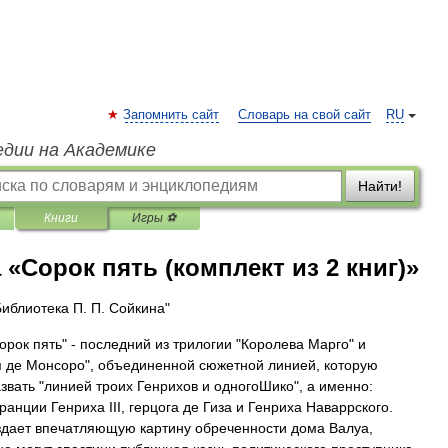
Запомнить сайт
Словарь на свой сайт
RU
едии на Академике
Найти!
Книги
Игры ⚽
«Сорок пять (комплект из 2 книг)»
Библиотека П. П. Сойкина"
орок пять" - последний из трилогии "Королева Марго" и
 де Монсоро", объединенной сюжетной линией, которую
звать "линией троих Генрихов и одногоШико", а именно:
ранции Генриха III, герцога де Гиза и Генриха Наваррского.
дает впечатляющую картину обреченности дома Валуа,