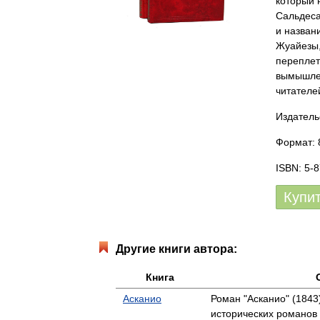
который 
Сальдеса
и назван
Жуайезы,
переплет
вымышлен
читателе
Издатель
Формат: 
ISBN: 5-
Купи
Другие книги автора:
Книга
Асканио
Роман "Асканио" (1843
исторических романов