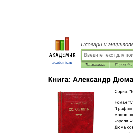
Словари и энциклоп
academic.ru
Толкования
Переводы
Книга:
Александр Дюма 
Серия: "
Роман "С
"Графиня
можно на
короля Ф
Дюма соз