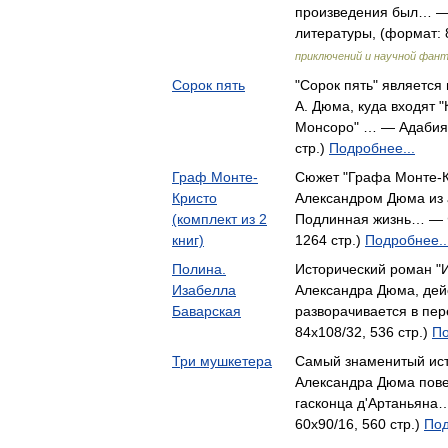
произведения был… — 
литературы, (формат: 
приключений и научной фан
Сорок пять
"Сорок пять" являетс
А. Дюма, куда входят 
Монсоро" … — Адабият
стр.)
Подробнее...
Граф Монте-
Сюжет "Графа Монте-К
Кристо
Александром Дюма из 
(комплект из 2
Подлинная жизнь… — Ф
книг)
1264 стр.)
Подробнее..
Полина.
Исторический роман "
Изабелла
Александра Дюма, дей
Баварская
разворачивается в пе
84x108/32, 536 стр.)
По
Три мушкетера
Самый знаменитый ис
Александра Дюма пове
гасконца д'Артаньяна
60x90/16, 560 стр.)
Под