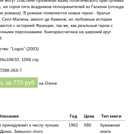
не могут спастини публичная казнь политического преступника
, ни сорок пять всадников-телохранителей из Гаскони (отсюда
ие романа). В романе появляются новые герои - братья
 Сент-Малина, виконт де Каменж, но любовные истории
аются с историей Франции, так же, как реальные герои с
ными персонажами. Книгарассчитана на широкий круг
й.
ство: "Logos"
(2003)
84x108/32, 1056 стр.
87288-263-7
ть за
770
руб
на Озоне
Описание
Год
Цена
Тип книги
) принадлежит к числу лучших
1962
580
бумажная
 Дюма. Замысел этого
книга