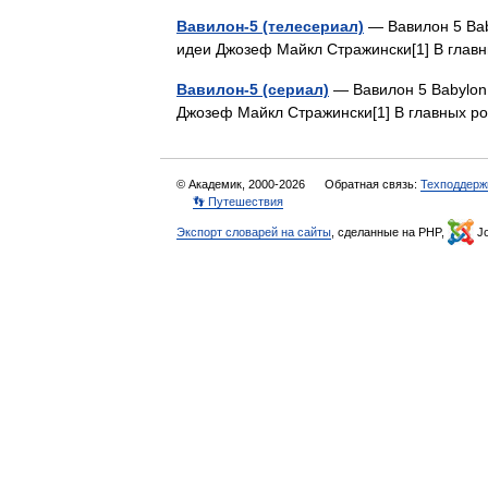
Вавилон-5 (телесериал)
— Вавилон 5 Bab
идеи Джозеф Майкл Стражински[1] В гла
Вавилон-5 (сериал)
— Вавилон 5 Babylon
Джозеф Майкл Стражински[1] В главных 
© Академик, 2000-2026
Обратная связь:
Техподдерж
👣 Путешествия
Экспорт словарей на сайты
, сделанные на PHP,
Jo