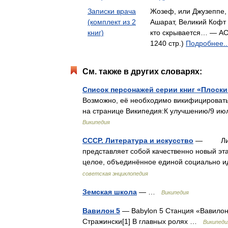
Записки врача
Жозеф, или Джузеппе, 
(комплект из 2
Ашарат, Великий Кофт 
книг)
кто скрывается… — АС
1240 стр.)
Подробнее..
См. также в других словарях:
Список персонажей серии книг «Плоск
Возможно, её необходимо викифицировать
на странице Википедия:К улучшению/9 ию
Википедия
СССР. Литература и искусство
— Литер
представляет собой качественно новый эт
целое, объединённое единой социально
советская энциклопедия
Земская школа
— …
Википедия
Вавилон 5
— Babylon 5 Станция «Вавилон
Стражински[1] В главных ролях …
Википеди