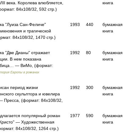
III века. Королева влюбляется,
книга
рмат: 84x108/32, 592 стр.)
а "Луиза Сан-Феличе"
1993
440
бумажная
икновения и трагической
книга
мат: 84x108/32, 1470 стр.)
а "Две Дианы" отражает
1992
80
бумажная
ции. В нем показана
книга
обица… — ВиМо, (формат:
тория Европы в романах
писан период жизни
1992
300
бумажная
нского скульптора и ювелира
книга
 Пресса, (формат: 84x108/32,
длагается популярный роман
1977
590
бумажная
Кристо" — Художественная
книга
ормат: 84x108/32, 1264 стр.)