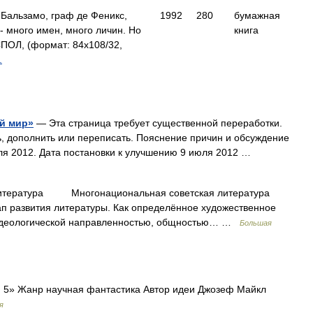
Бальзамо, граф де Феникс,
1992
280
бумажная
- много имен, много личин. Но
книга
ПОЛ, (формат: 84x108/32,
.
ий мир»
— Эта страница требует существенной переработки.
, дополнить или переписать. Пояснение причин и обсуждение
ля 2012. Дата постановки к улучшению 9 июля 2012 …
атура Многонациональная советская литература
ап развития литературы. Как определённое художественное
 идеологической направленностью, общностью… …
Большая
 5» Жанр научная фантастика Автор идеи Джозеф Майкл
я