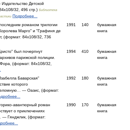
Издательство Детской
84x108/32, 496 стр.)
Библиотека
Подробнее...
тастики
я последним романом трилогии
1991
140
бумажная
"Королева Марго" и "Графиня де
книга
, (формат: 84x108/32, 736
ристо" был почерпнут
1994
410
бумажная
архивов парижской полиции.
книга
ора, (формат: 84x108/32,
.
Изабелла Баварская"
1992
180
бумажная
ствие которого
книга
реломную… — Оазис, (формат:
дробнее...
торико-авантюрный роман
1990
170
бумажная
ствует о приключениях
книга
… — Гянджлик, (формат:
робнее...