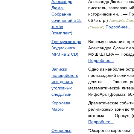
Александр
Александр Дюма - зна
Дюма.
писатель, завоевавши
Собрание
историческими… — Пра
сочинений в 15
6675 стр.)
Александр Дюма
томах
Подробнее...
("Правда")
(комплект)
Три мушкетера
Вашему вниманию пред
(аудиокнига
Александра Дюмы с е
MP3 на 2 CD)
МУШКЕТЕРА — Покиды
Подробнее...
Записки
Одно из наиболее ост
полицейского
произведений великою
или девять
девяти… — Главная ре
уголовных
математической литера
следствий
ИнфоАрт, (формат: 60x
Королева
Драматические событи
Марго
религиозных войн во Ф
которых… — Оракул, (ф
Подробнее...
Ожерелье
"Ожерелье королевы" 