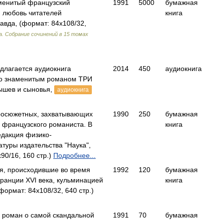
менитый французский
1991
5000
бумажная
й любовь читателей
книга
вда, (формат: 84x108/32,
. Собрание сочинений в 15 томах
лагается аудиокнига
2014
450
аудиокнига
го знаменитым романом ТРИ
шев и сыновья,
аудиокнига
росюжетных, захватывающих
1990
250
бумажная
 французского романиста. В
книга
дакция физико-
туры издательства "Наука",
90/16, 160 стр.)
Подробнее...
я, происходившие во время
1992
120
бумажная
ранции XVI века, кульминацией
книга
ормат: 84x108/32, 640 стр.)
- роман о самой скандальной
1991
70
бумажная