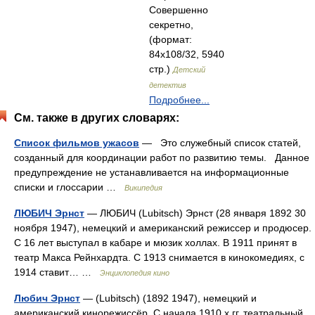
Совершенно
секретно,
(формат:
84x108/32, 5940
стр.)
Детский
детектив
Подробнее...
См. также в других словарях:
Список фильмов ужасов
— Это служебный список статей,
созданный для координации работ по развитию темы. Данное
предупреждение не устанавливается на информационные
списки и глоссарии …
Википедия
ЛЮБИЧ Эрнст
— ЛЮБИЧ (Lubitsch) Эрнст (28 января 1892 30
ноября 1947), немецкий и американский режиссер и продюсер.
С 16 лет выступал в кабаре и мюзик холлах. В 1911 принят в
театр Макса Рейнхардта. С 1913 снимается в кинокомедиях, с
1914 ставит… …
Энциклопедия кино
Любич Эрнст
— (Lubitsch) (1892 1947), немецкий и
американский кинорежиссёр. С начала 1910 х гг. театральный