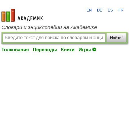
EN
DE
ES
FR
academic.ru
Словари и энциклопедии на Академике
Найти!
Толкования
Переводы
Книги
Игры ⚽