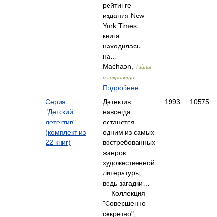
рейтинге
издания New
York Times
книга
находилась
на… —
Machaon,
Тайны
и сокровища
Подробнее...
Серия
Детектив
1993
10575
"Детский
навсегда
детектив"
останется
(комплект из
одним из самых
22 книг)
востребованных
жанров
художественной
литературы,
ведь загадки…
— Коллекция
"Совершенно
секретно",