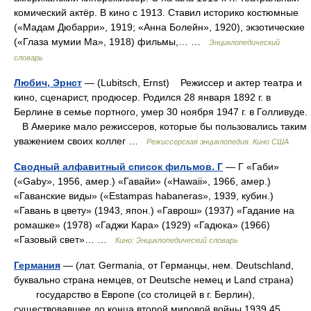
комический актёр. В кино с 1913. Ставил историко костюмные
(«Мадам Дюбарри», 1919; «Анна Болейн», 1920), экзотические
(«Глаза мумии Ма», 1918) фильмы,… …
Энциклопедический
словарь
Любич, Эрнст
— (Lubitsch, Ernst) Режиссер и актер театра и
кино, сценарист, продюсер. Родился 28 января 1892 г. в
Берлине в семье портного, умер 30 ноября 1947 г. в Голливуде.
В Америке мало режиссеров, которые бы пользовались таким
уважением своих коллег …
Режиссерская энциклопедия. Кино США
Сводный алфавитный список фильмов. Г
— Г «Габи»
(«Gaby», 1956, амер.) «Гавайи» («Hawaii», 1966, амер.)
«Гаванские виды» («Estampas habaneras», 1939, кубин.)
«Гавань в цвету» (1943, япон.) «Гаврош» (1937) «Гадание на
ромашке» (1978) «Гаджи Кара» (1929) «Гадюка» (1966)
«Газовый свет»… …
Кино: Энциклопедический словарь
Германия
— (лат. Germania, от Германцы, нем. Deutschland,
буквально страна немцев, от Deutsche немец и Land страна)
государство в Европе (со столицей в г. Берлин),
существовавшее до конца второй мировой войны 1939 45.