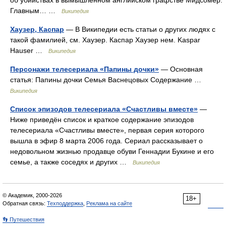
об убийствах в вымышленном английском графстве Мидсомер.
Главным… …
Википедия
Хаузер, Каспар
— В Википедии есть статьи о других людях с
такой фамилией, см. Хаузер. Каспар Хаузер нем. Kaspar
Hauser …
Википедия
Персонажи телесериала «Папины дочки»
— Основная
статья: Папины дочки Семья Васнецовых Содержание …
Википедия
Список эпизодов телесериала «Счастливы вместе»
—
Ниже приведён список и краткое содержание эпизодов
телесериала «Счастливы вместе», первая серия которого
вышла в эфир 8 марта 2006 года. Сериал рассказывает о
недовольном жизнью продавце обуви Геннадии Букине и его
семье, а также соседях и других …
Википедия
© Академик, 2000-2026
18+
Обратная связь:
Техподдержка
,
Реклама на сайте
👣 Путешествия