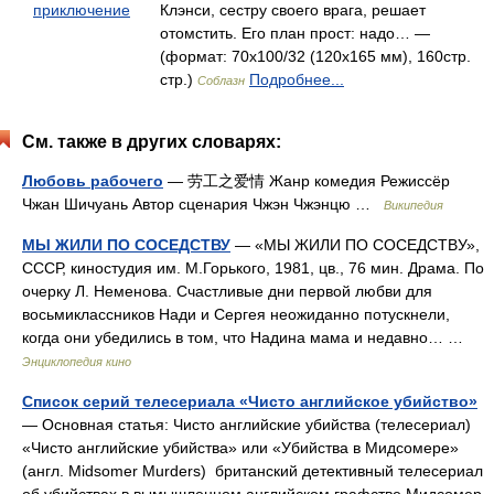
приключение
Клэнси, сестру своего врага, решает
отомстить. Его план прост: надо… —
(формат: 70x100/32 (120х165 мм), 160стр.
стр.)
Подробнее...
Соблазн
См. также в других словарях:
Любовь рабочего
— 劳工之爱情 Жанр комедия Режиссёр
Чжан Шичуань Автор сценария Чжэн Чжэнцю …
Википедия
МЫ ЖИЛИ ПО СОСЕДСТВУ
— «МЫ ЖИЛИ ПО СОСЕДСТВУ»,
СССР, киностудия им. М.Горького, 1981, цв., 76 мин. Драма. По
очерку Л. Неменова. Счастливые дни первой любви для
восьмиклассников Нади и Сергея неожиданно потускнели,
когда они убедились в том, что Надина мама и недавно… …
Энциклопедия кино
Список серий телесериала «Чисто английское убийство»
— Основная статья: Чисто английские убийства (телесериал)
«Чисто английские убийства» или «Убийства в Мидсомере»
(англ. Midsomer Murders) британский детективный телесериал