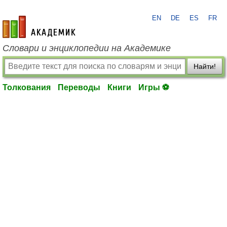
EN
DE
ES
FR
academic.ru
Словари и энциклопедии на Академике
Найти!
Толкования
Переводы
Книги
Игры ⚽