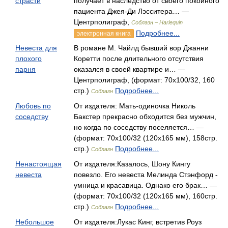
страсти
получает в наследство от своего покойного
пациента Джея-Ди Лэсситера… —
Центрполиграф,
Соблазн – Harlequin
Подробнее...
электронная книга
Невеста для
В романе М. Чайлд бывший вор Джанни
плохого
Коретти после длительного отсутствия
парня
оказался в своей квартире и… —
Центрполиграф, (формат: 70x100/32, 160
стр.)
Подробнее...
Соблазн
Любовь по
От издателя: Мать-одиночка Николь
соседству
Бакстер прекрасно обходится без мужчин,
но когда по соседству поселяется… —
(формат: 70x100/32 (120х165 мм), 158стр.
стр.)
Подробнее...
Соблазн
Ненастоящая
От издателя:Казалось, Шону Кингу
невеста
повезло. Его невеста Мелинда Стэнфорд -
умница и красавица. Однако его брак… —
(формат: 70x100/32 (120х165 мм), 160стр.
стр.)
Подробнее...
Соблазн
Небольшое
От издателя:Лукас Кинг, встретив Роуз