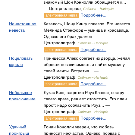
знакомый Шон Коннолли обращается к…
— Центрполиграф,
Соблазн – Harlequin
Подробнее...
электронная книга
Ненастоящая
Казалось, Шону Кингу повезло. Его невеста
невеста
Мелинда Стэнфорд – умница и красавица.
Однако его брак должен… —
Центрполиграф,
Соблазн – Harlequin
Подробнее...
электронная книга
Поцеловать
Принцесса Алекс сбегает из дворца, желая
короля
обрести независимость и найти мужчину
своей мечты. Встретив… —
Центрполиграф,
Соблазн – Harlequin
Подробнее...
электронная книга
Небольшое
Лукас Кинг, встретив Роуз Клэнси, сестру
приключение
своего врага, решает отомстить. Его план
прост: надо соблазнить Роуз… —
Центрполиграф,
Соблазн – Harlequin
Подробнее...
электронная книга
Удачный
Ронан Конолли уверен, что любовь
проигрыш
приносит несчастье. Однако, порвав с