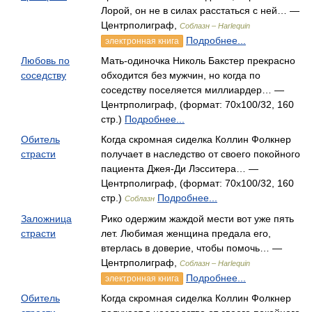
Лорой, он не в силах расстаться с ней… —
Центрполиграф,
Соблазн – Harlequin
Подробнее...
электронная книга
Любовь по
Мать-одиночка Николь Бакстер прекрасно
соседству
обходится без мужчин, но когда по
соседству поселяется миллиардер… —
Центрполиграф, (формат: 70x100/32, 160
стр.)
Подробнее...
Обитель
Когда скромная сиделка Коллин Фолкнер
страсти
получает в наследство от своего покойного
пациента Джея-Ди Лэсситера… —
Центрполиграф, (формат: 70x100/32, 160
стр.)
Подробнее...
Соблазн
Заложница
Рико одержим жаждой мести вот уже пять
страсти
лет. Любимая женщина предала его,
втерлась в доверие, чтобы помочь… —
Центрполиграф,
Соблазн – Harlequin
Подробнее...
электронная книга
Обитель
Когда скромная сиделка Коллин Фолкнер