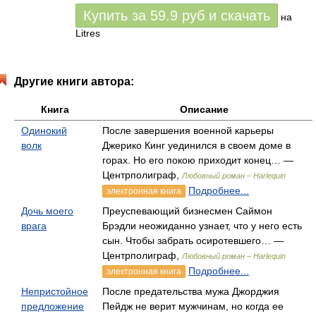
Купить за
59.9
руб
и скачать
на
Litres
Другие книги автора:
Книга
Описание
Одинокий
После завершения военной карьеры
волк
Джерико Кинг уединился в своем доме в
горах. Но его покою приходит конец… —
Центрполиграф,
Любовный роман – Harlequin
Подробнее...
электронная книга
Дочь моего
Преуспевающий бизнесмен Саймон
врага
Брэдли неожиданно узнает, что у него есть
сын. Чтобы забрать осиротевшего… —
Центрполиграф,
Любовный роман – Harlequin
Подробнее...
электронная книга
Непристойное
После предательства мужа Джорджия
предложение
Пейдж не верит мужчинам, но когда ее