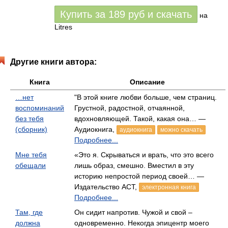
Купить за
189
руб
и скачать
на
Litres
Другие книги автора:
Книга
Описание
…нет
"В этой книге любви больше, чем страниц.
воспоминаний
Грустной, радостной, отчаянной,
без тебя
вдохновляющей. Такой, какая она… —
(сборник)
Аудиокнига,
аудиокнига
можно скачать
Подробнее...
Мне тебя
«Это я. Скрываться и врать, что это всего
обещали
лишь образ, смешно. Вместил в эту
историю непростой период своей… —
Издательство АСТ,
электронная книга
Подробнее...
Там, где
Он сидит напротив. Чужой и свой –
должна
одновременно. Некогда эпицентр моего