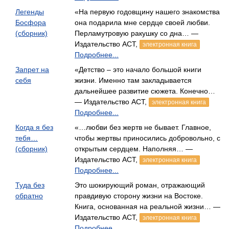
Легенды
«На первую годовщину нашего знакомства
Босфора
она подарила мне сердце своей любви.
(сборник)
Перламутровую ракушку со дна… —
Издательство АСТ,
электронная книга
Подробнее...
Запрет на
«Детство – это начало большой книги
себя
жизни. Именно там закладывается
дальнейшее развитие сюжета. Конечно…
— Издательство АСТ,
электронная книга
Подробнее...
Когда я без
«…любви без жертв не бывает. Главное,
тебя…
чтобы жертвы приносились добровольно, с
(сборник)
открытым сердцем. Наполняя… —
Издательство АСТ,
электронная книга
Подробнее...
Туда без
Это шокирующий роман, отражающий
обратно
правдивую сторону жизни на Востоке.
Книга, основанная на реальной жизни… —
Издательство АСТ,
электронная книга
Подробнее...