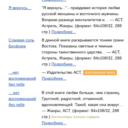
Я вернусь…
"Я вернусь..." - правдивая история любви
русской женшины и восточного мужчины.
Вопреки разнице менталитетов и… — АСТ,
Астрель, Жанры, (формат: 84x108/32, 288
стр.)
Подробнее...
Сладкая соль
В данной книге раскрываются тонкие грани
Босфора
Востока. Показаны светлые и темные
стороны таинственного царства… — АСТ,
Астрель, Жанры, (формат: 84x108/32, 288
стр.)
Подробнее...
…нет
— Издательство АСТ,
электронная книга
воспоминаний
Подробнее...
без тебя
... нет
В этой книге любви больше, чем страниц.
воспоминаний
Грустной, радостной, отчаянной,
без тебя
вдохновляющей. Такой, какая она вокруг…
— Жанры, АСТ, (формат: 84x108/32, 288
стр.)
Бестселлеры Эльчина Сафарли
Подробнее...