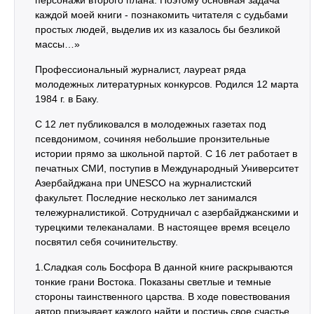
персонажи второго плана. Поэтому основная задача
каждой моей книги - познакомить читателя с судьбами
простых людей, выделив их из казалось бы безликой
массы…»
Профессиональный журналист, лауреат ряда
молодежных литературных конкурсов. Родился 12 марта
1984 г. в Баку.
С 12 лет публиковался в молодежных газетах под
псевдонимом, сочиняя небольшие пронзительные
истории прямо за школьной партой. С 16 лет работает в
печатных СМИ, поступив в Международный Университет
Азербайджана при UNESCO на журналистский
факультет. Последние несколько лет занимался
тележурналистикой. Сотрудничал с азербайджанскими и
турецкими телеканалами. В настоящее время всецело
посвятил себя сочинительству.
1.Сладкая соль Босфора В данной книге раскрываются
тонкие грани Востока. Показаны светлые и темные
стороны таинственного царства. В ходе повествования
автор призывает каждого найти и постичь свое счастье,