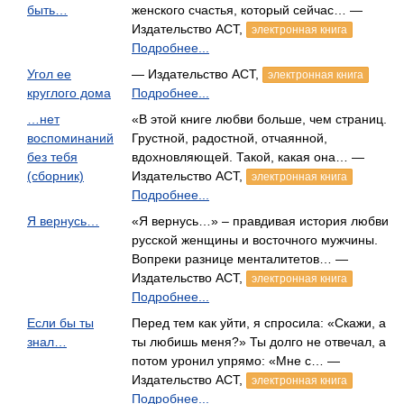
быть…
женского счастья, который сейчас… —
Издательство АСТ,
электронная книга
Подробнее...
Угол ее
— Издательство АСТ,
электронная книга
круглого дома
Подробнее...
…нет
«В этой книге любви больше, чем страниц.
воспоминаний
Грустной, радостной, отчаянной,
без тебя
вдохновляющей. Такой, какая она… —
(сборник)
Издательство АСТ,
электронная книга
Подробнее...
Я вернусь…
«Я вернусь…» – правдивая история любви
русской женщины и восточного мужчины.
Вопреки разнице менталитетов… —
Издательство АСТ,
электронная книга
Подробнее...
Если бы ты
Перед тем как уйти, я спросила: «Скажи, а
знал…
ты любишь меня?» Ты долго не отвечал, а
потом уронил упрямо: «Мне с… —
Издательство АСТ,
электронная книга
Подробнее...