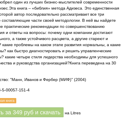
зобрел один из лучших бизнес-мыслителей современности
изес.Эта книга – «библия» метода Адизеса. Это единственная
 которой автор последовательно рассматривает все три
 составляющие части своей методологии. В ней вы найдете
е практические рекомендации по совершенствованию
ия и ответы на вопросы: почему одни компании достигают
ного, а также устойчивого расцвета, а другие стареют и
 какие проблемы на каком этапе развития нормальны, а какие
ы? как быстро диагностировать и решить управленческие
? какие четыре стиля лидерства необходимы для успешного
чества и руководства организацией?Книга переведена на 30
ство: "Манн, Иванов и Фербер (МИФ)"
(2004)
8-5-00057-151-4
ная книга
ть за
349
руб
и скачать
на Litres