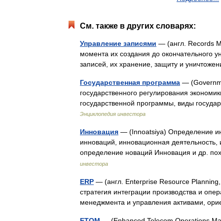
См. также в других словарях:
Управление записями
— (англ. Records 
момента их создания до окончательного у
записей, их хранение, защиту и уничтоже
Государственная программа
— (Governme
государственного регулирования экономи
государственной программы, виды госуд
Энциклопедия инвестора
Инновация
— (Innoatsiya) Определение 
инноваций, инновационная деятельность
определение новаций Инновация и др. п
инвестора
ERP
— (англ. Enterprise Resource Planni
стратегия интеграции производства и опе
менеджмента и управления активами, о
ETOM
— (Enhanced Telecom Operations M