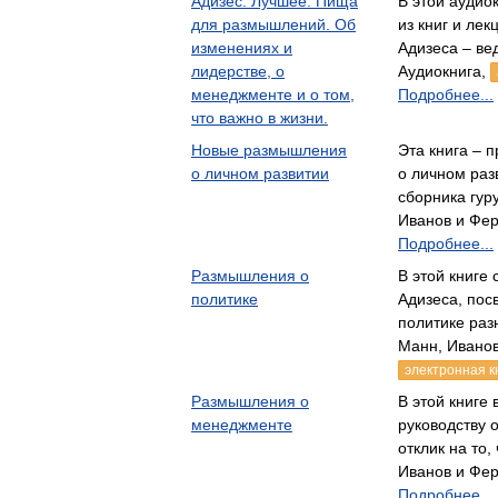
Адизес. Лучшее. Пища
В этой аудио
для размышлений. Об
из книг и ле
изменениях и
Адизеса – в
лидерстве, о
Аудиокнига,
менеджменте и о том,
Подробнее...
что важно в жизни.
Новые размышления
Эта книга –
о личном развитии
о личном раз
сборника гур
Иванов и Фе
Подробнее...
Размышления о
В этой книге
политике
Адизеса, пос
политике ра
Манн, Иванов
электронная к
Размышления о
В этой книге
менеджменте
руководству 
отклик на то
Иванов и Фе
Подробнее...