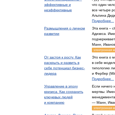
эффективные и
что один чел
неэффективные
все четыре 
Альпина Дид
Подробнее...
Размышления о личном
Эта книга – 
развитии
Адизеса. Име
подчеркивает
Манн, Иванов
электронная к
От застоя к росту. Как
Это книга о 
раскрыть и развить в
в себе модел
себе потенциал бизнес-
типологию л
лидера
и Фербер (М
Подробнее...
Управление в эпоху
Если ничего н
кризиса. Как сохранить
мертвы. Имен
ключевых людей
менеджмента
и компанию
— Манн, Ива
электронная к