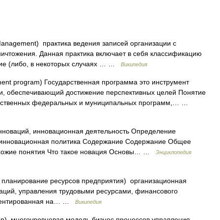
Management) практика ведения записей организации с
ничтожения. Данная практика включает в себя классификацию
ние (либо, в некоторых случаях … …
Википедия
nt program) Государственная программа это инструмент
ки, обеспечивающий достижение перспективных целей Понятие
арственных федеральных и муниципальных программ,… …
инноваций, инновационная деятельность Определение
, инновационная политика Содержание Содержание Общее
охожие понятия Что такое новация Основы… …
Энциклопедия
ng, планирование ресурсов предприятия) организационная
раций, управления трудовыми ресурсами, финансового
риентированная на… …
Википедия
ap) многоуровневая модель бизнес процессов управления