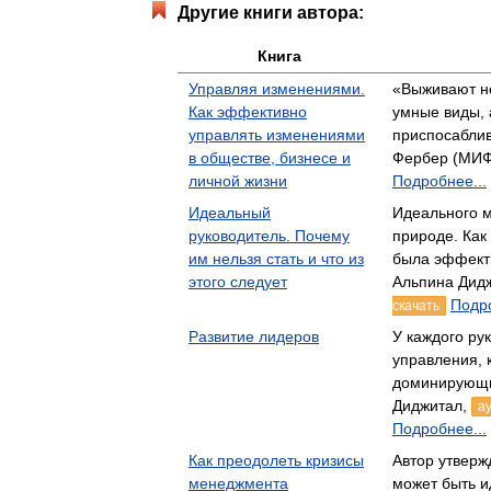
Другие книги автора:
Книга
Управляя изменениями.
«Выживают н
Как эффективно
умные виды, 
управлять изменениями
приспосабли
в обществе, бизнесе и
Фербер (МИФ
личной жизни
Подробнее...
Идеальный
Идеального м
руководитель. Почему
природе. Как
им нельзя стать и что из
была эффект
этого следует
Альпина Дид
Подро
скачать
Развитие лидеров
У каждого ру
управления, 
доминирующи
Диджитал,
а
Подробнее...
Как преодолеть кризисы
Автор утвержд
менеджмента
может быть 