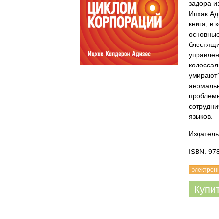
задора и
Ицхак Ад
книга, в
основные
блестящи
управлен
колоссаль
умирают?
аномальн
проблемы
сотрудни
языков.
Издатель
ISBN: 97
электрон
Купи