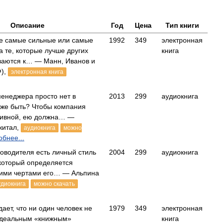
Описание
Год
Цена
Тип книги
е самые сильные или самые
1992
349
электронная
а те, которые лучше других
книга
ваются к… — Манн, Иванов и
),
электронная книга
енеджера просто нет в
2013
299
аудиокнига
 же быть? Чтобы компания
ивной, ею должна… —
житал,
аудиокнига
можно
бнее...
ководителя есть личный стиль
2004
299
аудиокнига
который определяется
ми чертами его… — Альпина
удиокнига
можно скачать
ает, что ни один человек не
1979
349
электронная
идеальным «книжным»
книга