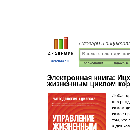
Словари и энциклоп
academic.ru
Толкования
Переводы
Электронная книга:
Ицх
жизненным циклом ко
Любая ор
она рожд
самом де
самое пр
том, что
а для ко