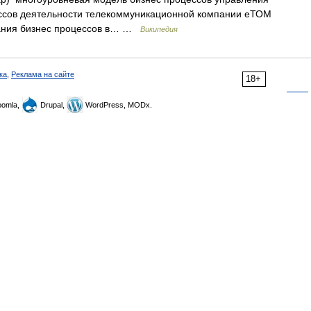
ссов деятельности телекоммуникационной компании еТОМ
вания бизнес процессов в… …
Википедия
ка
,
Реклама на сайте
18+
omla,
Drupal,
WordPress, MODx.