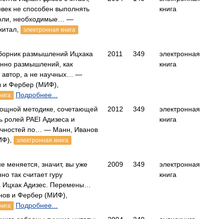
овек не способен выполнять
книга
роли, необходимые… —
житал,
электронная книга
сборник размышлений Ицхака
2011
349
электронная
нно размышлений, как
книга
 автор, а не научных… —
 и Фербер (МИФ),
Подробнее...
нига
мощной методике, сочетающей
2012
349
электронная
ь ролей PAEI Адизеса и
книга
ичностей по… — Манн, Иванов
ИФ),
электронная книга
е меняется, значит, вы уже
2009
349
электронная
но так считает гуру
книга
 Ицхак Адизес. Перемены…
нов и Фербер (МИФ),
Подробнее...
нига