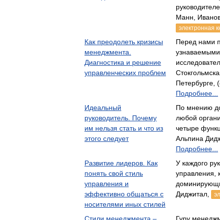
руководител
Манн, Иванов
электронная к
Как преодолеть кризисы
Перед нами 
менеджмента.
узнаваемыми
Диагностика и решение
исследовате
управленческих проблем
Стокгольмска
Петербурге, (
Подробнее...
Идеальный
По мнению д
руководитель. Почему
любой орган
им нельзя стать и что из
четыре функ
этого следует
Альпина Дид
Подробнее...
Развитие лидеров. Как
У каждого ру
понять свой стиль
управления, 
управления и
доминирующи
эффективно общаться с
Диджитал,
э
носителями иных стилей
Стили менеджмента –
Гуру менеджм