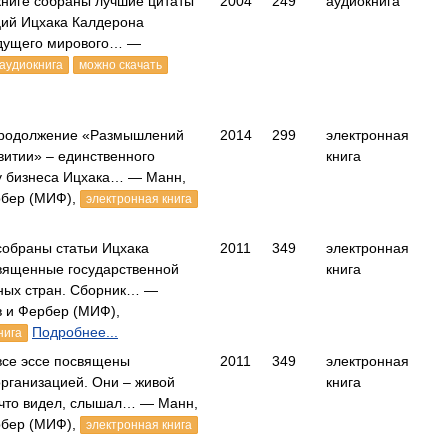
книге собраны лучшие цитаты
2004
249
аудиокнига
кций Ицхака Калдерона
едущего мирового… —
аудиокнига
можно скачать
 продолжение «Размышлений
2014
299
электронная
витии» – единственного
книга
у бизнеса Ицхака… — Манн,
рбер (МИФ),
электронная книга
 собраны статьи Ицхака
2011
349
электронная
вященные государственной
книга
зных стран. Сборник… —
 и Фербер (МИФ),
Подробнее...
нига
 все эссе посвящены
2011
349
электронная
организацией. Они – живой
книга
, что видел, слышал… — Манн,
рбер (МИФ),
электронная книга