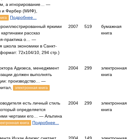
ем, а игнорирование… —
 и Фербер (МИФ),
Подробнее...
нига
проиллюстрированный яркими
2007
519
бумажная
 картинами рассказ
книга
ля-практика о… —
я школа экономики в Санкт-
формат: 72x104/10, 294 стр.)
октора Адизеса, менеджмент
2004
299
электронная
изации должен выполнять
книга
ции: производство… —
житал,
электронная книга
ководителя есть личный стиль
2004
299
электронная
который определяется
книга
ми чертами его… — Альпина
Подробнее...
лектронная книга
ента Ицхак Адизес считает,
2004
149
электронная