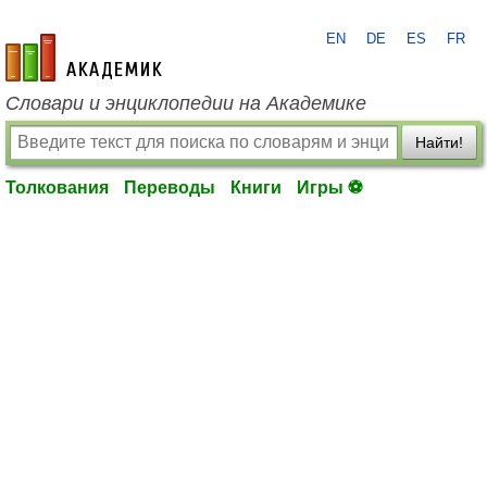
EN
DE
ES
FR
academic.ru
Словари и энциклопедии на Академике
Найти!
Толкования
Переводы
Книги
Игры ⚽