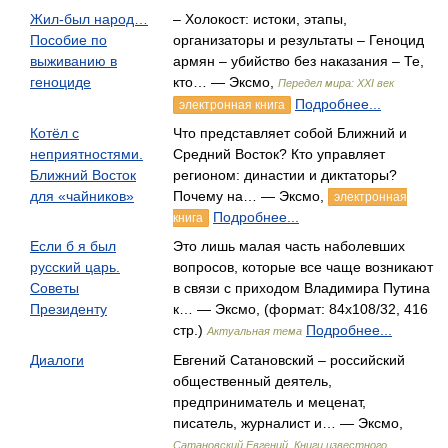
Жил-был народ…
– Холокост: истоки, этапы,
Пособие по
организаторы и результаты – Геноцид
выживанию в
армян – убийство без наказания – Те,
геноциде
кто… — Эксмо,
Передел мира: XXI век
Подробнее...
электронная книга
Котёл с
Что представляет собой Ближний и
неприятностями.
Средний Восток? Кто управляет
Ближний Восток
регионом: династии и диктаторы?
для «чайников»
Почему на… — Эксмо,
электронная
Подробнее...
книга
Если б я был
Это лишь малая часть наболевших
русский царь.
вопросов, которые все чаще возникают
Советы
в связи с приходом Владимира Путина
Президенту
к… — Эксмо, (формат: 84x108/32, 416
стр.)
Подробнее...
Актуальная тема
Диалоги
Евгений Сатановский – российский
общественный деятель,
предприниматель и меценат,
писатель, журналист и… — Эксмо,
Сатановский Евгений. Книги известного