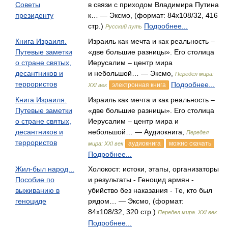
Советы
в связи с приходом Владимира Путина
президенту
к… — Эксмо, (формат: 84x108/32, 416
стр.)
Подробнее...
Русский путь
Книга Израиля.
Израиль как мечта и как реальность –
Путевые заметки
«две большие разницы». Его столица
о стране святых,
Иерусалим – центр мира
десантников и
и небольшой… — Эксмо,
Передел мира:
террористов
Подробнее...
электронная книга
XXI век
Книга Израиля.
Израиль как мечта и как реальность –
Путевые заметки
«две большие разницы». Его столица
о стране святых,
Иерусалим – центр мира и
десантников и
небольшой… — Аудиокнига,
Передел
террористов
аудиокнига
можно скачать
мира: XXI век
Подробнее...
Жил-был народ...
Холокост: истоки, этапы, организаторы
Пособие по
и результаты - Геноцид армян -
выживанию в
убийство без наказания - Те, кто был
геноциде
рядом… — Эксмо, (формат:
84x108/32, 320 стр.)
Передел мира. XXI век
Подробнее...