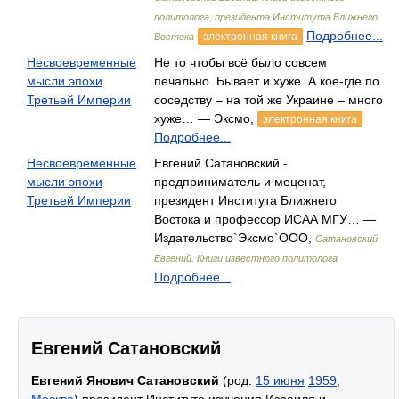
политолога, президента Института Ближнего
Подробнее...
электронная книга
Востока
Несвоевременные
Не то чтобы всё было совсем
мысли эпохи
печально. Бывает и хуже. А кое-где по
Третьей Империи
соседству – на той же Украине – много
хуже… — Эксмо,
электронная книга
Подробнее...
Несвоевременные
Евгений Сатановский -
мысли эпохи
предприниматель и меценат,
Третьей Империи
президент Института Ближнего
Востока и профессор ИСАА МГУ… —
Издательство`Эксмо`ООО,
Сатановский
Евгений. Книги известного политолога
Подробнее...
Евгений Сатановский
Евгений Янович Сатановский
(род.
15 июня
1959
,