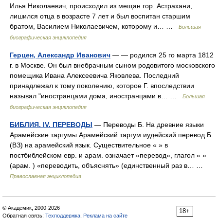
Илья Николаевич, происходил из мещан гор. Астрахани,
лишился отца в возрасте 7 лет и был воспитан старшим
братом, Василием Николаевичем, которому и… …
Большая
биографическая энциклопедия
Герцен, Александр Иванович
— — родился 25 го марта 1812
г. в Москве. Он был внебрачным сыном родовитого московского
помещика Ивана Алексеевича Яковлева. Последний
принадлежал к тому поколению, которое Г. впоследствии
называл "иностранцами дома, иностранцами в… …
Большая
биографическая энциклопедия
БИБЛИЯ. IV. ПЕРЕВОДЫ
— Переводы Б. На древние языки
Арамейские таргумы Арамейский таргум иудейский перевод Б.
(ВЗ) на арамейский язык. Существительное « » в
постбиблейском евр. и арам. означает «перевод», глагол « »
(арам. ) «переводить, объяснять» (единственный раз в… …
Православная энциклопедия
© Академик, 2000-2026
18+
Обратная связь:
Техподдержка
,
Реклама на сайте