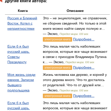
Другие книги автора:
Книга
Описание
Россия и Ближний
Это – не энциклопедия, не справочник,
Восток. Котел с
не сборник сведений. Но только в этой
неприятностями
книге можно найти самую полную и…
— Эксмо,
Передел мира: XXI век
Подробнее...
электронная книга
Если б я был
Это лишь малая часть наболевших
русский царь.
вопросов, которые все чаще возникают
Советы
в связи с приходом Владимира Путина
Президенту
к… — Эксмо,
Передел мира: XXI век
Подробнее...
электронная книга
Моя жизнь среди
Жизнь человека как дерево, и корней у
евреев. Записки
этого дерева много. Что-то досталось
бывшего
от родителей. Что-то от друзей или…
подпольщика
— Эксмо,
Передел мира: XXI век
Подробнее...
электронная книга
Если б я был
Это лишь малая часть наболевших
русский царь.
вопросов, которые все чаще возникают