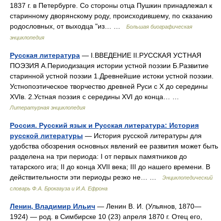
1837 г. в Петербурге. Со стороны отца Пушкин принадлежал к
старинному дворянскому роду, происходившему, по сказанию
родословных, от выходца "из… …
Большая биографическая
энциклопедия
Русская литература
— I.ВВЕДЕНИЕ II.РУССКАЯ УСТНАЯ
ПОЭЗИЯ А.Периодизация истории устной поэзии Б.Развитие
старинной устной поэзии 1.Древнейшие истоки устной поэзии.
Устнопоэтическое творчество древней Руси с X до середины
XVIв. 2.Устная поэзия с середины XVI до конца… …
Литературная энциклопедия
Россия. Русский язык и Русская литература: История
русской литературы
— История русской литературы для
удобства обозрения основных явлений ее развития может быть
разделена на три периода: I от первых памятников до
татарского ига; II до конца XVII века; III до нашего времени. В
действительности эти периоды резко не… …
Энциклопедический
словарь Ф.А. Брокгауза и И.А. Ефрона
Ленин, Владимир Ильич
— Ленин В. И. (Ульянов, 1870—
1924) — род. в Симбирске 10 (23) апреля 1870 г. Отец его,