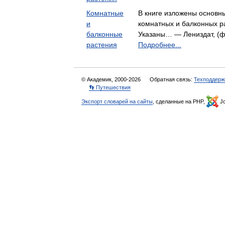
Комнатные
В книге изложены основ
и
комнатных и балконных ра
балконные
Указаны… — Лениздат, (фо
растения
Подробнее...
© Академик, 2000-2026
Обратная связь:
Техподдерж
👣 Путешествия
Экспорт словарей на сайты
, сделанные на PHP,
Jo