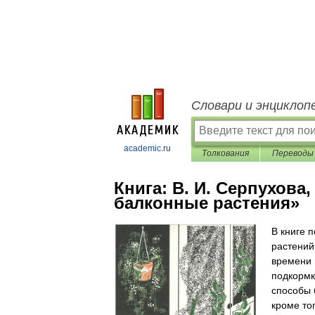
Словари и энциклоп
academic.ru
Толкования
Переводы
Книга:
В. И. Серпухова,
балконные растения»
В книге 
растений
времени 
подкормк
способы 
кроме то