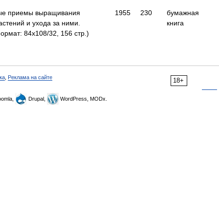
ные приемы выращивания
1955
230
бумажная
стений и ухода за ними.
книга
рмат: 84x108/32, 156 стр.)
ка
,
Реклама на сайте
18+
omla,
Drupal,
WordPress, MODx.