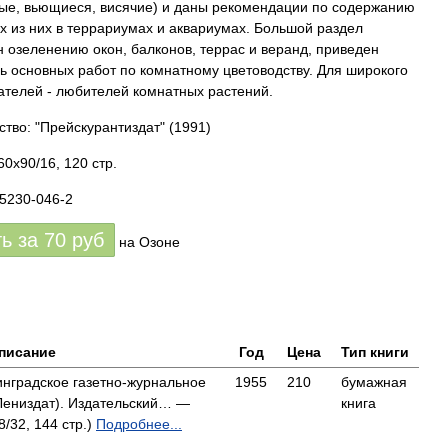
ые, вьющиеся, висячие) и даны рекомендации по содержанию
х из них в террариумах и аквариумах. Большой раздел
 озеленению окон, балконов, террас и веранд, приведен
ь основных работ по комнатному цветоводству. Для широкого
тателей - любителей комнатных растений.
ство: "Прейскурантиздат"
(1991)
0x90/16, 120 стр.
85230-046-2
ть за
70
руб
на Озоне
писание
Год
Цена
Тип книги
инградское газетно-журнальное
1955
210
бумажная
(Лениздат). Издательский… —
книга
/32, 144 стр.)
Подробнее...