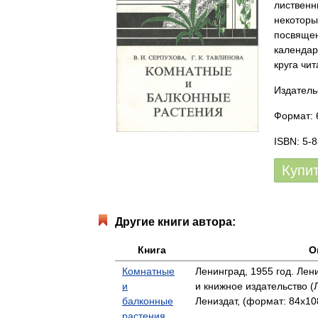
лиственн
некоторы
посвящен
календар
круга чи
Издатель
Формат: 6
ISBN: 5-
Купи
Другие книги автора:
Книга
О
Комнатные
Ленинград, 1955 год. Лен
и
и книжное издательство 
балконные
Лениздат, (формат: 84x108
растения