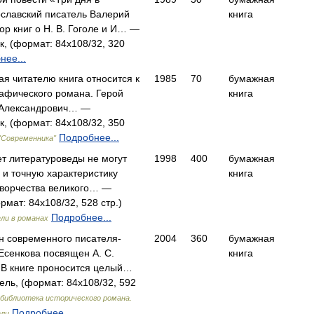
ославский писатель Валерий
книга
ор книг о Н. В. Гоголе и И… —
, (формат: 84x108/32, 320
нее...
я читателю книга относится к
1985
70
бумажная
афического романа. Герой
книга
 Александрович… —
, (формат: 84x108/32, 350
Подробнее...
"Современника"
ет литературоведы не могут
1998
400
бумажная
 и точную характеристику
книга
творчества великого… —
рмат: 84x108/32, 528 стр.)
Подробнее...
ли в романах
 современного писателя-
2004
360
бумажная
 Есенкова посвящен А. С.
книга
 В книге проносится целый…
ель, (формат: 84x108/32, 592
библиотека исторического романа.
Подробнее...
ели