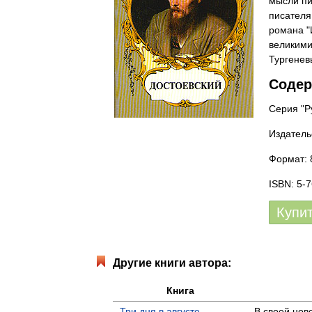
мысли пи
писателя
романа "
великими
Тургенев
Содер
Серия "Ру
Издатель
Формат: 
ISBN: 5-
Купи
Другие книги автора:
Книга
Три дня в августе
В своей нов