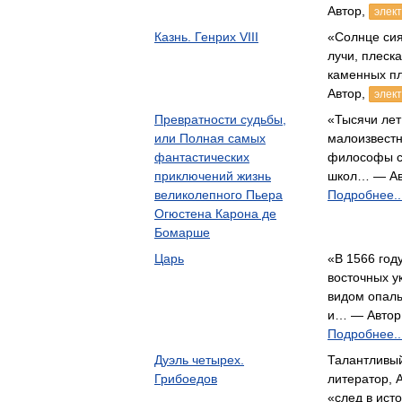
Автор,
элек
Казнь. Генрих VIII
«Солнце сия
лучи, плеск
каменных пл
Автор,
элек
Превратности судьбы,
«Тысячи лет
или Полная самых
малоизвест
фантастических
философы с
приключений жизнь
школ… — Ав
великолепного Пьера
Подробнее..
Огюстена Карона де
Бомарше
Царь
«В 1566 год
восточных у
видом опалы
и… — Автор
Подробнее..
Дуэль четырех.
Талантливый
Грибоедов
литератор, 
«след в ист