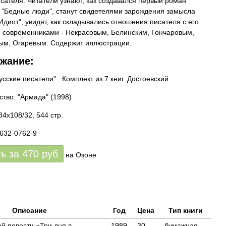
сателя. Читатели узнают, как создавался первый роман
 "Бедные люди", станут свидетелями зарождения замысла
Идиот", увидят, как складывались отношения писателя с его
 современниками - Некрасовым, Белинским, Гончаровым,
ым, Огаревым. Содержит иллюстрации.
жание:
сские писатели" . Комплект из 7 книг. Достоевский
ство: "Армада"
(1998)
84x108/32, 544 стр.
7632-0762-9
ть за
470
руб
на Озоне
Описание
Год
Цена
Тип книги
ой повести «Три дня в
1989
30
бумажная