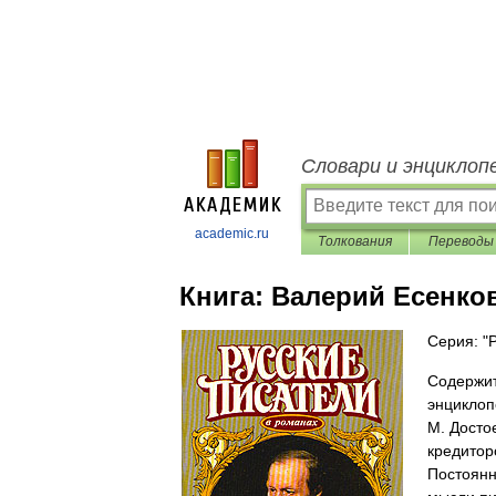
Словари и энциклоп
academic.ru
Толкования
Переводы
Книга:
Валерий Есенко
Серия: "
Содержит
энциклоп
М. Досто
кредиторо
Постоянн