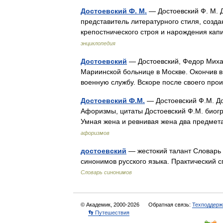
Достоевский Ф. М.
— Достоевский Ф. М.
представитель литературного стиля, созд
крепостнического строя и нарождения кап
энциклопедия
Достоевский
— Достоевский, Федор Михай
Мариинской больнице в Москве. Окончив в
военную службу. Вскоре после своего про
Достоевский Ф.М.
— Достоевский Ф.М. До
Афоризмы, цитаты Достоевский Ф.М. биогр
Умная жена и ревнивая жена два предмета
афоризмов
достоевский
— жестокий талант Словарь 
синонимов русского языка. Практический с
Словарь синонимов
© Академик, 2000-2026
Обратная связь:
Техподдерж
👣 Путешествия