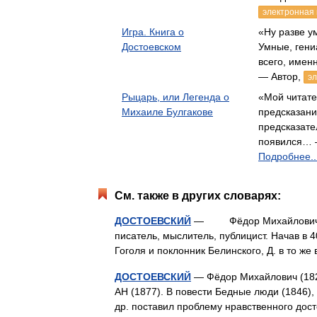
электронная 
Игра. Книга о
«Ну разве 
Достоевском
Умные, ген
всего, имен
— Автор,
эл
Рыцарь, или Легенда о
«Мой читате
Михаиле Булгакове
предсказани
предсказате
появился… 
Подробнее..
См. также в других словарях:
ДОСТОЕВСКИЙ
— Фёдор Михайлович [30.1
писатель, мыслитель, публицист. Начав в 4
Гоголя и поклонник Белинского, Д. в то 
ДОСТОЕВСКИЙ
— Фёдор Михайлович (1821
АН (1877). В повести Бедные люди (1846),
др. поставил проблему нравственного до