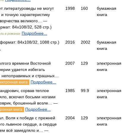
ет литературоведы не могут
1998
160
бумажная
 и точную характеристику
книга
творчества великого… —
рмат: 84x108/32, 528 стр.)
Подробнее...
ли в романах
формат: 84x108/32, 1088 стр.)
2016
2002
бумажная
.
книга
олгого времени Восточной
2007
129
электронная
ерии удается избегать
книга
, непоправимых и страшных…
Подробнее...
ектронная книга
андрович, сорвав теплое
1985
99.9
электронная
яло, вскочил босыми ногами
книга
коврик, брошенный возле… —
Подробнее...
тронная книга
л. Воля к победе с прежней
2004
129
электронная
его львиное сердце, а сердце
книга
нем всё замедляло и… —