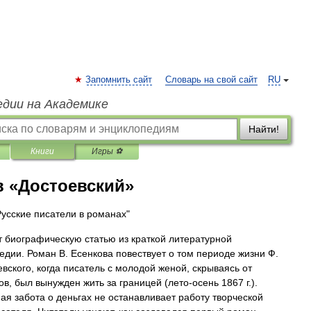
Запомнить сайт
Словарь на свой сайт
RU
едии на Академике
Найти!
Книги
Игры ⚽
в «Достоевский»
Русские писатели в романах"
 биографическую статью из краткой литературной
едии. Роман В. Есенкова повествует о том периоде жизни Ф.
евского, когда писатель с молодой женой, скрываясь от
в, был вынужден жить за границей (лето-осень 1867 г.).
ая забота о деньгах не останавливает работу творческой