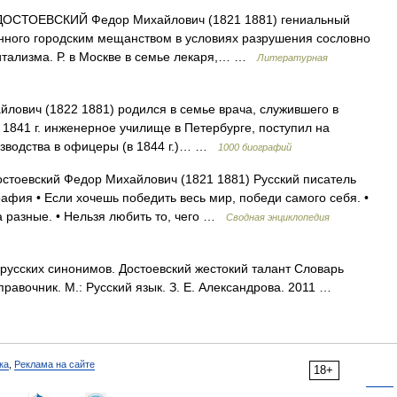
 ДОСТОЕВСКИЙ Федор Михайлович (1821 1881) гениальный
анного городским мещанством в условиях разрушения сословно
итализма. Р. в Москве в семье лекаря,… …
Литературная
лович (1822 1881) родился в семье врача, служившего в
 1841 г. инженерное училище в Петербурге, поступил на
изводства в офицеры (в 1844 г.)… …
1000 биографий
стоевский Федор Михайлович (1821 1881) Русский писатель
афия • Если хочешь победить весь мир, победи самого себя. •
 разные. • Нельзя любить то, чего …
Сводная энциклопедия
русских синонимов. Достоевский жестокий талант Словарь
правочник. М.: Русский язык. З. Е. Александрова. 2011 …
ка
,
Реклама на сайте
18+