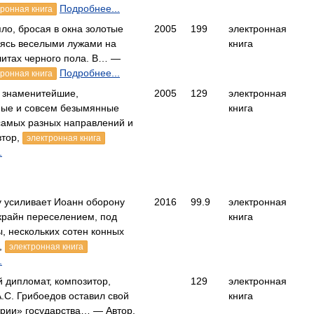
Подробнее...
тронная книга
ло, бросая в окна золотые
2005
199
электронная
аясь веселыми лужами на
книга
итах черного пола. В… —
Подробнее...
тронная книга
 знаменитейшие,
2005
129
электронная
ные и совсем безымянные
книга
амых разных направлений и
тор,
электронная книга
.
у усиливает Иоанн оборону
2016
99.9
электронная
крайн переселением, под
книга
, нескольких сотен конных
,
электронная книга
.
 дипломат, композитор,
129
электронная
А.С. Грибоедов оставил свой
книга
ории» государства… — Автор,