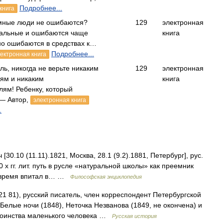
Подробнее...
книга
умные люди не ошибаются?
129
электронная
иальные и ошибаются чаще
книга
но ошибаются в средствах к…
Подробнее...
ектронная книга
ль, никогда не верьте никаким
129
электронная
ям и никаким
книга
лям! Ребенку, который
— Автор,
электронная книга
.
0 (11.11).1821, Москва, 28.1 (9.2).1881, Петербург], рус.
0 х гг. лит. путь в русле «натуральной школы» как преемник
же время впитал в… …
Философская энциклопедия
 81), русский писатель, член корреспондент Петербургской
 Белые ночи (1848), Неточка Незванова (1849, не окончена) и
стоинства маленького человека …
Русская история