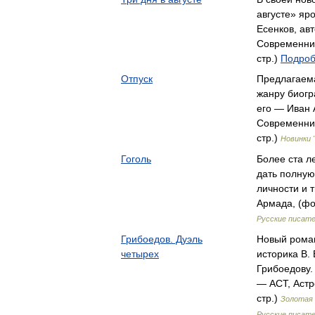
августе» яр
Есенков, авт
Современник
стр.)
Подроб
Отпуск
Предлагаема
жанру биогр
его — Иван
Современник
стр.)
Новинки 
Гоголь
Более ста л
дать полную
личности и 
Армада, (фо
Русские писате
Грибоедов. Дуэль
Новый роман
четырех
историка В.
Грибоедову.
— АСТ, Астр
стр.)
Золотая 
Русские писат