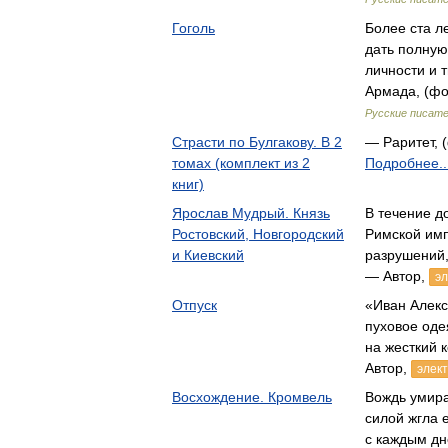
Гоголь
Более ста л
дать полную
личности и 
Армада, (фо
Русские писате
Страсти по Булгакову. В 2
— Раритет, (
томах (комплект из 2
Подробнее..
книг)
Ярослав Мудрый. Князь
В течение д
Ростовский, Новгородский
Римской имп
и Киевский
разрушений
— Автор,
эл
Отпуск
«Иван Алекс
пуховое оде
на жесткий 
Автор,
элек
Восхождение. Кромвель
Вождь умира
силой жгла 
с каждым д