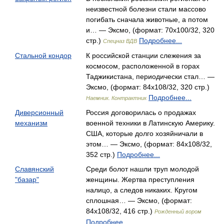
неизвестной болезни стали массово
погибать сначала животные, а потом
и… — Эксмо, (формат: 70x100/32, 320
стр.)
Подробнее...
Спецназ ВДВ
Стальной кондор
К российской станции слежения за
космосом, расположенной в горах
Таджикистана, периодически стал… —
Эксмо, (формат: 84x108/32, 320 стр.)
Подробнее...
Наемник. Контрактник
Диверсионный
Россия договорилась о продажах
механизм
военной техники в Латинскую Америку.
США, которые долго хозяйничали в
этом… — Эксмо, (формат: 84x108/32,
352 стр.)
Подробнее...
Славянский
Среди болот нашли труп молодой
"базар"
женщины. Жертва преступления
налицо, а следов никаких. Кругом
сплошная… — Эксмо, (формат:
84x108/32, 416 стр.)
Рожденный вором
Подробнее...