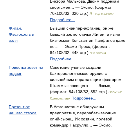
Виктора Малькова. Двоим подонкам
спортсмен… — Эксмо, (формат:
70x100/32, 320 стр.)
Я - вор в законе
Подробнее...
Жиган.
Бывший снайпер-афганец, он же
Жестокость и
бывший зэк по кличке Жиган, а ныне
воля
бизнесмен Константин Панфилов даже
не… — Эксмо-Пресс, (формат:
84x108/32, 448 стр.)
Вне закона
Подробнее...
Повестка зовет на
Советские ученые создали
подвиг
бактериологическое оружие с
сильнейшим поражающим фактором.
Штаммы зловещего… — Эксмо,
(формат: 84x108/32, 352 стр.)
Наемник.
Подробнее...
Контрактник
Презент от
В Афганистане обнаружены
нашего ствола
предприятия, перерабатывающие
опий-сырец. Их хозяин, полевой
командир Насрулло… — Эксмо,