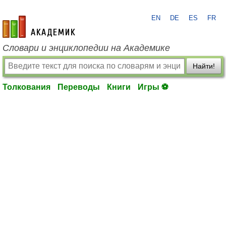
EN
DE
ES
FR
academic.ru
Словари и энциклопедии на Академике
Найти!
Толкования
Переводы
Книги
Игры ⚽