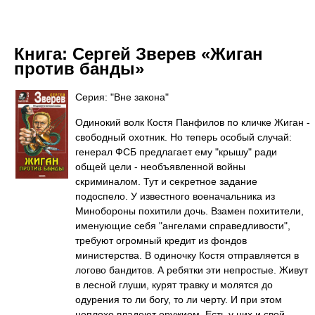
Книга:
Сергей Зверев «Жиган
против банды»
Серия: "Вне закона"
Одинокий волк Костя Панфилов по кличке Жиган -
свободный охотник. Но теперь особый случай:
генерал ФСБ предлагает ему "крышу" ради
общей цели - необъявленной войны
скриминалом. Тут и секретное задание
подоспело. У известного военачальника из
Минобороны похитили дочь. Взамен похитители,
именующие себя "ангелами справедливости",
требуют огромный кредит из фондов
министерства. В одиночку Костя отправляется в
логово бандитов. А ребятки эти непростые. Живут
в лесной глуши, курят травку и молятся до
одурения то ли богу, то ли черту. И при этом
неплохо владеют оружием. Есть у них и свой