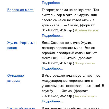
Подробнее...
Воровская масть
Говорят, ворами не рождаются. Так
считал и вор в законе Струна. Для
своего сына он не хотел жизни в
криминале… — Эксмо, (формат:
84x108/32, 416 стр.)
Рожденный вором
Подробнее...
Жулик. Фартовый
Леха Сазонов по кличке Жулик -
пацан
легенда воровского мира. Это он
ограбил ювелирный салон так, что
менты не… — Эксмо, (формат:
84x108/32, 416 стр.)
Я - вор в законе
Подробнее...
Ожидание
В Амстердаме планируется крупное
шторма
международное мероприятие с
участием высокопоставленных особ. В
службу… — Эксмо, (формат:
70x100/32, 352 стр.)
Морской спецназ
Подробнее...
Закрытый регион
В нескольких российских регионах от