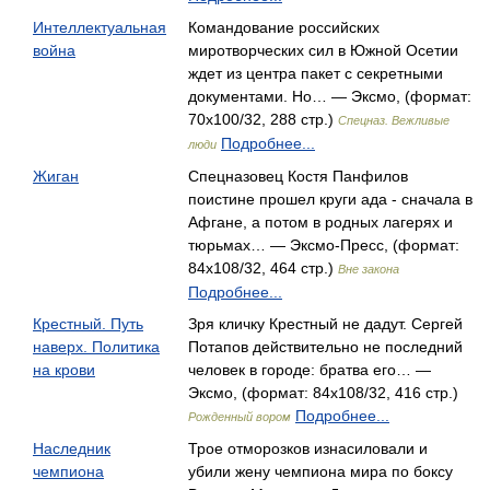
Интеллектуальная
Командование российских
война
миротворческих сил в Южной Осетии
ждет из центра пакет с секретными
документами. Но… — Эксмо, (формат:
70x100/32, 288 стр.)
Спецназ. Вежливые
Подробнее...
люди
Жиган
Спецназовец Костя Панфилов
поистине прошел круги ада - сначала в
Афгане, а потом в родных лагерях и
тюрьмах… — Эксмо-Пресс, (формат:
84x108/32, 464 стр.)
Вне закона
Подробнее...
Крестный. Путь
Зря кличку Крестный не дадут. Сергей
наверх. Политика
Потапов действительно не последний
на крови
человек в городе: братва его… —
Эксмо, (формат: 84x108/32, 416 стр.)
Подробнее...
Рожденный вором
Наследник
Трое отморозков изнасиловали и
чемпиона
убили жену чемпиона мира по боксу