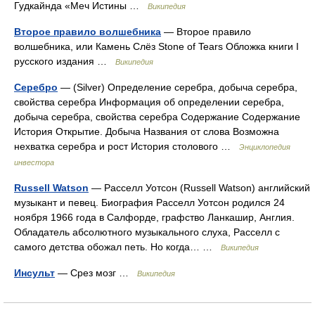
Гудкайнда «Меч Истины …
Википедия
Второе правило волшебника
— Второе правило
волшебника, или Камень Слёз Stone of Tears Обложка книги I
русского издания …
Википедия
Серебро
— (Silver) Определение серебра, добыча серебра,
свойства серебра Информация об определении серебра,
добыча серебра, свойства серебра Содержание Содержание
История Открытие. Добыча Названия от слова Возможна
нехватка серебра и рост История столового …
Энциклопедия
инвестора
Russell Watson
— Расселл Уотсон (Russell Watson) английский
музыкант и певец. Биография Расселл Уотсон родился 24
ноября 1966 года в Салфорде, графство Ланкашир, Англия.
Обладатель абсолютного музыкального слуха, Расселл с
самого детства обожал петь. Но когда… …
Википедия
Инсульт
— Срез мозг …
Википедия