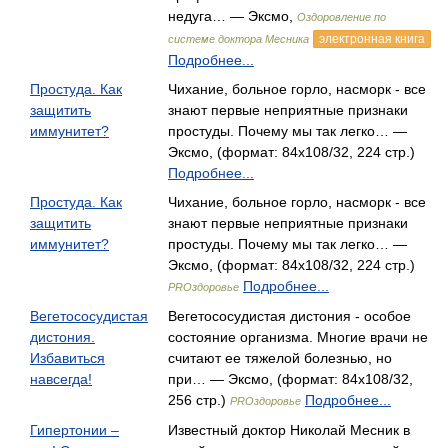
недуга… — Эксмо,
Оздоровление по
электронная книга
системе доктора Месника
Подробнее...
Простуда. Как
Чихание, больное горло, насморк - все
защитить
знают первые неприятные признаки
иммунитет?
простуды. Почему мы так легко… —
Эксмо, (формат: 84x108/32, 224 стр.)
Подробнее...
Простуда. Как
Чихание, больное горло, насморк - все
защитить
знают первые неприятные признаки
иммунитет?
простуды. Почему мы так легко… —
Эксмо, (формат: 84x108/32, 224 стр.)
Подробнее...
PROздоровье
Вегетососудистая
Вегетососудистая дистония - особое
дистония.
состояние организма. Многие врачи не
Избавиться
считают ее тяжелой болезнью, но
навсегда!
при… — Эксмо, (формат: 84x108/32,
256 стр.)
Подробнее...
PROздоровье
Гипертонии –
Известный доктор Николай Месник в