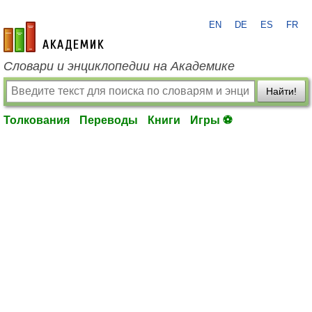
EN
DE
ES
FR
academic.ru
Словари и энциклопедии на Академике
Найти!
Толкования
Переводы
Книги
Игры ⚽