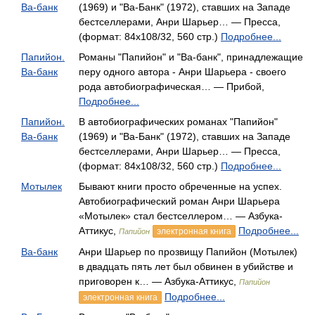
Ва-банк
(1969) и "Ва-Банк" (1972), ставших на Западе
бестселлерами, Анри Шарьер… — Пресса,
(формат: 84x108/32, 560 стр.)
Подробнее...
Папийон.
Романы "Папийон" и "Ва-банк", принадлежащие
Ва-банк
перу одного автора - Анри Шарьера - своего
рода автобиографическая… — Прибой,
Подробнее...
Папийон.
В автобиографических романах "Папийон"
Ва-банк
(1969) и "Ва-Банк" (1972), ставших на Западе
бестселлерами, Анри Шарьер… — Пресса,
(формат: 84x108/32, 560 стр.)
Подробнее...
Мотылек
Бывают книги просто обреченные на успех.
Автобиографический роман Анри Шарьера
«Мотылек» стал бестселлером… — Азбука-
Аттикус,
Подробнее...
электронная книга
Папийон
Ва-банк
Анри Шарьер по прозвищу Папийон (Мотылек)
в двадцать пять лет был обвинен в убийстве и
приговорен к… — Азбука-Аттикус,
Папийон
Подробнее...
электронная книга