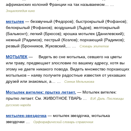
африканских колоний Франции на так называемом… …
Энциклопедия кино
мотылек
— беззвучный (Федоров); быстрокрылый (Фофанов);
белокрылый (Фофанов); воздушный (Льдов); желтокрылый
(Бальмонт); легкий (Брюсов); крошка мотылек (Данилевский);
нежный (Радимов); пестрый (Козлов); порхающий (Радимов);
резвый (Бронников, Жуковский,… …
Словарь эпитетов
МОТЫЛЕК
— Видеть во сне мотылька, севшего на цветы
или траву, предвещает злословие по вашему адресу, хотя вы
этому не даете никакого повода. Видеть множество порхающих
мотыльков – наяву получите радостные известия от уехавших
друзей или знакомых, а… …
Сонник Мельникова
Мотылек вителек: прытко летает.
— Мотылек вителек:
прытко летает. См. ЖИВОТНОЕ ТВАРЬ …
В.И. Даль. Пословицы
русского народа
мотылек-звездочка
— мотылек звездочка, мотылька
звездочки …
Орфографический словарь-справочник