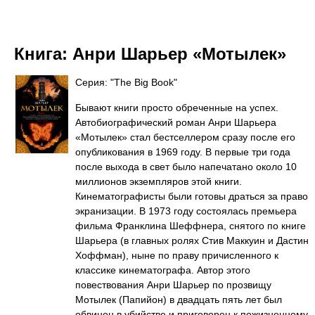
Книга:
Анри Шарьер «Мотылек»
Серия: "The Big Book"
Бывают книги просто обреченные на успех.
Автобиографический роман Анри Шарьера
«Мотылек» стал бестселлером сразу после его
опубликования в 1969 году. В первые три года
после выхода в свет было напечатано около 10
миллионов экземпляров этой книги.
Кинематографисты были готовы драться за право
экранизации. В 1973 году состоялась премьера
фильма Франклина Шеффнера, снятого по книге
Шарьера (в главных ролях Стив Маккуин и Дастин
Хоффман), ныне по праву причисленного к
классике кинематографа. Автор этого
повествования Анри Шарьер по прозвищу
Мотылек (Папийон) в двадцать пять лет был
обвинен в убийстве и приговорен к пожизненному