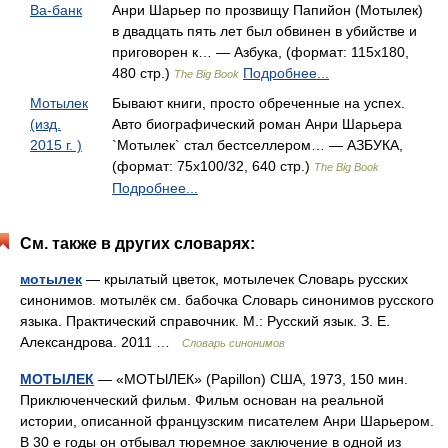
Ва-банк
Анри Шарьер по прозвищу Папийон (Мотылек)
в двадцать пять лет был обвинен в убийстве и
приговорен к… — Азбука, (формат: 115x180,
480 стр.)
Подробнее...
The Big Book
Мотылек
Бывают книги, просто обреченные на успех.
(изд.
Авто биографический роман Анри Шарьера
2015 г. )
`Мотылек` стал бестселлером… — АЗБУКА,
(формат: 75x100/32, 640 стр.)
The Big Book
Подробнее...
См. также в других словарях:
мотылек
— крылатый цветок, мотылечек Словарь русских
синонимов. мотылёк см. бабочка Словарь синонимов русского
языка. Практический справочник. М.: Русский язык. З. Е.
Александрова. 2011 …
Словарь синонимов
МОТЫЛЕК
— «МОТЫЛЕК» (Papillon) США, 1973, 150 мин.
Приключенческий фильм. Фильм основан на реальной
истории, описанной французским писателем Анри Шарьером.
В 30 е годы он отбывал тюремное заключение в одной из