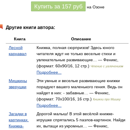
Купить за
157
руб
на Озоне
Другие книги автора:
Книга
Описание
Лесной
Книжка, полная сюрпризов! Здесь юного
карнавал
читателя ждут не только веселые стихи и
увлекательные развивающие… — Феникс,
(формат: 60x90/16, 12 стр.)
Чтение с увлечением
Подробнее...
Мишкины
Эти умные и веселые развивающие книжки
зверушки
порадуют вашего маленького гения. Ведь он
найдет в них: - забавные… — Феникс,
(формат: 70x100/16, 16 стр.)
Книжки про Мишку
Подробнее...
Загадки в
Дорогой малыш! В этой весёлой книжке-
картинках.
игрушке спрятались 5 пазлов-картинок. Найди
Книжка-
их, вытащи из укромных… — Феникс,