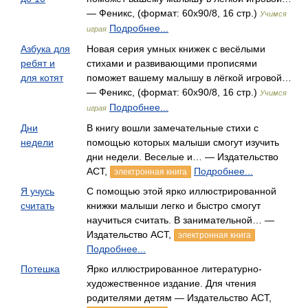
— Феникс, (формат: 60x90/8, 16 стр.)
Учимся
Подробнее...
играя
Азбука для
Новая серия умных книжек с весёлыми
ребят и
стихами и развивающими прописями
для котят
поможет вашему малышу в лёгкой игровой…
— Феникс, (формат: 60х90/8, 16 стр.)
Учимся
Подробнее...
играя
Дни
В книгу вошли замечательные стихи с
недели
помощью которых малыши смогут изучить
дни недели. Веселые и… — Издательство
АСТ,
Подробнее...
электронная книга
Я учусь
С помощью этой ярко иллюстрированной
считать
книжки малыши легко и быстро смогут
научиться считать. В занимательной… —
Издательство АСТ,
электронная книга
Подробнее...
Потешка
Ярко иллюстрированное литературно-
художественное издание. Для чтения
родителями детям — Издательство АСТ,