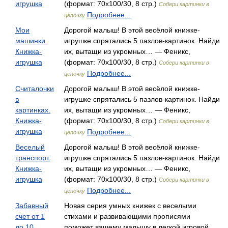
игрушка
(формат: 70x100/30, 8 стр.)
Собери картинки в
Подробнее...
цепочку
Мои
Дорогой малыш! В этой весёлой книжке-
машинки.
игрушке спрятались 5 пазлов-картинок. Найди
Книжка-
их, вытащи из укромных… — Феникс,
игрушка
(формат: 70x100/30, 8 стр.)
Собери картинки в
Подробнее...
цепочку
Считалочки
Дорогой малыш! В этой весёлой книжке-
в
игрушке спрятались 5 пазлов-картинок. Найди
картинках.
их, вытащи из укромных… — Феникс,
Книжка-
(формат: 70x100/30, 8 стр.)
Собери картинки в
игрушка
Подробнее...
цепочку
Веселый
Дорогой малыш! В этой весёлой книжке-
транспорт.
игрушке спрятались 5 пазлов-картинок. Найди
Книжка-
их, вытащи из укромных… — Феникс,
игрушка
(формат: 70x100/30, 8 стр.)
Собери картинки в
Подробнее...
цепочку
Забавный
Новая серия умных книжек с веселыми
счет от 1
стихами и развивающими прописями
до 10
поможет вашему малышу в легкой игровой…