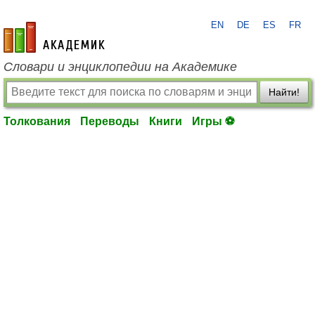
EN
DE
ES
FR
academic.ru
Словари и энциклопедии на Академике
Найти!
Толкования
Переводы
Книги
Игры ⚽