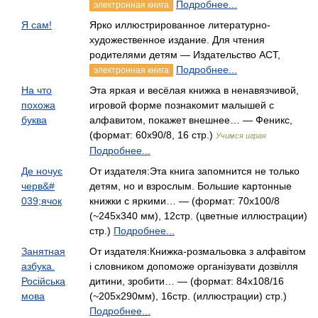
Подробнее...
электронная книга
Я сам!
Ярко иллюстрированное литературно-
художественное издание. Для чтения
родителями детям — Издательство АСТ,
Подробнее...
электронная книга
На что
Эта яркая и весёлая книжка в ненавязчивой,
похожа
игровой форме познакомит малышей с
буква
алфавитом, покажет внешнее… — Феникс,
(формат: 60x90/8, 16 стр.)
Учимся играя
Подробнее...
Де ночує
От издателя:Эта книга запомнится не только
черв&#
детям, но и взрослым. Большие картонные
039;ячок
книжки с яркими… — (формат: 70х100/8
(~245х340 мм), 12стр. (цветные иллюстрации)
стр.)
Подробнее...
Занятная
От издателя:Книжка-розмальовка з алфавітом
азбука.
і словником допоможе організувати дозвілля
Російська
дитини, зробити… — (формат: 84x108/16
мова
(~205x290мм), 16стр. (иллюстрации) стр.)
Подробнее...