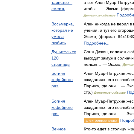
таинство –
а вот Ален Муар-Петрухи
смерть
чтобы… — Эксмо, (формат
Подробне
Детектив-событие
Восьмерка,
Ален никогда не верил в
которая не
учения, а тут его огоро
умела
Эксмо, (формат: 84x108/3
любить
Подробнее...
Душитель со
Соня Дижон, великая лю
120
выходит замуж в солнечн
страницы
нельзя… — Эксмо,
Детек
Богиня
Ален Муар-Петрухин жест
кофейного
ожиданиях: его возлюбл
рая
Парижа, где они… — Эксм
стр.)
Под
Детектив-событие
Богиня
Ален Муар-Петрухин жест
кофейного
ожиданиях: его возлюбл
рая
Парижа, где они… — Эк
Подроб
электронная книга
Вечное
Кто-то едет в столицу Ф