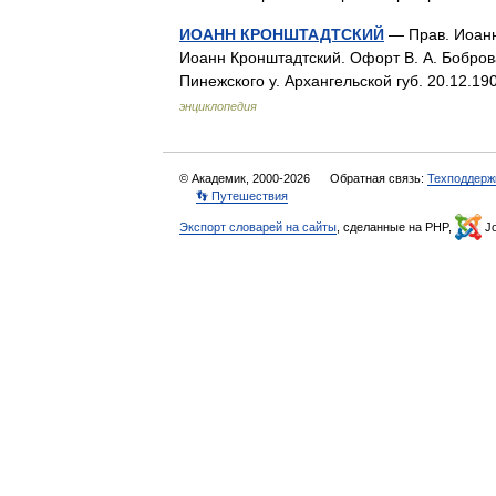
ИОАНН КРОНШТАДТСКИЙ
— Прав. Иоанн 
Иоанн Кронштадтский. Офорт В. А. Боброва
Пинежского у. Архангельской губ. 20.12.19
энциклопедия
© Академик, 2000-2026
Обратная связь:
Техподдерж
👣 Путешествия
Экспорт словарей на сайты
, сделанные на PHP,
Jo