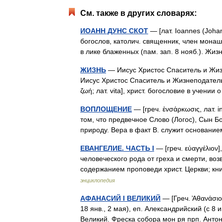
См. также в других словарях:
ИОАНН ДУНС СКОТ
— [лат. Ioannes (Joha
богослов, католич. священник, член мона
в лике блаженных (пам. зап. 8 нояб.). Ж
ЖИЗНЬ
— Иисус Христос Спаситель и Жизн
Иисус Христос Спаситель и Жизнеподатель. 
ζωή; лат. vita], христ. богословие в учен
ВОПЛОЩЕНИЕ
— [греч. ἐνσάρκωσις, лат. 
том, что предвечное Слово (Логос), Сын 
природу. Вера в факт В. служит основан
ЕВАНГЕЛИЕ. ЧАСТЬ I
— [греч. εὐαγγέλιον
человеческого рода от греха и смерти, в
содержанием проповеди христ. Церкви; к
энциклопедия
АФАНАСИЙ I ВЕЛИКИЙ
— [Греч. ̓Αθανάσιο
18 янв., 2 мая), еп. Александрийский (с 8
Великий. Фреска собора мон ря прп. Антон