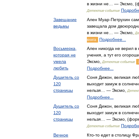
в жизни не… — Эксмо, (ф
Подробне
Детектив-событие
Завещание
Ален Муар-Петрухин сам
ведьмы
завещала дом двоюродна
в жизни не… — Эксмо,
Д
Подробнее...
книга
Восьмерка,
Ален никогда не верил в
которая не
учения, а тут его огоро
умела
Эксмо,
Детектив-событие
любить
Подробнее...
Душитель со
Соня Дижон, великая лю
120
выходит замуж в солнечн
страницы
нельзя… — Эксмо,
Детек
Подробнее...
Душитель со
Соня Дижон, великая лю
120
выходит замуж в солнечн
страницы
нельзя… — Эксмо, (форма
Подробне
Детектив-событие
Вечное
Кто-то едет в столицу Ф