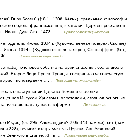
nnes) Duns Scotus] († 8.11.1308, Кёльн), средневек. философ и
шеского ордена францисканцев; в католич. Церкви прославлен
изнь. Иоанн Дунс Скот. 1473… …
Православная энциклопедия
еподатель. Икона. 1394 г. (Художественная галерея, Скопье)
Икона. 1394 г. (Художественная галерея, Скопье) [греч. βίος,
ии о Ж.… …
Православная энциклопедия
incarnatio], ключевое событие истории спасения, состоящее в
Божий, Второе Лицо Пресв. Троицы, восприняло человеческую
ием христ. исповедания… …
Православная энциклопедия
], весть о наступлении Царства Божия и спасении
озвещенная Иисусом Христом и апостолами, ставшая основным
нига, излагающая эту весть в форме… …
Православная
ς ὁ Μέγας] (ок. 295, Александрия? 2.05.373, там же), cвт. (пам.
 июня 328), великий отец и учитель Церкви. Свт. Афанасий
ия Великого в Египте. XIII в …
Православная энциклопедия