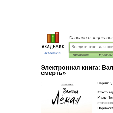
Словари и энциклоп
academic.ru
Толкования
Переводы
Электронная книга:
Вал
смерть»
Серия: "
Кто-то е
Муар-Пет
отчаянно
Парижска