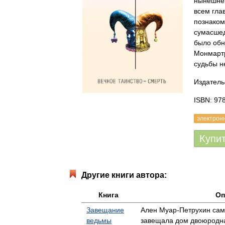
нынешнем
всем гла
познаком
сумасшед
было обн
Монмартр
судьбы н
Издатель
ISBN: 97
электрон
Купи
Другие книги автора:
Книга
Оп
Завещание
Ален Муар-Петрухин сам
ведьмы
завещала дом двоюродна