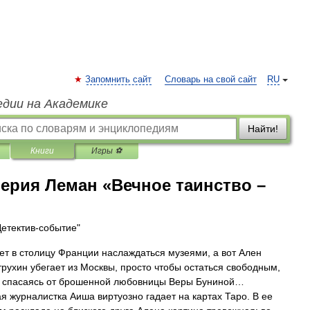
Запомнить сайт
Словарь на свой сайт
RU
едии на Академике
Найти!
Книги
Игры ⚽
ерия Леман «Вечное таинство –
Детектив-событие"
дет в столицу Франции наслаждаться музеями, а вот Ален
рухин убегает из Москвы, просто чтобы остаться свободным,
 спасаясь от брошенной любовницы Веры Буниной…
я журналистка Аиша виртуозно гадает на картах Таро. В ее