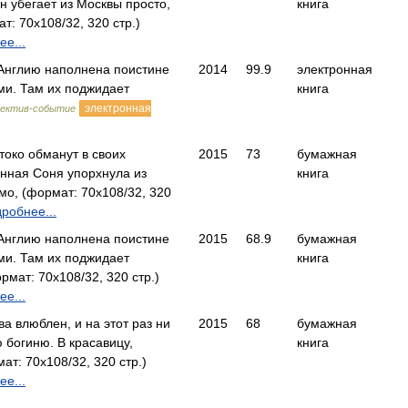
н убегает из Москвы просто,
книга
: 70x108/32, 320 стр.)
е...
 Англию наполнена поистине
2014
99.9
электронная
ми. Там их поджидает
книга
электронная
ектив-событие
око обманут в своих
2015
73
бумажная
енная Соня упорхнула из
книга
о, (формат: 70x108/32, 320
робнее...
 Англию наполнена поистине
2015
68.9
бумажная
ми. Там их поджидает
книга
мат: 70x108/32, 320 стр.)
е...
а влюблен, и на этот раз ни
2015
68
бумажная
 богиню. В красавицу,
книга
т: 70x108/32, 320 стр.)
е...