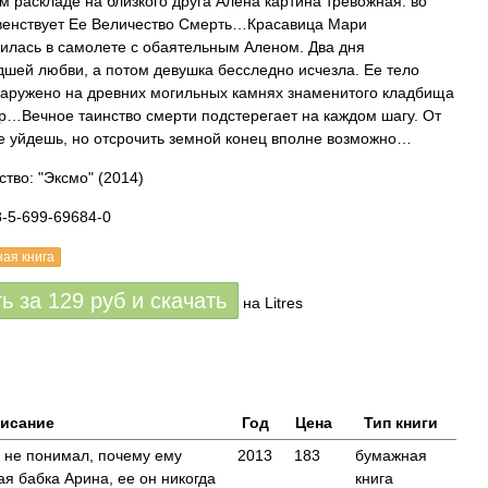
 раскладе на близкого друга Алена картина тревожная: во
венствует Ее Величество Смерть…Красавица Мари
илась в самолете с обаятельным Аленом. Два дня
шей любви, а потом девушка бесследно исчезла. Ее тело
аружено на древних могильных камнях знаменитого кладбища
…Вечное таинство смерти подстерегает на каждом шагу. От
е уйдешь, но отсрочить земной конец вполне возможно…
ство: "Эксмо"
(2014)
8-5-699-69684-0
ная книга
ть за
129
руб
и скачать
на Litres
исание
Год
Цена
Тип книги
 не понимал, почему ему
2013
183
бумажная
я бабка Арина, ее он никогда
книга