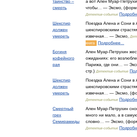
таинство –
а вот Ален Муар-Петрухи
смерть
чтобы… — Эксмо, (формат
Подробне
Детектив-событие
Шекспир
Поездка Алена и Сони в
должен
шекспировскими страстя
умереть
извечная… — Эксмо,
Дет
Подробнее...
книга
Богиня
Ален Муар-Петрухин жест
кофейного
ожиданиях: его возлюбл
рая
Парижа, где они… — Эксм
стр.)
Под
Детектив-событие
Шекспир
Поездка Алена и Сони в
должен
шекспировскими страстя
умереть
извечная… — Эксмо, (фор
Подробне
Детектив-событие
Смертный
Ален Муар-Петрухин снов
грех
много ни мало, а в самую
Семирамиды
словно… — Эксмо, (форма
Подробне
Детектив-событие