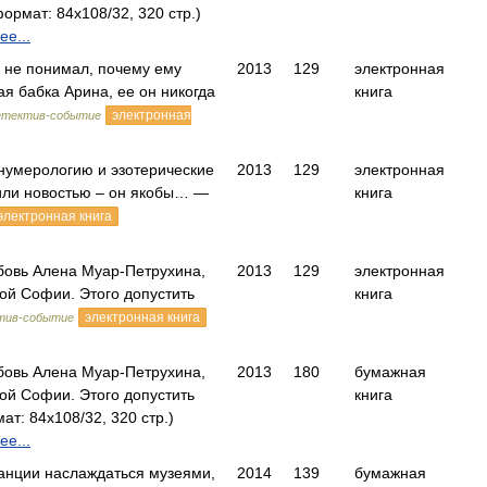
ормат: 84x108/32, 320 стр.)
е...
 не понимал, почему ему
2013
129
электронная
я бабка Арина, ее он никогда
книга
электронная
етектив-событие
 нумерологию и эзотерические
2013
129
электронная
шили новостью – он якобы… —
книга
электронная книга
бовь Алена Муар-Петрухина,
2013
129
электронная
ой Софии. Этого допустить
книга
электронная книга
тив-событие
бовь Алена Муар-Петрухина,
2013
180
бумажная
ой Софии. Этого допустить
книга
т: 84x108/32, 320 стр.)
е...
ранции наслаждаться музеями,
2014
139
бумажная