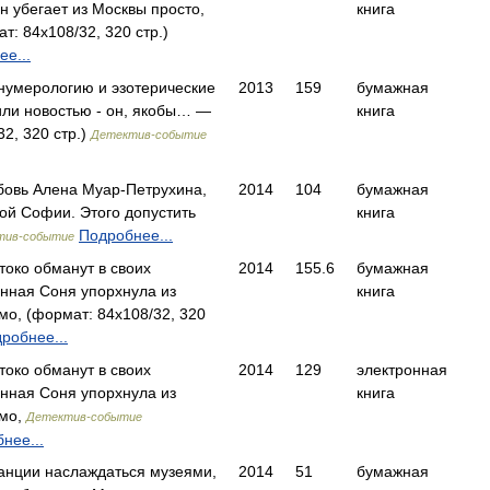
н убегает из Москвы просто,
книга
: 84x108/32, 320 стр.)
е...
 нумерологию и эзотерические
2013
159
бумажная
шили новостью - он, якобы… —
книга
2, 320 стр.)
Детектив-событие
бовь Алена Муар-Петрухина,
2014
104
бумажная
ой Софии. Этого допустить
книга
Подробнее...
тив-событие
око обманут в своих
2014
155.6
бумажная
енная Соня упорхнула из
книга
о, (формат: 84x108/32, 320
робнее...
око обманут в своих
2014
129
электронная
енная Соня упорхнула из
книга
смо,
Детектив-событие
нее...
ранции наслаждаться музеями,
2014
51
бумажная