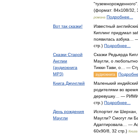
"туземнорожденного"
(формат: 84x108/32, 
Подробнее...
романа
Вот так сказки!
Известный английски
Киплинг придумал заб
появилась азбука… —
стр.)
Подробнее...
Сказки Старой
Сказки Редьярда Кип
Англии
Маугли, о любопытном
(аудиокнига
Тикки-Тави, о… — С
MP3)
Подробне
аудиокнига
Книга Джунглей
Маленький индийский
родителями во время
деревушку… — РИМИС
стр.)
Подробнее...
День рождения
Испортит ли Шерхан, 
Маугли
Маугли? Смогут ли Ба
Адаптировала… — Аст
60x90/8, 32 стр.)
Книга