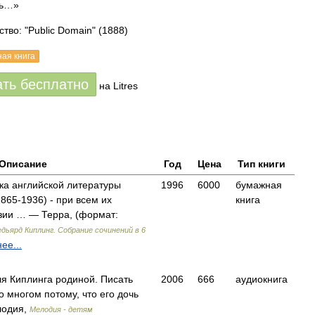
сь…»
тво: "Public Domain"
(1888)
ная книга
ать бесплатно
на Litres
Описание
Год
Цена
Тип книги
ка английской литературы
1996
6000
бумажная
865-1936) - при всем их
книга
зии … — Терра, (формат:
едьярд Киплинг. Собрание сочинений в 6
ее...
ля Киплинга родиной. Писать
2006
666
аудиокнига
о многом потому, что его дочь
одия,
Мелодия - детям