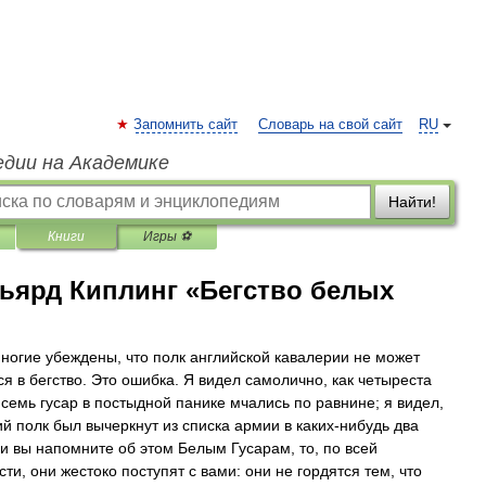
Запомнить сайт
Словарь на свой сайт
RU
едии на Академике
Найти!
Книги
Игры ⚽
ьярд Киплинг «Бегство белых
ногие убеждены, что полк английской кавалерии не может
ся в бегство. Это ошибка. Я видел самолично, как четыреста
 семь гусар в постыдной панике мчались по равнине; я видел,
ий полк был вычеркнут из списка армии в каких-нибудь два
ли вы напомните об этом Белым Гусарам, то, по всей
ти, они жестоко поступят с вами: они не гордятся тем, что