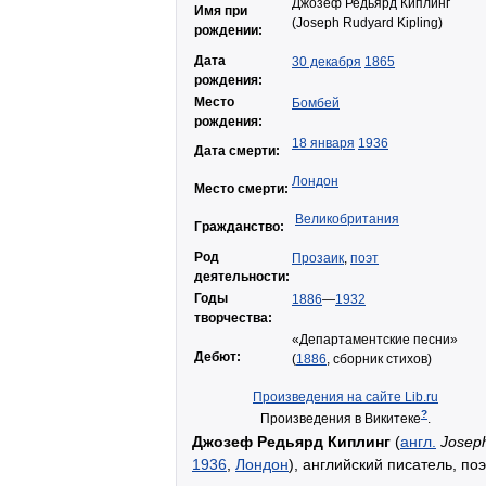
Джозеф Редьярд Киплинг
Имя при
(Joseph Rudyard Kipling)
рождении:
Дата
30 декабря
1865
рождения:
Место
Бомбей
рождения:
18 января
1936
Дата смерти:
Лондон
Место смерти:
Великобритания
Гражданство:
Род
Прозаик
,
поэт
деятельности:
Годы
1886
—
1932
творчества:
«Департаментские песни»
Дебют:
(
1886
, сборник стихов)
Произведения на сайте Lib.ru
?
Произведения в Викитеке
.
Джозеф Редьярд Киплинг
(
англ.
Joseph
1936
,
Лондон
), английский писатель, поэ