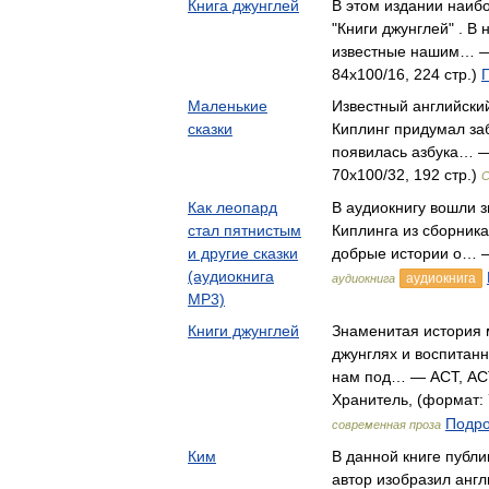
Книга джунглей
В этом издании наиб
"Книги джунглей" . В
известные нашим… —
84x100/16, 224 стр.)
Маленькие
Известный английски
сказки
Киплинг придумал заб
появилась азбука… —
70x100/32, 192 стр.)
С
Как леопард
В аудиокнигу вошли 
стал пятнистым
Киплинга из сборника 
и другие сказки
добрые истории о… 
(аудиокнига
аудиокнига
аудиокнига
MP3)
Книги джунглей
Знаменитая история 
джунглях и воспитанн
нам под… — АСТ, АСТ
Хранитель, (формат: 
Подро
современная проза
Ким
В данной книге публи
автор изобразил англ