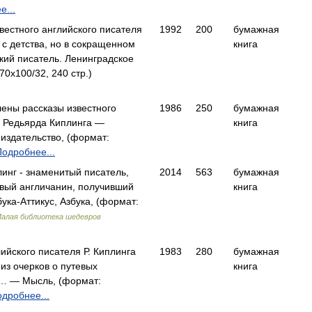
е...
вестного английского писателя
1992
200
бумажная
 с детства, но в сокращенном
книга
ий писатель. Ленинградское
70x100/32, 240 стр.)
лены рассказы известного
1986
250
бумажная
я Редьярда Киплинга —
книга
издательство, (формат:
Подробнее...
инг - знаменитый писатель,
2014
563
бумажная
рвый англичанин, получивший
книга
ка-Аттикус, Азбука, (формат:
алая библиотека шедевров
лийского писателя Р. Киплинга
1983
280
бумажная
 из очерков о путевых
книга
а… — Мысль, (формат:
дробнее...