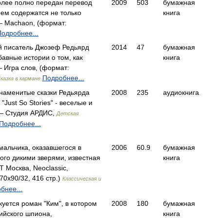
олее полно передан перевод
2009
503
бумажная
 нем содержатся не только
книга
 Machaon, (формат:
Подробнее...
й писатель Джозеф Редьярд
2014
47
бумажная
авные истории о том, как
книга
 Игра слов, (формат:
Подробнее...
казка в кармане
знаменитые сказки Редьярда
2008
235
аудиокнига
"Just So Stories" - веселые и
— Студия АРДИС,
Детская
Подробнее...
мальчика, оказавшегося в
2006
60.9
бумажная
ого дикими зверями, известная
книга
 Москва, Neoclassic,
70x90/32, 416 стр.)
Классическая и
бнее...
куется роман "Ким", в котором
2008
180
бумажная
ийского шпиона,
книга