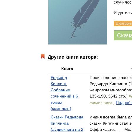
случило
Издательс
электрон
Скач
Другие книги автора:
Книга
Редьярд
Произведения класси
Киплинг.
Редьярда Киплинга (1
Собрание
жанровом многообра
сочинений в 6
135x190, 3642 стр.)
Р
томах
Подробн
томах ("Терра")
(комплект)
Сказки Редьярда
Индия всегда была д
Киплинга
сказки Киплинг стал в
(аудиокнига на 2
Эффи часто… — Мел