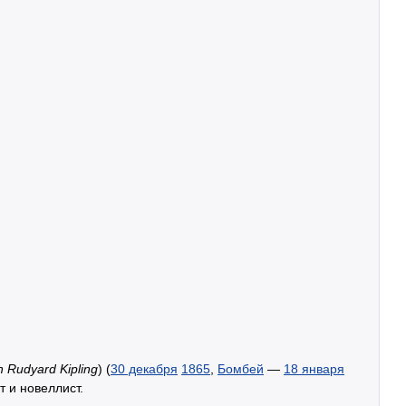
 Rudyard Kipling
) (
30 декабря
1865
,
Бомбей
—
18 января
т и новеллист.