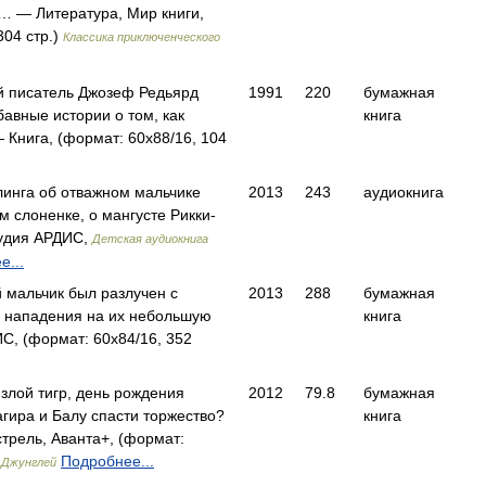
… — Литература, Мир книги,
304 стр.)
Классика приключенческого
й писатель Джозеф Редьярд
1991
220
бумажная
авные истории о том, как
книга
 Книга, (формат: 60x88/16, 104
линга об отважном мальчике
2013
243
аудиокнига
 слоненке, о мангусте Рикки-
тудия АРДИС,
Детская аудиокнига
е...
 мальчик был разлучен с
2013
288
бумажная
 нападения на их небольшую
книга
, (формат: 60x84/16, 352
злой тигр, день рождения
2012
79.8
бумажная
гира и Балу спасти торжество?
книга
рель, Аванта+, (формат:
Подробнее...
 Джунглей