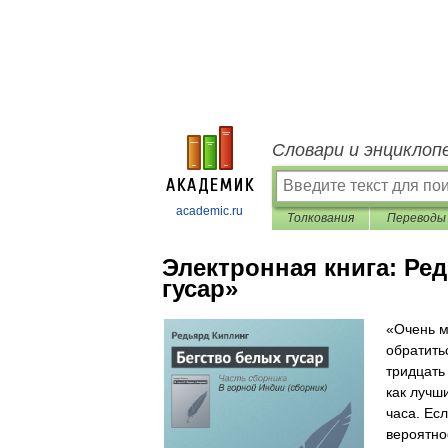
Словари и энциклоп
academic.ru
Толкования
Переводы
Электронная книга:
Ред
гусар»
«Очень м
обратить
тридцать
как лучш
часа. Ес
вероятнос