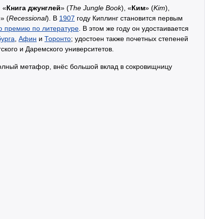
 «
Книга джунглей
» (
The Jungle Book
), «
Ким
» (
Kim
),
е
» (
Recessional
). В
1907
году Киплинг становится первым
ю премию по литературе
. В этом же году он удостаивается
урга
,
Афин
и
Торонто
; удостоен также почетных степеней
ского и Даремского университетов.
полный метафор, внёс большой вклад в сокровищницу