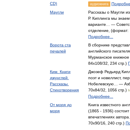
CD)
Подробне
аудиокнига
Маугли
Рассказы о Маугли из
Р. Киплинга мы знаем
варианте… — Советск
отделение, (формат: 
Подробнее...
Ворота ста
В сборнике представ
печалей
английского писател
Мурманское книжное 
84x108/32, 234 стр.)
Ким. Книги
Джозеф Редьярд Кипл
джунглей.
поэт и новеллист, пе
Рассказы.
Нобелевскую… — Азбу
Стихотворения
70x84/32, 1056 стр.)
М
Подробнее...
От моря до
Книга известного анг
моря
(1865 - 1936) состоит
впечатлениях автор
70x90/16, 240 стр.)
По